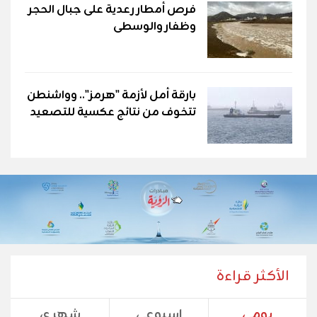
فرص أمطار رعدية على جبال الحجر
وظفار والوسطى
بارقة أمل لأزمة "هرمز".. وواشنطن
تتخوف من نتائج عكسية للتصعيد
الأكثر قراءة
يومي
اسبوعي
شهري