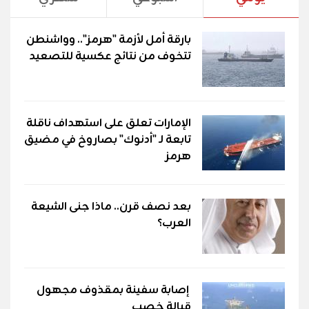
بارقة أمل لأزمة "هرمز".. وواشنطن
تتخوف من نتائج عكسية للتصعيد
الإمارات تعلق على استهداف ناقلة
تابعة لـ "أدنوك" بصاروخ في مضيق
هرمز
بعد نصف قرن.. ماذا جنى الشيعة
العرب؟
إصابة سفينة بمقذوف مجهول
قبالة خصب