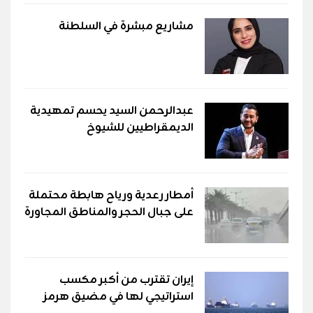
مشاريع مبشرة في السلطنة
عبدالرحمن السيد يحسم تمهيدية
الديمقراطيين للشيوخ
أمطار رعدية ورياح هابطة محتملة
على جبال الحجر والمناطق المجاورة
إيران تقترب من أكبر مكسب
استراتيجي لها في مضيق هرمز