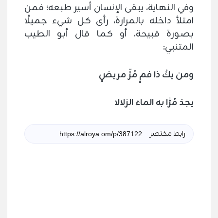
وفي النهاية، يبقى الإنسان أسير طبعه؛ فمن
امتلأ داخله بالمرارة، رأى كل شيء جميلًا
بصورة قبيحة، أو كما قال أبو الطيب
المتنبي:
ومن يكُ ذا فمٍ مُرٍّ مريضٍ
يجدْ مُرًّا به الماءَ الزلالا
رابط مختصر