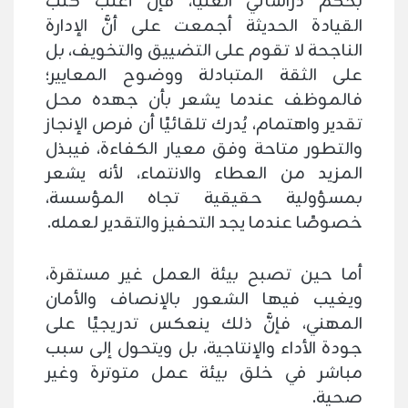
بحكم دراساتي العُليا، فإنَّ أغلب كتب
القيادة الحديثة أجمعت على أنَّ الإدارة
الناجحة لا تقوم على التضييق والتخويف، بل
على الثقة المتبادلة ووضوح المعايير؛
فالموظف عندما يشعر بأن جهده محل
تقدير واهتمام، يُدرك تلقائيًا أن فرص الإنجاز
والتطور متاحة وفق معيار الكفاءة، فيبذل
المزيد من العطاء والانتماء، لأنه يشعر
بمسؤولية حقيقية تجاه المؤسسة،
خصوصًا عندما يجد التحفيز والتقدير لعمله.
أما حين تصبح بيئة العمل غير مستقرة،
ويغيب فيها الشعور بالإنصاف والأمان
المهني، فإنَّ ذلك ينعكس تدريجيًا على
جودة الأداء والإنتاجية، بل ويتحول إلى سبب
مباشر في خلق بيئة عمل متوترة وغير
صحية.