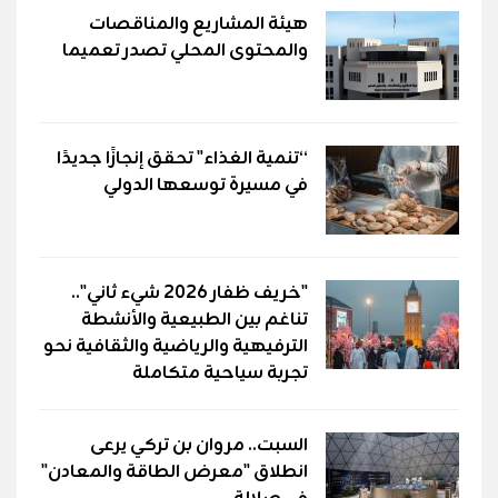
هيئة المشاريع والمناقصات
والمحتوى المحلي تصدر تعميما
“تنمية الغذاء" تحقق إنجازًا جديدًا
في مسيرة توسعها الدولي
"خريف ظفار 2026 شيء ثاني"..
تناغم بين الطبيعية والأنشطة
الترفيهية والرياضية والثقافية نحو
تجربة سياحية متكاملة
السبت.. مروان بن تركي يرعى
انطلاق "معرض الطاقة والمعادن"