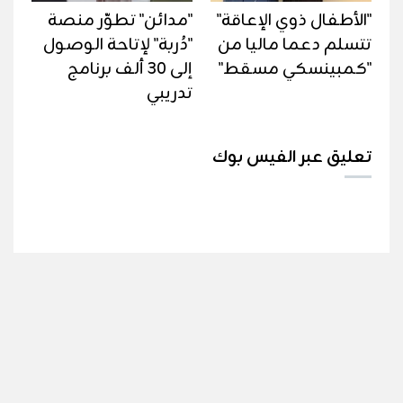
"الأطفال ذوي الإعاقة"
"مدائن" تطوّر منصة
تتسلم دعما ماليا من
"دُربة" لإتاحة الوصول
"كمبينسكي مسقط"
إلى 30 ألف برنامج
تدريبي
تعليق عبر الفيس بوك