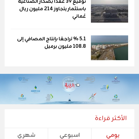
توقيع 39 عقدًا بصحار الصناعية
باستثمار يتجاوز 214 مليون ريال
عُماني
5.1 % تراجعًا بإنتاج المصافي إلى
108.8 مليون برميل
الأكثر قراءة
يومي
اسبوعي
شهري