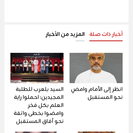
أخبار ذات صلة
المزيد من الأخبار
انظر إلى الأمام وامضِ
السيد بلعرب للطلبة
نحو المستقبل
المجيدين: احملوا راية
العلم بكل فخر
وامضوا بخطى واثقة
نحو آفاق المستقبل