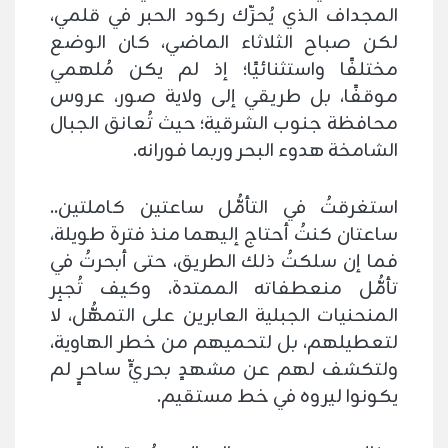
المجداف الذي يُحرِّك ركود الحبر في قلمي،
لكن صباح الثلاثاء الماضي، كان الوضع
مختلفًا واستثنائيًا؛ إذ لم يكن مُلهمي
موقفًا، بل طريقي إلى ولاية صور، عروس
محافظة جنوب الشرقية؛ حيث تُعانق الجبال
الشامخة هدوء البحر وربما فورانه.
استغرقتُ في التأمُّل ساعتين كاملتين..
ساعتان كنتُ أحتاج إليهما منذ فترة طويلة،
فما إن سلكتُ ذلك الطريق، حتى أبحرتُ في
تأمُّل منعطفاته الممتدة، وكيف تُجبِر
المنحنيات الجبلية العابرين على التمهُّل، لا
لتعطيلهم، بل لتحميهم من خطر الهاوية،
ولتكشف لهم عن مشهدٍ بحريٍّ ساحرٍ لم
يكونوا ليروه في خط مستقيم.