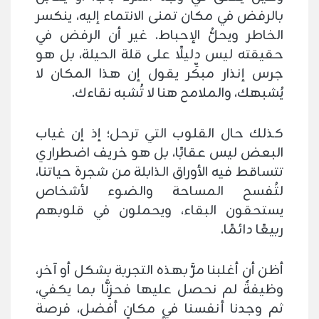
بالرفض في مكان تمنى الانتماء إليه، ينكسر
الخاطر ويحلُّ الإحباط. غير أن الرفض في
حقيقته ليس دليلًا على قلة الحيلة، بل هو
جرس إنذار مبكِّر يقول إن هذا المكان لا
يُشبهك، والملامح هنا لا تُشبه نقاءك.
كذلك حال القلوب التي ترحل؛ إذ إن غياب
البعض ليس عقابًا، بل هو خريف اضطراري
تتساقط فيه الأوراق الذابلة من شجرة حياتنا،
لتُفسح المساحة والضوء لأشخاص
يستحقون البقاء، ويحملون في قلوبهم
ربيعًا دائمًا.
أظن أن أغلبنا مرَّ بهذه التجربة بشكل أو آخر،
وظيفةٌ لم نحصل عليها فحزِنَّا بما يكفي،
ثم وجدنا أنفسنا في مكانٍ أفضل، فرصة