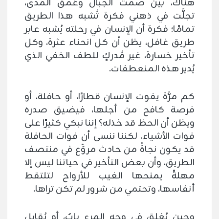
هناك، بين صمت الجبال وعُمق المدى،
تجلَّت في ذهني فكرة تُشبه هذا الطريق
تمامًا؛ فكرة أن الإنسان في رحلته يُشبه عابر
طريق غافل، يظن أن كل انحناء عثرة، وكل
تأخير خسارة، غير مُدركٍ للطف الخفي الذي
يُدير هذه المنعطفات.
كم مرَّة يفوت الإنسان قطارًا، أو حافلة، أو
فرصة كافح من أجلها، فيضيق صدره
ويظن أن الحظ قد خذله؟ إننا نبكي كثيرًا على
فوات الأشياء، لكننا ننسى أن فوات الحافلة
قد يكون نجاةً من حادث مروِّع في منتصف
الطريق، وأن بعض التأخير في حياتنا ليس إلا
مهلةً يمنحها الغيب للأرواح لتلتقط
أنفاسها، وتحتمي من شرور لم تكن تراها.
وحين يُغلق في وجه المرء بابٌ، أو يُقابل