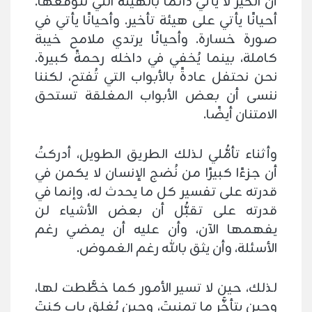
أن الخير لا يأتي دائمًا بالهيئة التي نتوقعها.
أحيانًا يأتي على هيئة تأخير. وأحيانًا يأتي في
صورة خسارة. وأحيانًا يرتدي ملامح خيبة
كاملة، بينما يُخفي في داخله رحمةً كبيرة.
نحن نحتفل عادةً بالأبواب التي تُفتح، لكننا
ننسى أن بعض الأبواب المغلقة تستحق
الامتنان أيضًا.
وأثناء تأمُّلي لذلك الطريق الطويل، أدركتُ
أن جزءًا كبيرًا من نُضج الإنسان لا يكمن في
قدرته على تفسير كل ما يحدث له، وإنما في
قدرته على تقبُّل أن بعض الأشياء لن
يفهمها الآن، وأن عليه أن يمضي رغم
الأسئلة، وأن يثق بالله رغم الغموض.
لذلك، حين لا تسير الأمور كما خطَّطت لها،
وحين يتأخَّر ما تمنيتَ، وحين يُغلق باب كنتَ