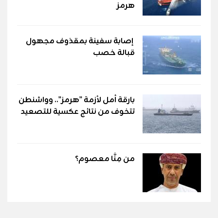
هرمز
إصابة سفينة بمقذوف مجهول
قبالة خصب
بارقة أمل لأزمة "هرمز".. وواشنطن
تتخوف من نتائج عكسية للتصعيد
من مِنَّا معصوم؟