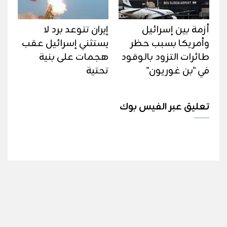
أزمة بين إسرائيل
إيران تتوعد برد لا
وأمريكا بسبب حظر
يستثني إسرائيل عقب
طائرات التزود بالوقود
هجمات على بنية
في "بن غوريون"
تحتية
تعليق عبر الفيس بوك