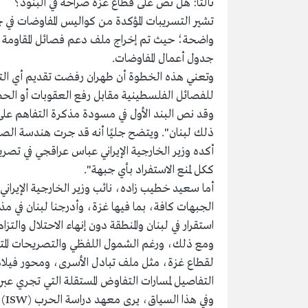
ثالثًا: هل نُصَّ على قطاع غزة صراحةً في البنود؟
تشير التسريبات المؤكدة من كواليس المفاوضات في 
واضحة؛ حيث تم إخراج ملف دعم فصائل المقاومة في 
جدول أعمال المفاوضات.
وتعني هذه الخطوة أن طهران رفضت تقديم أي التزا
للفصائل الفلسطينية مقابل رفع العقوبات أو الحصو
وقد نص البند الأول في مسودة مذكرة التفاهم عل
ذلك لبنان". ويتضح جليًا أنه قد جرت هندسة الصي
أكده وزير الخارجية الإيراني عباس عراقجي في تصر
ككل لمنع الاستفراد بأي جبهة".
أما سعيد خطيب زاده، نائب وزير الخارجية الإيران
الجبهات كافة، بما فيها غزة، وأدرجنا لبنان في مذكر
استقرار في لبنان والمنطقة دون إنهاء الاحتلال والتزام
ومع ذلك، ورغم الشمول اللفظي والتصريحات المتد
لقطاع غزة، مثل ملف تبادل الأسرى، ومحور فيلادلف
التفاصيل لمسارات التفاوض المستقلة التي تجري عبر