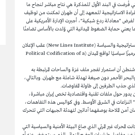
تي فُرضت في البند الأول للمذكرة هي نتاج مباشر لنجاح ما
لقراءة الاستراتيجية للمعهد إلى أن طهران تمكنت من توظيف
لفرض "معادلة ردع شبكية"، أجبرت الإدارة الأمريكية على
ا يعني حماية الضغوط الميدانية التي وُلدت بالأساس تضامنًا
وفي قراءة تحليلية أخرى نشرها معهد نيو لاينز للاستراتيجية والسياسة (New Lines Institute) عقب الإعلان
عن الاتفاق، أشار الخبراء إلى أن التفاهمات تمثل "ترميزًا سياسيًا لواقع الميدان (Political Codification of a
واشنطن أن استمرار تفجر ملف غزة والساحات المرتبطة به
البحر الأحمر دون صيغة تهدئة شاملة مع طهران. وبالتالي،
لذي جذب الطرفين إلى طاولة المفاوضات.
 يدور حول ملفات تقنية واقتصادية تخص إيران مباشرة،
د" النزاعات في الشرق الأوسط. وفي كواليس هذه التفاهمات،
 أمن الملاحة بوصفهما أداتين لتهدئة الجبهات التي تتحرك
 المحرك غير المرئي الذي صاغ البيئة الأمنية والسياسية التي
 عن مفاعيل وترتيبات الوضع النهائي الذي سيتمخض عنه أي