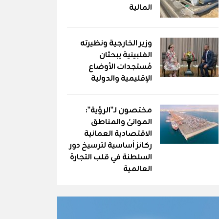
المالية
وزير الخارجية ونظيرته
الفلبينية يبحثان
مُستجدات الأوضاع
الإقليمية والدولية
مختصون لـ"الرؤية":
الموانئ والمناطق
الاقتصادية العمانية
ركائز أساسية لترسيخ دور
السلطنة في قلب التجارة
العالمية