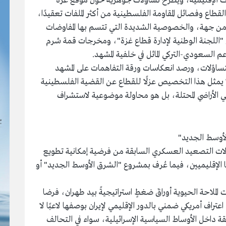
راعات الإقليمية، ويطرح تساؤلات جوهرية حول موقع غزة
طاع وفصائل المقاومة الفلسطينية من أكثر الملفات تعقيدًا،
" من جهة، والخصوصية الشديدة التي تتسم بها المفاوضات
 "اللجنة الوطنية لإدارة قطاع غزة"، ومخرجات قمة شرم
م السعودي-التركي الماثل في خلفية المشهد.
ساؤلات، ورصد انعكاسات ورقة التفاهمات على المشهد
ولا يمثل هذا التخصيص عزلًا للقطاع عن القضية الفلسطينية
باقي الأراضي المحتلة، بل هو محاولة موضوعية لاستشراف
الأوسط الجديد"
 جولات التصعيد العسكري السابقة من فرضية إمكانية تطويع
ا الإقليميين، فيما عُرف بمشروع "الشرق الأوسط الجديد" أو
ملاحة الحيوية أوراقَ ضغطٍ استراتيجيةً بيد طهران، فرضا
راف أمريكي ضمني بالدور الإقليمي لإيران بوصفها لاعبًا لا
 داخل الأوساط السياسية الإسرائيلية، سواء في التحالف