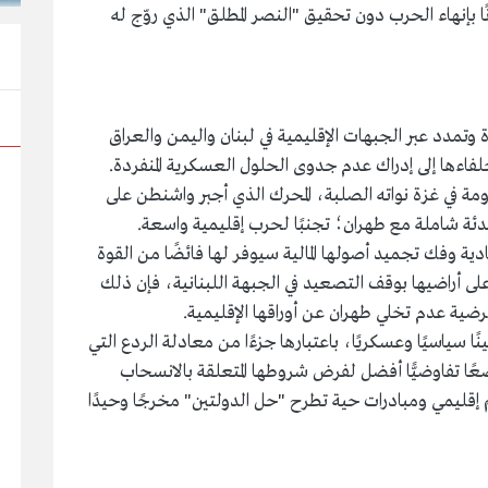
انًا بإنهاء الحرب دون تحقيق "النصر المطلق" الذي روّج له
تمدد عبر الجبهات الإقليمية في لبنان واليمن والعراق
وحلفاءها إلى إدراك عدم جدوى الحلول العسكرية المنفردة.
مة في غزة نواته الصلبة، المحرك الذي أجبر واشنطن على
ئة شاملة مع طهران؛ تجنبًا لحرب إقليمية واسعة.
دية وفك تجميد أصولها المالية سيوفر لها فائضًا من القوة
لى أراضيها بوقف التصعيد في الجبهة اللبنانية، فإن ذلك
رضية عدم تخلي طهران عن أوراقها الإقليمية.
ا سياسيًا وعسكريًا، باعتبارها جزءًا من معادلة الردع التي
ا تفاوضيًّا أفضل لفرض شروطها المتعلقة بالانسحاب
 إقليمي ومبادرات حية تطرح "حل الدولتين" مخرجًا وحيدًا