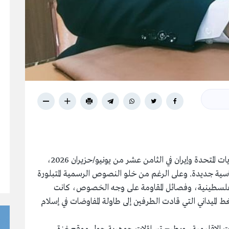
شكلت مذكرة التفاهم التاريخية التي وقعتها الولايات المتحدة وإيران في الثامن عشر من يونيو/حزيران 2026،
سية جديدة. وعلى الرغم من خلو النصوص الرسمية المتبلورة
لفلسطينية، وفصائل المقاومة على وجه الخصوص، كانت
 الميداني التي قادت الطرفين إلى طاولة المفاوضات في إسلام