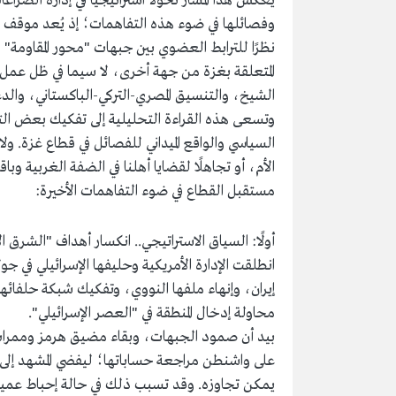
يعكس هذا المسار تحولًا استراتيجيًا في إدارة الص
وفصائلها في ضوء هذه التفاهمات؛ إذ يُعد موقف الق
نظرًا للترابط العضوي بين جبهات "محور المقاومة
المتعلقة بغزة من جهة أخرى، لا سيما في ظل عمل
الشيخ، والتنسيق المصري-التركي-الباكستاني، والدع
وتسعى هذه القراءة التحليلية إلى تفكيك بعض الت
السياسي والواقع الميداني للفصائل في قطاع غزة. 
الأم، أو تجاهلًا لقضايا أهلنا في الضفة الغربية و
مستقبل القطاع في ضوء التفاهمات الأخيرة:
أولًا: السياق الاستراتيجي.. انكسار أهداف "الشرق 
انطلقت الإدارة الأمريكية وحليفها الإسرائيلي في
إيران، وإنهاء ملفها النووي، وتفكيك شبكة حلفائه
محاولة إدخال المنطقة في "العصر الإسرائيلي".
بيد أن صمود الجبهات، وبقاء مضيق هرمز وممرات ال
على واشنطن مراجعة حساباتها؛ ليفضي المشهد إلى اعت
يمكن تجاوزه. وقد تسبب ذلك في حالة إحباط عميقة