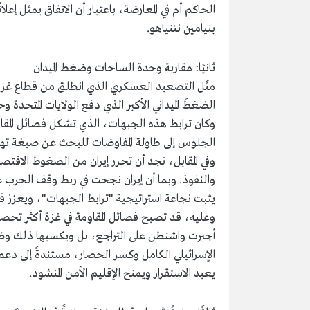
الحاكم أم في المعارضة، باعتبار أن الاتفاق يمثل إعل
بنيامين نتنياهو.
ثانيًا: مقاربة وحدة الساحات وضغط الميدان
مثّل التصعيد العسكري الذي انطلق من قطاع غزة و
الضغطَ الميداني الأكبر الذي دفع الولايات المتحدة 
وكان ترابط هذه الجبهات، الذي تشكل فصائل المقاو
الجلوس إلى طاولة المفاوضات للبحث عن صيغة تهد
وفي المقابل، نجد أن تحرر إيران من الضغوط الاقتصا
والنفوذ. وبما أن إيران نجحت في ربط وقف الحرب ع
يثبت نجاعة استراتيجية "ترابط الجبهات"، ويعزز ف
وعليه، قد تصبح فصائل المقاومة في غزة أكثر تحصينً
أجبرت واشنطن على التراجع، بل ويكسبها ذلك وضعً
الإسرائيلي الكامل وكسر الحصار، مستندةً إلى دعم
يعيد الاستقرار ويمنح الإقليم الأمن المنشود.