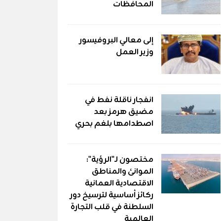
المحافظات
إلى معالي البروفيسور
وزير العمل
انفجار ناقلة نفط في
مضيق هرمز بعد
اصطدامها بلغم بحري
مختصون لـ"الرؤية":
الموانئ والمناطق
الاقتصادية العمانية
ركائز أساسية لترسيخ دور
السلطنة في قلب التجارة
العالمية