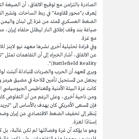
الصادرة بالتزامن مع توقيع الاتفاق، أن الصيغة ال
يُعرف بـ"محور المقاومة" في ربط الساحات. وتشير ا
الضغط العسكري الممتد من غزة إلى لبنان واليمن 
صياغة بند وقف إطلاق النار ليظلل حلفاء إيران، مم
مع غزة.
Battlefield Reality)".
ويرى المعهد أن الحرب والضربات المتبادلة أثبتت ل
يجعل من المستحيل تأمين الملاحة في مضيق هرمز و
كانت غزة البيئة الأمنية والمغناطيس الجيوسياسي ا
ومن ناحية أخرى، وعلى الرغم من أن التفاوض كان
فإن المسعى الأمريكي كان يهدف بالأساس إلى "تبري
يُنظر إلى تخفيف الضغط الاقتصادي عن إيران وضمان
إسنادًا لغزة.
وهو ما يؤكد أن غزة وفصائلها لم تكن غائبة، بل كانت
وُلدت من رحمها هذه التفاهمات، ولن تكون غائبة