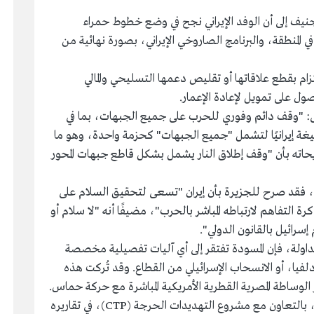
جنيف إلى أن الوفد الإيراني نجح في وضع خطوط حمراء
المنطقة، والبرنامج الصاروخي الإيراني، بصورة نهائية من
م بقطع علاقاتها أو تقليص دعمها التسليحي والمالي
ل على تمويل لإعادة الإعمار.
ى: "وقف دائم وفوري للحرب على جميع الجبهات، بما في
غة إيرانيًا لتشمل "جميع الجبهات" كحزمة واحدة، وهو ما
يحاته بأن "وقف إطلاق النار يشمل بشكل قاطع جبهات المحور
ي، فقد صرح للجزيرة بأن إيران "تسعى لتحقيق السلام على
ة التفاهم لارتباطه المباشر بالحرب"، مضيفًا أنه "لا سلام أو
 إسرائيل بالقانون الدولي".
اولة، فإن المسودة تفتقر إلى أي آليات تفصيلية مخصصة
يا، أو الانسحاب الإسرائيلي من القطاع. وقد تُركت هذه
 الوساطة المصرية القطرية الأمريكية المباشرة مع حركة حماس.
وفي هذا السياق، يرى معهد دراسة الحرب (ISW)، بالتعاون مع مشروع التهديدات الحرجة (CTP)، في تقاريره