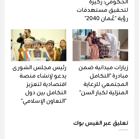
الحكومي: ركيزة
لتحقيق مستهدفات
رؤية "عُمان 2040"
زيارات ميدانية ضمن
رئيس مجلس الشورى
مبادرة "التكامل
يدعو لإنشاء منصة
المجتمعي للرعاية
اقتصادية لتعزيز
المنزلية لكبار السن"
التكامل بين دول
"التعاون الإسلامي"
تعليق عبر الفيس بوك