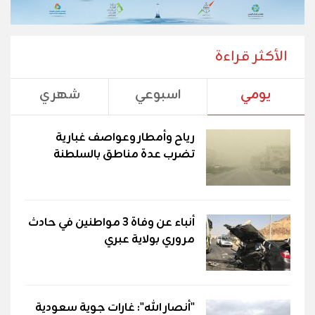
الأكثر قراءة
يومي
اسبوعي
شهري
رياح وأمطار وعواصف غبارية
تضرب عدة مناطق بالسلطنة
أنباء عن وفاة 3 مواطنين في حادث
مروري بولاية عبري
"أنصار الله": غارات جوية سعودية