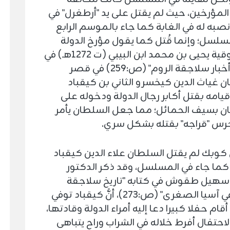
المؤرخين، حيث لم يقتل على يد "أرطغرل" في
به له في الغابة كما جاء بالموسم الرابع
سلسل؛ وإنما قُتل كما يقول مؤرخ الدولة
السلجوقية يحيى بن محمد ابن البيبي (ت 1272هـ) في
كتابه "أخبار سلاجقة الروم" (ص:259) في قصر
ن غياث الدين كيخسرو الثاني بن كيقباد
امه بقتل أكابر رجال الدولة ودخوله على
ن بسيف الحمائل؛ مما جعل السلطان يأمر
لحرس "قراجه" بقتله بشكل سري.
 كوبك لم يقتل السلطان علاء الدين كيقباد
كما جاء في المسلسل، وقد ذكر الدكتور
هيل طقوش في كتابه "تاريخ سلاجقة
الروم في آسيا الصغرى" (ص:273)، أنَّ كيقباد توفي
أقام حفلا كبيرا دعا إليه أمراء الدولة وقادتها،
الاحتفال أفرط خلاله في الشراب وراح يتباهى