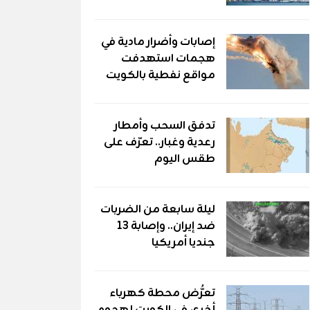
إصابات وأضرار مادية في
هجمات استهدفت
مواقع نفطية بالكويت
تدفق السحب وأمطار
رعدية وغبار.. تعرّف على
طقس اليوم
ليلة سابعة من الضربات
ضد إيران.. وإصابة 13
جنديا أمريكيا
تعرُّض محطة كهرباء
أخرى في الكويت لهجوم