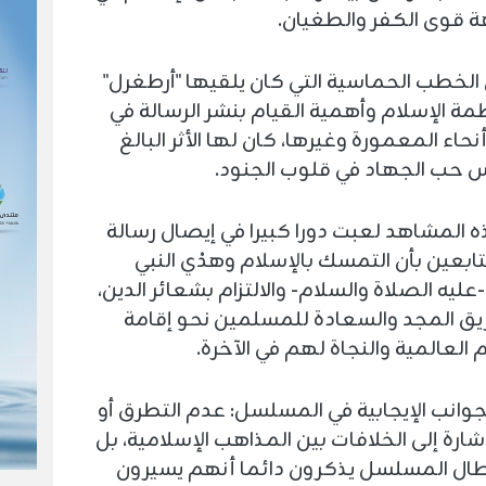
 قوى الكفر والطغيان.
 الخطب الحماسية التي كان يلقيها "أرطغرل"
ة الإسلام وأهمية القيام بنشر الرسالة في
حاء المعمورة وغيرها، كان لها الأثر البالغ
 حب الجهاد في قلوب الجنود.
ه المشاهد لعبت دورا كبيرا في إيصال رسالة
تابعين بأن التمسك بالإسلام وهدْي النبي
ليه الصلاة والسلام- والالتزام بشعائر الدين،
ق المجد والسعادة للمسلمين نحو إقامة
العالمية والنجاة لهم في الآخرة.
وانب الإيجابية في المسلسل: عدم التطرق أو
شارة إلى الخلافات بين المذاهب الإسلامية، بل
طال المسلسل يذكرون دائما أنهم يسيرون