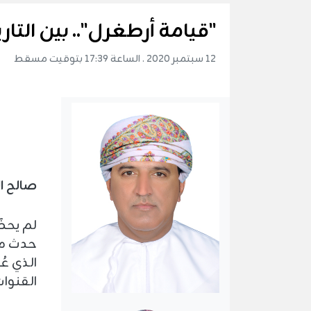
"قيامة أرطغرل".. بين التار
12 سبتمبر 2020 . الساعة 17:39 بتوقيت مسقط
صالح ا
لم يحظ
حدث مع
الذي ع
القنوات