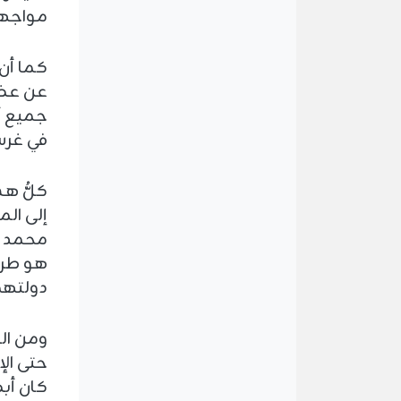
مواجهة
كما أن
عن عظم
جميع أن
في غرس
كلُّ هذ
إلى الم
محمد -ع
هو طري
دولتهم 
ومن الج
حتى الإ
كان أب