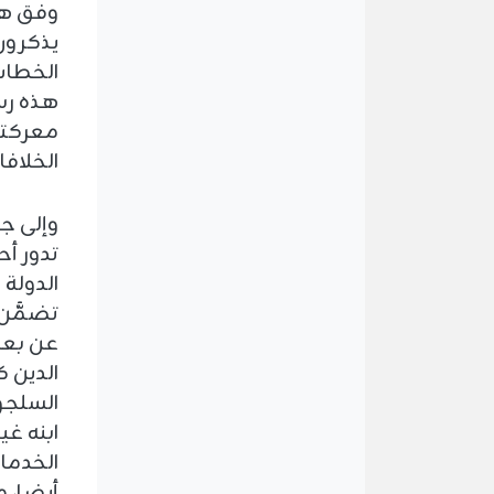
وفق هد
يذكرون
الخطاب،
هذه رسا
معركته
الخلافا
وإلى جا
تدور أح
تضمَّن
عن بعض
الدين ك
السلجوق
ابنه غي
الخدما
أيضا، 