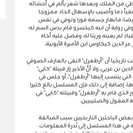
طي من الملك، وبعدها شعر بألم في أحشائه
قيأ دما وأصيب بالإسهال الحاد ممزوجا
أيضا، فانهار جسمه فورا وتوفي في نفس
وفي رواية أن ابنه كيخسرو قام بدس السم له؛
باد لم يعينه وريثا له، وفضل عليه أخاه
عز الدين كيكاوس ابن الأميرة الأيوبية.
ُت تاريخيا أن "أرطغرل" التقى بالعارف الصوفي
ين بن عربي، ولا أنَّ الأخير زار قبيلة "كايي"
 التي ينتسب إليها "أرطغرل"، أو جلس في
ا، إضافة إلى ذلك فإن المسلسل بالغ كثيرا
ر الذي قام به "أرطغرل" وقبيلته "كايي" في
 المغول والصليبيين.
بعض الباحثين التاريخيين سبب المبالغة
ة في هذا المسلسل إلى نُدرة المعلومات