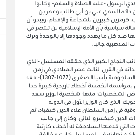
ي الرسول -عليه الصلاة والسلام- وكانوا
 دائما اسميْ علي بن أبي طالب وعمر بن
 كرمزين كبيرين للشجاعة والإقدام، ويبدو أن
لة سياسية بأن الأمة الإسلامية لن تنتصر في
ا ضد كل ما يهدد وجودها إلا بالوحدة وترك
ت المذهبية جانبا.
نب النجاح الكبير الذي حققه المسلسل -الذي
داثه في القرن الثالث عشر الميلادي في زمن
الدولة السلجوقية بآسيا الصغرى (1077-1307)- فقد
 بمواسمه الخمسة أخطاء تاريخية كبيرة جدا
 الشخصيات؛ منها: شخصية الوزير سعد
وبك، الذي كان الوزير الأول في الدولة
ية في زمن السلطان علاء الدين كيقباد، ثم
اث الدين كيخسرو الثاني، وكان إلى جانب
ت التي قدمها للسلاجقة له أخطاء كارثية
ولكن نهايته في المسلسل كانت مخالفة