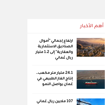
أهم الأخبار
ارتفاع إجمالي "أموال
الصناديق الاستثمارية
والعقارية" إلى 1.2 مليار
ريال عُماني
24.1 مليار متر مكعب..
إنتاج الغاز الطبيعي في
عُمان يواصل النمو
107 ملايين ريال عُماني