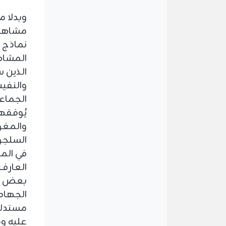
وبدلا م
مشاهدت
نماذج م
المشاه
الذين س
والنفي
الجماعة
يُوفقه
والمغول
السلجوق
في المع
العارف 
بعض أج
الجهاد 
مستدلا
عليه و