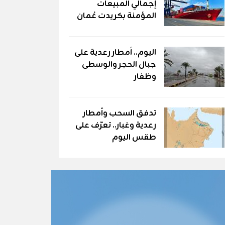
إجمالي المبيعات
المؤمنة بكريدت عُمان
اليوم.. أمطار رعدية على
جبال الحجر والوسطى
وظفار
تدفق السحب وأمطار
رعدية وغبار.. تعرّف على
طقس اليوم