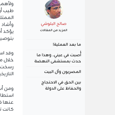
ولأهمي
طيب أر
الممثلي
صالح البلوشي
وأشاد 
يؤكد أه
المزيد من المقالات
بتوصيل
ما بعد العملية!
وقد اس
أُصبت في عيني.. وهذا ما
خلال م
حدث بمستشفى النهضة
رسخت ل
المصريون وآل البيت
التاريخ
بين الحق في الاحتجاج
ومن أس
والحفاظ على الدولة
استطاع 
عنها في
كانت تح