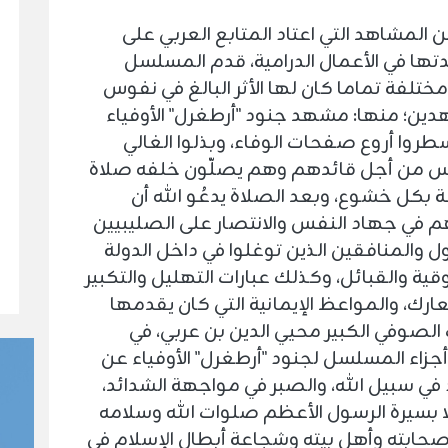
ن المشاهد التي اعتاد المتابع العربي على
ها في الأعمال الدرامية، قدم المسلسل
ختلفة تماما كان لها الأثر البالغ في نفوس
دين؛ منها: مشهد جنود "أرطغرل" الأوفياء
طروا أروع صفحات الوفاء، وبذلوا الغالي
س من أجل قائدهم وهم يصلّون خلفه صلاة
 بكل خشوع، وبعد الصلاة يدعُو الله أن
م في جهاد النفس والانتصار على الصليبيين
 والمنافقين الذين توغلوا في داخل الدولة
ية والقبائل، وكذلك عبارات التهليل والتكبير
ارك، والمواعظ الإيمانية التي كان يقدمها
الصوفي الكبير محيي الدين بن عربي، في
زاء المسلسل لجنود "أرطغرل" الأوفياء عن
في سبيل الله، والصبر في مواجهة الشدائد،
 بسيرة الرسول الأعظم صلوات الله وسلامه
صحابته وأهل بيته وشجاعة أبطال الإسلام في