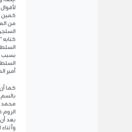
لأقوال 
كمين نص
من الم
السلطا
بسبب قي
السلطا
أمير ا
كما أن
بالسم 
محمد س
بعد أن 
وأثناء 