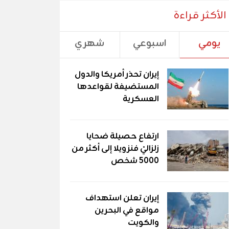
الأكثر قراءة
يومي
اسبوعي
شهري
إيران تحذر أمريكا والدول
المستضيفة لقواعدها
العسكرية
ارتفاع حصيلة ضحايا
زلزاليْ فنزويلا إلى أكثر من
5000 شخص
إيران تعلن استهداف
مواقع في البحرين
والكويت