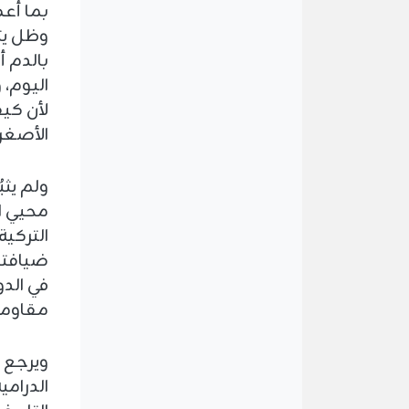
بما أع
وظل يت
بالدم 
اليوم، 
لأن كيق
الأصغر 
ولم يثب
محيي الد
التركية
ضيافته
في الدو
مقاومة
ويرجع 
الدرامي