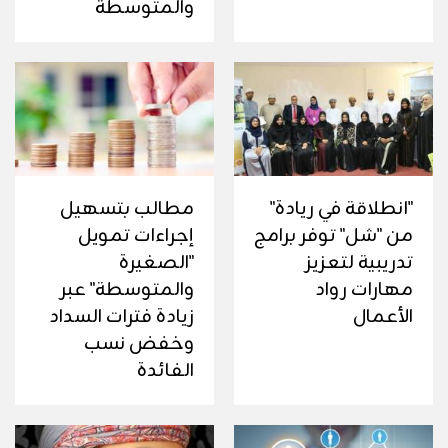
والمتوسطة
"انطلاقة في ريادة"
مطالب بتسهيل
من "شل" توفر برامج
إجراءات تمويل
تدريبية لتعزيز
"الصغيرة
مهارات رواد
والمتوسطة" عبر
الأعمال
زيادة فترات السداد
وخفض نسب
الفائدة