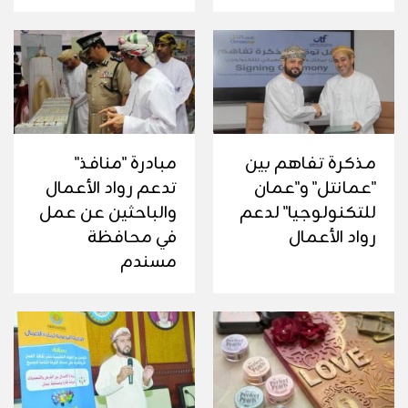
مذكرة تفاهم بين
مبادرة "منافذ"
"عمانتل" و"عمان
تدعم رواد الأعمال
للتكنولوجيا" لدعم
والباحثين عن عمل
رواد الأعمال
في محافظة
مسندم