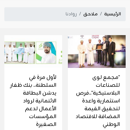
الرئيسية
ملاحق
روادنا
"مجمع لوى
لأول مرة في
للصناعات
السلطنة.. بنك ظفار
البلاستيكية"..فرص
يدشن البطاقة
استثمارية واعدة
الائتمانية لرواد
لتحقيق القيمة
الأعمال لدعم
المضافة للاقتصاد
المؤسسات
الوطني
الصغيرة