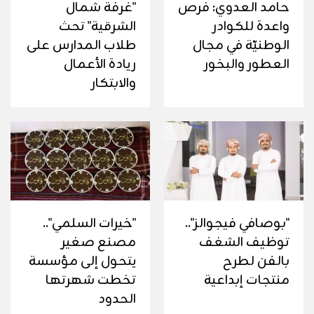
حامد العدوي: فرص
"غرفة شمال
واعدة للكوادر
الشرقية" تحث
الوطنيّة في مجال
طلاب المدارس على
العطور والبخور
ريادة الأعمال
والابتكار
"بوصافي فيجوالز"..
"خيرات السلمي"..
توظيف الشغف
مصنع صغير
بالفن لطرح
يتحول إلى مؤسسة
منتجات إبداعية
تخطت شهرتها
الحدود