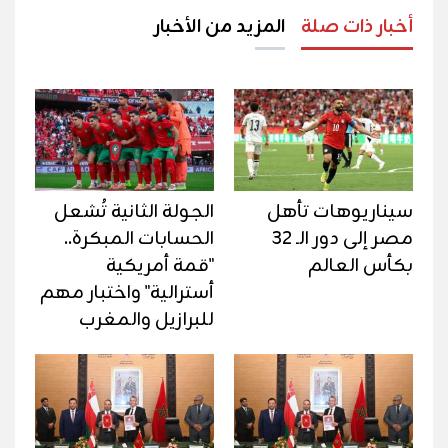
أخبار ذات صلة
المزيد من الأخبار
سيناريوهات تأهل
الجولة الثانية تُشعل
مصر إلى دور الـ 32
الحسابات المبكرة..
بكأس العالم
"قمة أمريكية
أسترالية" واختبار مهم
للبرازيل والمغرب