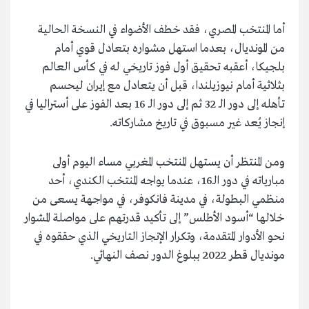
أما المنتخب المصري، فقد خطف الأضواء في النسخة الحالية
من المونديال، بعدما استهل مشواره بتعادل قوي أمام
بلجيكا، أعقبه تحقيق أول فوز تاريخي له في كأس العالم
بثلاثية أمام نيوزيلندا، قبل أن يتعادل مع إيران ليحسم
تأهله إلى دور الـ 32 ثم إلى دور الـ 16 بعد الفوز على أستراليا في
إنجاز يُعد غير مسبوق في تاريخ مشاركاته.
ومن المنتظر أن يستهل المنتخب المغربي مساء اليوم أولى
مبارياته في دور الـ16، عندما يواجه المنتخب الكندي، أحد
منظمي البطولة، في مدينة فانكوفر، في مواجهة يسعى من
خلالها “أسود الأطلس” إلى تأكيد قدرتهم على مواصلة المشوار
نحو الأدوار المتقدمة، وتكرار الإنجاز التاريخي الذي حققوه في
مونديال قطر 2022 ببلوغ الدور نصف النهائي.