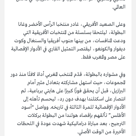
العالمي.
وعلى الصعيد الأفريقي، غادر منتخبا الرأس الأخضر وغانا
البطولة، ليلتحقا بسلسلة من المنتخبات الأفريقية التي
ودعت المنافسات، من بينها جنوب أفريقيا والسنغال وكوت
ديفوار والكونغو، ليقتصر التمثيل القاري في الأدوار الإقصائية
على مصر والمغرب فقط.
وفي مشواره بالبطولة، قدّم المنتخب المغربي أداءً لافتًا منذ دور
المجموعات، حيث استهل مشاركته بتعادل مثير أمام
البرازيل، قبل أن يحقق فوزًا كبيرًا على هايتي برباعية، ثم
انتصار على اسكتلندا بهدف دون رد، ليحسم تأهله إلى
الأدوار الإقصائية للمرة الثالثة في تاريخه. وواصل “أسود
الأطلس” تألقهم بإقصاء هولندا من البطولة بركلات
الترجيح، بعد مباراة دراماتيكية شهدت عودة في اللحظات
الأخيرة من الوقت الأصلي.