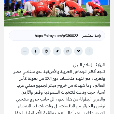
رابط مختصر
الرؤية - إسلام البيلي
تتجه أنظار الجماهير العربية والأفريقية نحو منتخبي مصر
والمغرب، مع انتهاء منافسات دور الـ32 من بطولة كأس
العالم، وما شهدته من خروج مبكر لجميع ممثلي عرب
آسيا، حيث ودعت المنتخبات السعودية وقطر والأردن
والعراق البطولة من هذا الدور، إلى جانب خروج منتخبي
تونس والجزائر من المنافسات، في وقت بات فيه المنتخبان
المصري والمغربي آخر آمال العرب والقارة الأفريقية في المحفل