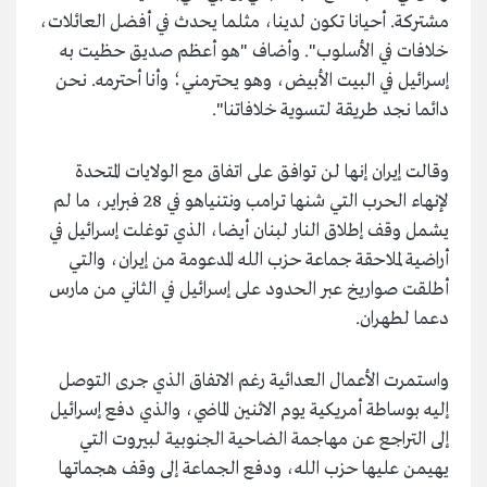
مشتركة. أحيانا تكون لدينا، مثلما يحدث في أفضل العائلات،
خلافات في الأسلوب". وأضاف "هو أعظم صديق حظيت به
إسرائيل في البيت الأبيض، وهو يحترمني؛ وأنا أحترمه. نحن
دائما نجد طريقة لتسوية خلافاتنا".
وقالت إيران إنها لن توافق على اتفاق مع الولايات المتحدة
لإنهاء الحرب التي شنها ترامب ونتنياهو في 28 فبراير، ما لم
يشمل وقف إطلاق النار لبنان أيضا، الذي توغلت إسرائيل في
أراضية لملاحقة جماعة حزب الله المدعومة من إيران، والتي
أطلقت صواريخ عبر الحدود على إسرائيل في الثاني من مارس
دعما لطهران.
واستمرت الأعمال العدائية رغم الاتفاق الذي جرى التوصل
إليه بوساطة أمريكية يوم الاثنين الماضي، والذي دفع إسرائيل
إلى التراجع عن مهاجمة الضاحية الجنوبية لبيروت التي
يهيمن عليها حزب الله، ودفع الجماعة إلى وقف هجماتها