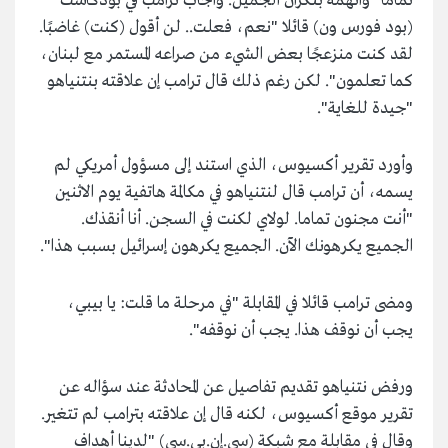
تمامًا" واتهمه بنكران الجميل. وأجاب ترامب في بودكاست
(بود فورس ون) قائلا "نعم، فعلت.. لن أقول (كنت) غاضبًا.
لقد كنت منزعجًا بعض الشيء من صراعه المستمر مع لبنان،
كما تعلمون". لكن رغم ذلك قال ترامب إن علاقته بنتنياهو
"جيدة للغاية".
وأورد تقرير أكسيوس، الذي استند إلى مسؤول أمريكي لم
يسمه، أن ترامب قال لنتنياهو في مكالمة هاتفية يوم الاثنين
"أنت مجنون تماما. لولاي لكنت في السجن. أنا أنقذك.
الجميع يكرهونك الآن. الجميع يكرهون إسرائيل بسبب هذا".
ومضى ترامب قائلا في المقابلة "في مرحلة ما قلت: يا بيبي،
يجب أن نوقف هذا. يجب أن نوقفه".
ورفض نتنياهو تقديم تفاصيل عن المحادثة عند سؤاله عن
تقرير موقع أكسيوس، لكنه قال إن علاقته بترامب لم تتغير.
وقال في مقابلة مع شبكة (سي.إن.بي.سي) "لدينا أهداف