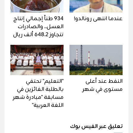
عندما انتهى رونالدو!
934 طناً إجمالي إنتاج
العسل.. والصادرات
تتجاوز 648.2 ألف ريال
النفط عند أعلى
"التعليم" تحتفي
مستوى في شهر
بالطلبة الفائزين في
مسابقة "مبادرة شهر
اللغة العربية"
تعليق عبر الفيس بوك