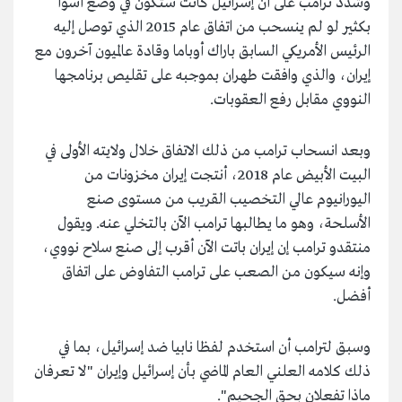
وشدد ترامب على أن إسرائيل كانت ستكون في وضع أسوأ
بكثير لو لم ينسحب من اتفاق عام 2015 الذي توصل إليه
الرئيس الأمريكي السابق باراك أوباما وقادة عالميون آخرون مع
إيران، والذي وافقت طهران بموجبه على تقليص برنامجها
النووي مقابل رفع العقوبات.
وبعد انسحاب ترامب من ذلك الاتفاق خلال ولايته الأولى في
البيت الأبيض عام 2018، أنتجت إيران مخزونات من
اليورانيوم عالي التخصيب القريب من مستوى صنع
الأسلحة، وهو ما يطالبها ترامب الآن بالتخلي عنه. ويقول
منتقدو ترامب إن إيران باتت الآن أقرب إلى صنع سلاح نووي،
وإنه سيكون من الصعب على ترامب التفاوض على اتفاق
أفضل.
وسبق لترامب أن استخدم لفظا نابيا ضد إسرائيل، بما في
ذلك كلامه العلني العام الماضي بأن إسرائيل وإيران "لا تعرفان
ماذا تفعلان بحق الجحيم".