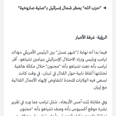
◄ "حزب الله" يمطر شمال إسرائيل بـ"صلية صاروخية"
الرؤية- غرفة الأخبار
فيما بدا أنه نهاية لـ"شهر عسل" بين الرئيس الأمريكي دونالد
ترامب ورئيس وزراء الاحتلال الإسرائيلي بنيامين نتنياهو، أقر
ترامب بأنه نعت نتنياهو بأنه "مجنون" خلال مكالمة هاتفية
تخللتها ألفاظ نابية حول القتال في لبنان، في وقت كانت
تسعى فيه الولايات المتحدة للتفاوض لإنهاء الأعمال القتالية
مع إيران.
وفي مقابلة بُثت أمس الأربعاء، سُئل ترامب عما ورد في تقرير
نشره موقع أكسيوس بأنه وصف نتنياهو بأنه "مجنون