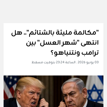
"مكالمة مليئة بالشتائم".. هل
انتهى "شهر العسل" بين
ترامب ونتنياهو؟
03 يونيو 2026 . الساعة 23:24 بتوقيت مسقط