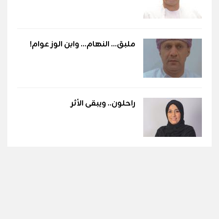
ملبق... النهام... وابن الوز عوام!
راحلون.. ويبقى الأثر