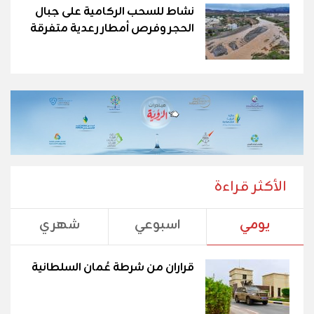
نشاط للسحب الركامية على جبال
الحجر وفرص أمطار رعدية متفرقة
الأكثر قراءة
يومي
اسبوعي
شهري
قراران من شرطة عُمان السلطانية