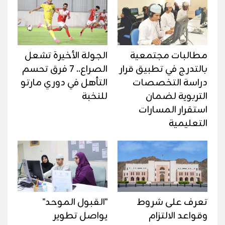
مطالبات مجتمعية
الجولة الأخيرة تشعل
بالتدرج في تطبيق قرار
الصراع.. 7 فرق تحسم
دراسة التخصصات
التأهل في دوري مارتو
التربوية لضمان
للنخبة
استقرار المسارات
التعليمية
تعرف على شروط
"القبول الموحد"
وقواعد الالتزام
يواصل تطوير