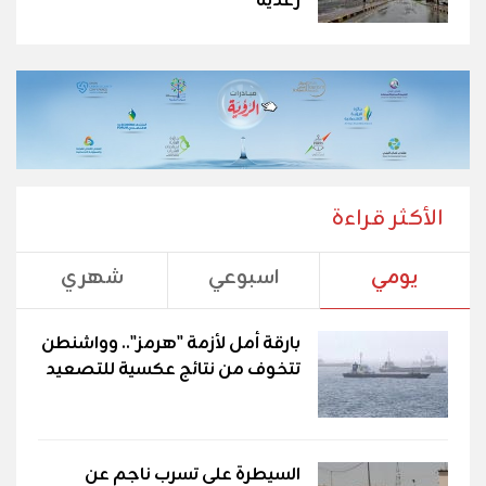
رعدية
الأكثر قراءة
يومي
اسبوعي
شهري
بارقة أمل لأزمة "هرمز".. وواشنطن
تتخوف من نتائج عكسية للتصعيد
السيطرة على تسرب ناجم عن