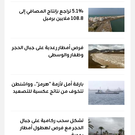
5.1% تراجع بإنتاج المصافي إلى
108.8 ملايين برميل
فرص أمطار رعدية على جبال الحجر
وظفار والوسطى
بارقة أمل لأزمة "هرمز".. وواشنطن
تتخوف من نتائج عكسية للتصعيد
تشكل سحب ركامية على جبال
الحجر مع فرص لهطول أمطار