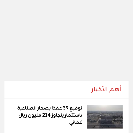
أهم الأخبار
توقيع 39 عقدًا بصحار الصناعية
باستثمار يتجاوز 214 مليون ريال
عُماني