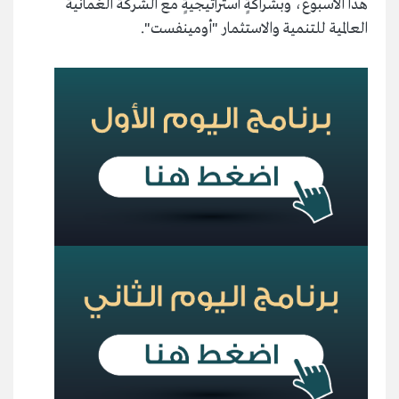
هذا الأسبوع، وبشراكةٍ استراتيجيةٍ مع الشركة العُمانية
العالمية للتنمية والاستثمار "أومينفست".