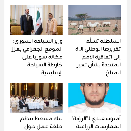
السلطنة تسلّم
وزير السياحة السوري:
تقريرها الوطني الـ 3
الموقع الجغرافي يعزز
إلى اتفاقية الأمم
مكانة سوريا على
المتحدة بشأن تغير
خارطة السياحة
المناخ
الإقليمية
أمبوسعيدي لـ"الرؤية":
بنك مسقط ينظم
الممارسات الزراعية
حلقة عمل حول