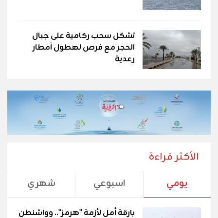
تشكل سحب ركامية على جبال
الحجر مع فرص لهطول أمطار
رعدية
الأكثر قراءة
يومي
اسبوعي
شهري
بارقة أمل لأزمة "هرمز".. وواشنطن