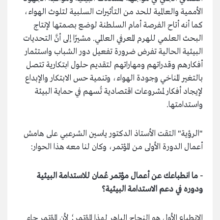
الأممية والعالمية للحد من التأثيرات السلبية لتلوث الهواء،
كما أنه أتاح الفرصة أمام السلطنة لوضع بصمتها لإنتاج
البحث العلمي للهرم المعرفي العالمي. مشيرًا إلى أنَّ التحديات
البيئية الحالية تفرض ضرورة تفعيل دور الشباب واستثمار
أفكارهم وقدراتهم ومهاراتهم لتقديم حلول ابتكارية تتصل
بالتغير المناخي وجودة الهواء، وتنمية حس الابتكار والإبداع
لإيجاد أفكار لمشروعات اقتصادية تُسهم في حماية البيئة
واستدامتها.
"الرؤية" التقت الأستاذ الدكتور ياسين الشرعبي على هامش
أعمال الدورة الأولى من المؤتمر، وكان لنا معه هذا الحوار:
- ما انطباعك عن أعمال مؤتمر عُمان للاستدامة البيئية
ودوره في دعم الاستدامة البيئية؟
الانطباع الأول هو النجاح الباهر لهذا المؤتمر؛ لأن المؤتمر جاء