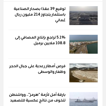
توقيع 39 عقدًا بصحار الصناعية
باستثمار يتجاوز 214 مليون ريال
عُماني
5.1% تراجع بإنتاج المصافي إلى
108.8 ملايين برميل
فرص أمطار رعدية على جبال الحجر
وظفار والوسطى
بارقة أمل لأزمة "هرمز".. وواشنطن
تتخوف من نتائج عكسية للتصعيد