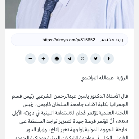
رابط مختصر
الرؤية- عبدالله البراشدي
قال الأستاذ الدكتور ياسين عبدالرحمن الشرعبي رئيس قسم
الجغرافيا بكلية الآداب جامعة السلطان قابوس، رئيس
اللجنة العلمية لمؤتمر عُمان للاستدامة البيئية في دورته الأولى
2023، أنَّ المؤتمر فرصة جيدة لتعزيز تواجد السلطنة على
خارطة الجهود الدولية لمواجهة تغير المناخ، وإبراز الدور
العُماني الجَلي في مواجهة المشكلات البيئية ومواكبة الجهود