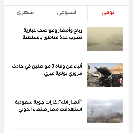
يومي
اسبوعي
شهري
رياح وأمطار وعواصف غبارية
تضرب عدة مناطق بالسلطنة
أنباء عن وفاة 3 مواطنين في حادث
مروري بولاية عبري
"أنصار الله": غارات جوية سعودية
استهدفت مطار صنعاء الدولي