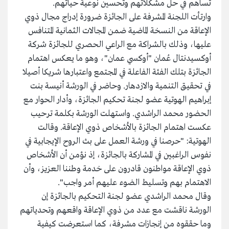
تساهم في حل مشكلاتهم وتحسين نوعية حياتهم.
وارتأت اللجنة المشرفة على الجائزة ضرورة إدراج مجال ذوي
الإعاقة من النسخة الماضية ضمن المجالات الثمانية المتنافس
عليها، وذلك بالشراكة مع الراعي الحصري للجائزة شركة
أوكسيدنتال عُمان "أوكسي عمان"، وهو ما يعكس اهتمام
الجائزة بتلك الفئة الفاعلة في المجتمع واعتبارها شريكا أصيلا
في تحقيق التنمية والازدهار. وحاضر في الورشة أنيسة بنت
إبراهيم الهوتية عضو لجنة تحكيم الجائزة، وأدار الحوار مع
الحضور محمد الراشدي. واستهلت الورشة بكلمة ترحيب
عكست اهتمام الجائزة بالأشخاص ذوي الإعاقة. وقالت
الهوتية: "حرصنا في ورشة العمل على بث الروح الإيجابية في
نفوس الراغبين في المشاركة بالجائزة، إذ نؤمن أن الأشخاص
ذوي الإعاقة مواطنون قادرون على خدمة وطننا العزيز، وأن
الاهتمام بهم وتسليط الضوء عليهم أمر واجب".
وقال محمد الراشدي عضو لجنة التحكيم بالجائزة إن
الورشة ناقشت مع عدد من ذوي الإعاقة واقعهم وتحدياتهم
وما حققوه من إنجازات مشرفة، كما استعرضت كيفية