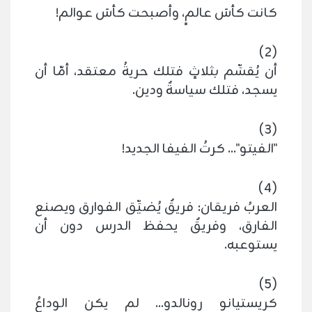
كانت كأسَ عالمٍ، وأصبحت كأسَ عوالم!
(2)
أن يُقسِّم بثلاثٍ فتلك حريةُ معتقد، أمّا أن
يسجد، فتلك سياسةٌ ودين.
(3)
"الفيتو"... كرتُ الفيفا الجديد!
(4)
العربُ فريقان: فريقٌ يُضيِّق الفوارق ويصنع
الفارق، وفريقٌ يحفظ الدرس دون أن
يستوعبه.
(5)
كريستيانو رونالدو... لم يكن الوداعُ