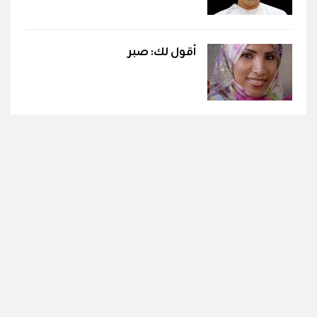
أقول لك: صبر