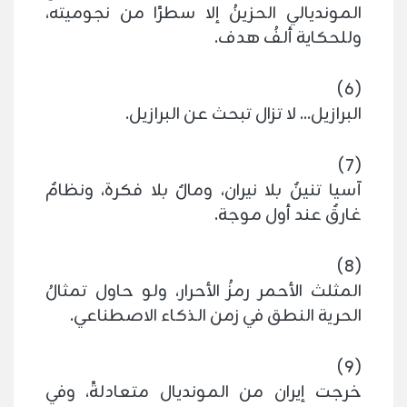
المونديالي الحزينُ إلا سطرًا من نجوميته،
وللحكاية ألفُ هدف.
(6)
البرازيل... لا تزال تبحث عن البرازيل.
(7)
آسيا تنينٌ بلا نيران، ومالٌ بلا فكرة، ونظامٌ
غارقٌ عند أول موجة.
(8)
المثلث الأحمر رمزُ الأحرار، ولو حاول تمثالُ
الحرية النطق في زمن الذكاء الاصطناعي.
(9)
خرجت إيران من المونديال متعادلةً، وفي