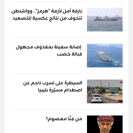
بارقة أمل لأزمة "هرمز".. وواشنطن
تتخوف من نتائج عكسية للتصعيد
إصابة سفينة بمقذوف مجهول
قبالة خصب
السيطرة على تسرب ناجم عن
اصطدام مسيّرة بليبيا
من مِنَّا معصوم؟