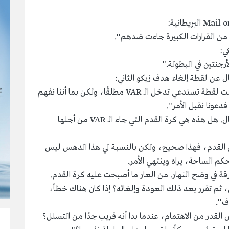
من القرارات الكبيرة جاءت ضدهم''.
ي:
أرجنتين في البطولة."
ال عن لقطة إلغاء هدف زيكو الثاني:
''بالنسبة لي، هذه لعبة تخص حكم الساحة وليست لقطة تستدعي تدخل الـ VAR مطلقًا، ولكن بما أننا نفهم
هل هذه هي كرة القدم التي نريدها؟ هذا هو السؤال. هل هذه هي كرة القدم التي جاء الـ VAR من أجلها
القدم، فهذا صحيح، ولكن بالنسبة لي هذا الدهس ليس
قة في وضح النهار. من العار ما أصبحت عليه كرة القدم.
 ثم تقرر بعد ذلك العودة وإلغائه؟ إذا كان هناك خطأ،
ف''.
س القدر من الاهتمام، عندما بدا أنه قريب جدًا من التسلل؟