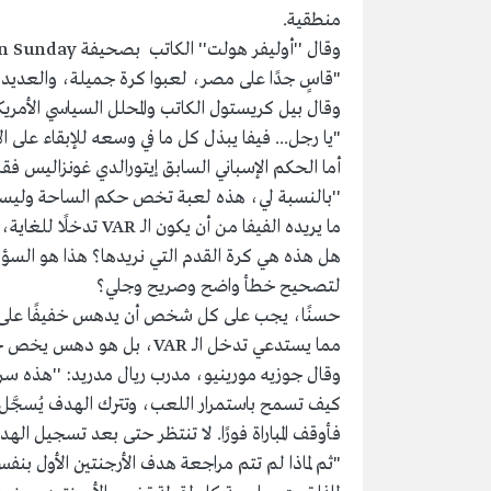
منطقية.
وقال ''أوليفر هولت'' الكاتب بصحيفة Mail on Sunday البريطانية:
"قاسٍ جدًا على مصر، لعبوا كرة جميلة، والعديد 
وقال بيل كريستول الكاتب والمحلل السياسي الأمريك
"يا رجل... فيفا يبذل كل ما في وسعه للإبقاء على ال
أما الحكم الإسباني السابق إيتورالدي غونزاليس فق
ما يريده الفيفا من أن يكون الـ VAR تدخلًا للغاية، فدعونا نقبل الأمر''.
لتصحيح خطأ واضح وصريح وجلي؟
حسنًا، يجب على كل شخص أن يدهس خفيفًا على 
مما يستدعي تدخل الـ VAR، بل هو دهس يخص حكم الساحة، يراه وينتهي الأمر.
وقال ‏جوزيه مورينيو، مدرب ريال مدريد: ''هذه سر
كيف تسمح باستمرار اللعب، وتترك الهدف يُسجَّل،
فأوقف المباراة فورًا. لا تنتظر حتى بعد تسجيل الهد
"ثم لماذا لم تتم مراجعة هدف الأرجنتين الأول بنف