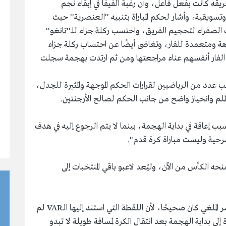
فريقه كانت بفعل فاعل، وأن رغبة الفيفا في إبقاء نجم
تسويقية، وأشار لحكم المباراة بتنبيه ''العنصرية'' حيث
 الصفراء لتحجيم الفريق، واحتسب ركلة جزاء للـ''تانغو''
ة ومتعمدة للفار، وتغاضى أيضًا عن احتساب ركلة جزاء
الفار أنفسهم عناء مراجعتها ومن ثم ارتدت بهجمة سجلت
انب عدد من الرياضيين لقرارات الحكم الموجهة والمثيرة للجدل،
ظلم وانحياز واضح من جانب الحكم لصالح الأرجنتين.
ما يُلغى هدف مصر بعد الرجوع إلى الـVAR بسبب إعاقة في بداية الهجمة، بينما لا يتم الرجوع إليه في هدف
سرحية وليست مباراة كرة قدم".
ي، فليمنحه الكأس من الآن، وليُعد لاعبو باقي المنتخبات إلى
بينما أكدت صحيفة ''ماركا'' الإسبانية أن هدف مصر الملغي كان صحيحًا، لأن اللقطة التي استند إليها الـVAR لم
 بداية الهجمة بعد انتقال الكرة لمسافة طويلة لا تبدو