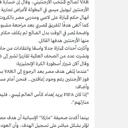
VAR لصالح المنتخب الأرجنتيني، وقال إن خسارة 
الأرجنتين ليونيل ميسى في البطولة لأغراض تجارية و
انهال حكم المباراة على لاعبي ومدربي مصر بالكروت
كما ألغى هدفًا للفريق المصري بعد مراجعة مشبوه
واضحة لمصر في الوقت بدل الضائع لم يكلف حكام 
منها الأرجنتين هدفها القاتل.
وأثارت أحداث المباراة جدلا واسعًا وانتقادات من ج
ونشرت عدد من الصحف العالمية تقاريرًا تشير إلى 
وقال آلان شيرار أسطورة الكرة الإنجليزية:
"عند
فوز الأرجنتين رغم وجود إعاقتين... فنحن أمام م
وأضاف:
"إذا كان FIFA يريد إهداء كأس العالم لميس
منازلهم''.
تؤثر بشكل مباشر على تسجيل الهدف، وأن العودة إلى