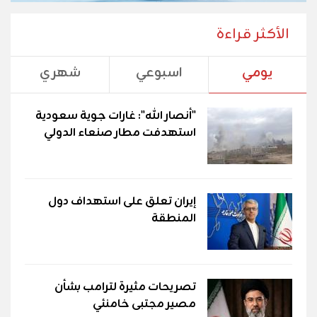
الأكثر قراءة
يومي
اسبوعي
شهري
"أنصار الله": غارات جوية سعودية
استهدفت مطار صنعاء الدولي
إيران تعلق على استهداف دول
المنطقة
تصريحات مثيرة لترامب بشأن
مصير مجتبى خامنئي