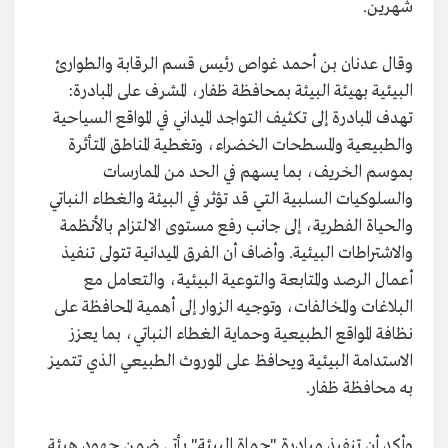
شهرين.
وقال عدنان بن أحمد غواص رئيس قسم الرقابة والطوارئ
البيئية بهيئة البيئة بمحافظة ظفار، المشرف على المبادرة:
تهدف المبادرة إلى تكثيف التواجد الميداني في المواقع السياحية
والطبيعية والمسطحات الخضراء، وتغطية المناطق المتأثرة
بموسم الخريف، بما يسهم في الحد من الممارسات
والسلوكيات السلبية التي قد تؤثر في البيئة والغطاء النباتي
والحياة الفطرية، إلى جانب رفع مستوى الالتزام بالأنظمة
والاشتراطات البيئية. وأضاف أن الفرق الميدانية تتولى تنفيذ
أعمال الرصد والمتابعة والتوعية البيئية، والتعامل مع
البلاغات والمخالفات، وتوجيه الزوار إلى أهمية المحافظة على
نظافة المواقع الطبيعية وحماية الغطاء النباتي، بما يعزز
الاستدامة البيئية ويحافظ على الموروث الطبيعي الذي تتميز
به محافظة ظفار.
وأكد أن تنفيذ مبادرة "حماة البيئة" يأتي ضمن جهود هيئة