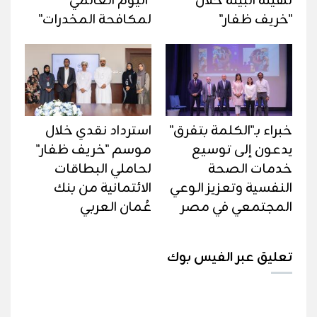
لهيئة البيئة خلال
"اليوم العالمي
"خريف ظفار"
لمكافحة المخدرات"
خبراء بـ"الكلمة بتفرق"
استرداد نقدي خلال
يدعون إلى توسيع
موسم "خريف ظفار"
خدمات الصحة
لحاملي البطاقات
النفسية وتعزيز الوعي
الائتمانية من بنك
المجتمعي في مصر
عُمان العربي
تعليق عبر الفيس بوك