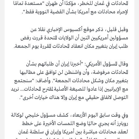
المحادثات في عُمان للخطر، مؤكدًا أن طهران "مستعدة تمامًا
لإجراء محادثات مع أمريكا بشأن القضية النووية فقط".
وقبل قليل، ذكر موقع أكسيوس الإخباري نقلا عن
مسؤولين أمريكيين اثنين أن الولايات المتحدة قررت رفض
طلب إيران بتغيير مكان انعقاد المحادثات المقررة يوم الجمعة.
وقال المسؤول الأمريكي: "أخبرنا إيران أن طلباتهم بشأن
المحادثات مرفوضة، وأن واشنطن لن توافق على مطالبها
بتغيير مكان وشكل محادثات الجمعة". وأضاف: "سنجتمع
مع الإيرانيين إذا عادوا للصيغة الأصلية لمقترح المحادثات... نريد
التوصل لاتفاق حقيقي مع إيران وإلا هناك خيارات أخرى".
وفي وقت سابق اليوم الأربعاء، كشف مسؤول خليجي لوكالة
رويترز أنه يجري حاليًا وضع اللمسات الأخيرة على خطط
لعقد محادثات مباشرة بين أمريكا وإيران في سلطنة عُمان