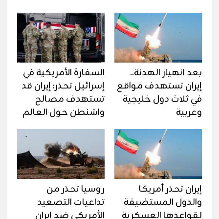
بعد انهيار الهدنة..
السفارة الأمريكية في
إيران تستهدف مواقع
إسرائيل تحذر: إيران قد
في ثلاث دول خليجية
تستهدف مصالح
وعربية
واشنطن حول العالم
إيران تحذر أمريكا
روسيا تحذر من
والدول المستضيفة
تداعيات التصعيد
لقواعدها العسكرية
الأمريكي ضد إيران