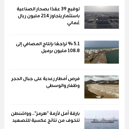
توقيع 39 عقدًا بصحار الصناعية
باستثمار يتجاوز 214 مليون ريال
عُماني
5.1 % تراجعًا بإنتاج المصافي إلى
108.8 مليون برميل
فرص أمطار رعدية على جبال الحجر
وظفار والوسطى
بارقة أمل لأزمة "هرمز".. وواشنطن
تتخوف من نتائج عكسية للتصعيد