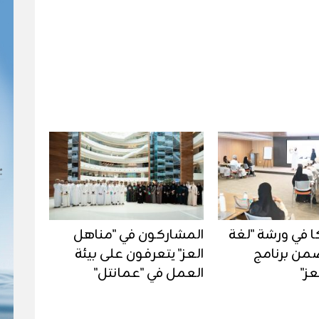
كا في ورشة "لغة
المشاركون في "مناهل
ضمن برنامج
العز" يتعرفون على بيئة
عز"
العمل في "عمانتل"