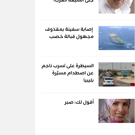
جنى الشيعة العرب؟
إصابة سفينة بمقذوف
مجهول قبالة خصب
السيطرة على تسرب ناجم
عن اصطدام مسيّرة
بليبيا
أقول لك: صبر