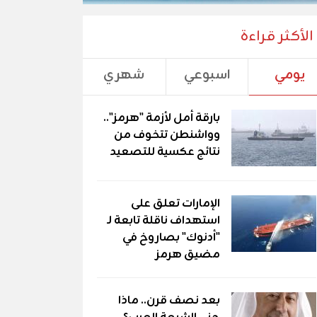
الأكثر قراءة
يومي
اسبوعي
شهري
بارقة أمل لأزمة "هرمز"..
وواشنطن تتخوف من
نتائج عكسية للتصعيد
الإمارات تعلق على
استهداف ناقلة تابعة لـ
"أدنوك" بصاروخ في
مضيق هرمز
بعد نصف قرن.. ماذا