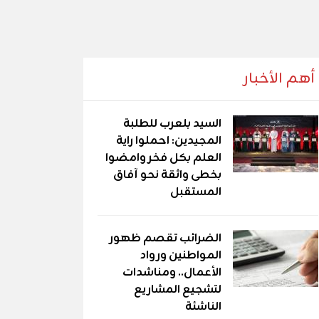
أهم الأخبار
السيد بلعرب للطلبة
المجيدين: احملوا راية
العلم بكل فخر وامضوا
بخطى واثقة نحو آفاق
المستقبل
الضرائب تقصم ظهور
المواطنين ورواد
الأعمال.. ومناشدات
لتشجيع المشاريع
الناشئة