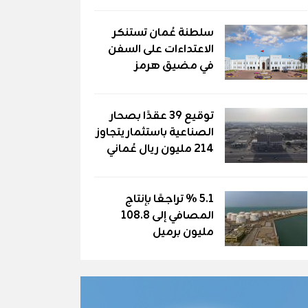
سلطنة عُمان تستنكر
الاعتداءات على السفن
في مضيق هرمز
توقيع 39 عقدًا بصحار
الصناعية باستثمار يتجاوز
214 مليون ريال عُماني
5.1 % تراجعًا بإنتاج
المصافي إلى 108.8
مليون برميل