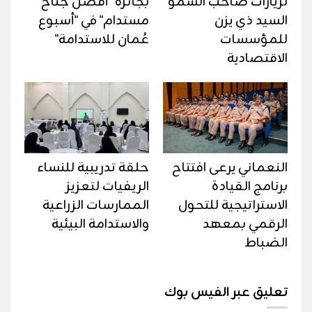
لزيارات صاحب السمو
بجائزة "أفضل جناح
السيد ذي يزن
مستدام" في "أسبوع
للمؤسسات
عُمان للاستدامة"
الاقتصادية
النعماني يرعى افتتاح
حلقة تدريبية للنساء
برنامج القيادة
الريفيات لتعزيز
الاستراتيجية للتحول
الممارسات الزراعية
الرقمي بمعهد
والاستدامة البيئية
الضباط
تعليق عبر الفيس بوك