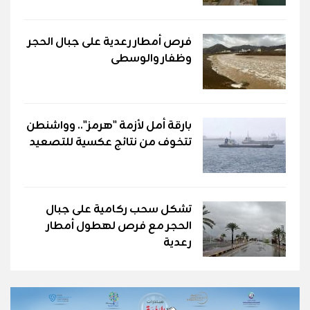
فرص أمطار رعدية على جبال الحجر
وظفار والوسطى
بارقة أمل لأزمة "هرمز".. وواشنطن
تتخوف من نتائج عكسية للتصعيد
تشكل سحب ركامية على جبال
الحجر مع فرص لهطول أمطار
رعدية