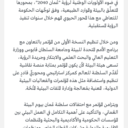
في ضوء الأولويات الوطنية لرؤية "عُمان 2040"، بمحورها
المتعلِّق بالبيئة والموارد الطبيعية، وفق توجًّهات الحكومة
للتعاطي مع هذا المحور الحيوي المهم خلال سنوات تنفيذ
الرؤية المستقبلية.
ومن خلال تنظيم النسخة الأولى من المؤتمر بالتعاون مع
برنامج الأمم المتحدة للبيئة وجامعة السلطان قابوس ووزارة
التعليم العالي والبحث العلمي والابتكار وجريدة الرؤية،
تسعى هيئة البيئة لأن يكون المؤتمر بمثابة منصة نقاشية
تُقدِّم السلطنة للعالم كمركز استراتيجي ومحوريٍّ قادرٍ على
تنظيم واستضافة مثل هذه المؤتمرات والفعاليات البيئية
الدولية، المعنية بمُعالجة وإدارة الملفات البيئية المُلحَّة.
ويتزامن المؤتمر مع احتفالات سلطنة عُمان بيوم البيئة
العُماني، والتأكيد على أهمية التكامل في العمل البيئي بين
المؤسسات الحكومية والأكاديمية والبحثية والمنظمات
الإقليمية والدولية وشركات القطاع الخاص ومنظمات