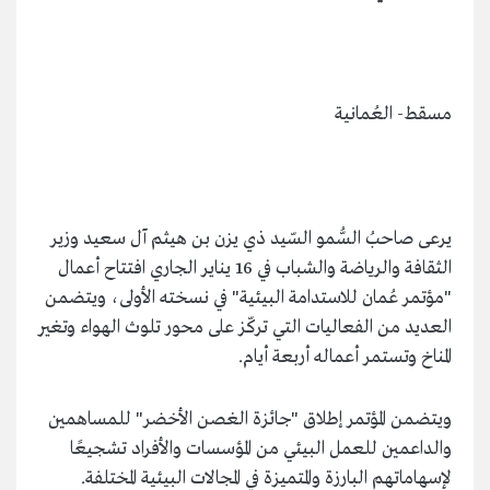
مسقط- العُمانية
يرعى صاحبُ السُّمو السّيد ذي يزن بن هيثم آل سعيد وزير
الثقافة والرياضة والشباب في 16 يناير الجاري افتتاح أعمال
"مؤتمر عُمان للاستدامة البيئية" في نسخته الأولى، ويتضمن
العديد من الفعاليات التي تركّز على محور تلوث الهواء وتغير
المناخ وتستمر أعماله أربعة أيام.
ويتضمن المؤتمر إطلاق "جائزة الغصن الأخضر" للمساهمين
والداعمين للعمل البيئي من المؤسسات والأفراد تشجيعًا
لإسهاماتهم البارزة والمتميزة في المجالات البيئية المختلفة.