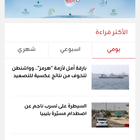
الأكثر قراءة
يومي
اسبوعي
شهري
بارقة أمل لأزمة "هرمز".. وواشنطن
تتخوف من نتائج عكسية للتصعيد
السيطرة على تسرب ناجم عن
اصطدام مسيّرة بليبيا