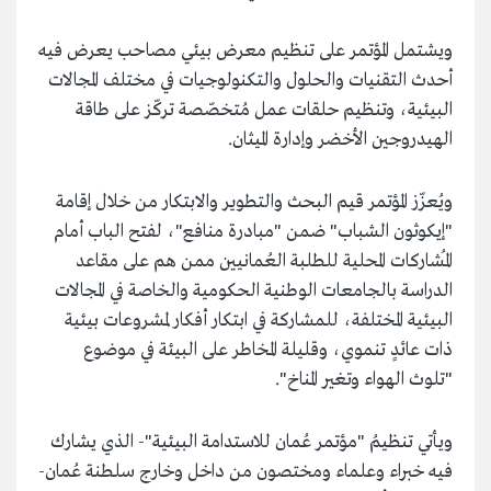
ويشتمل المؤتمر على تنظيم معرض بيئي مصاحب يعرض فيه
أحدث التقنيات والحلول والتكنولوجيات في مختلف المجالات
البيئية، وتنظيم حلقات عمل مُتخصّصة تركّز على طاقة
الهيدروجين الأخضر وإدارة الميثان.
ويُعزّز المؤتمر قيم البحث والتطوير والابتكار من خلال إقامة
"إيكوثون الشباب" ضمن "مبادرة منافع"، لفتح الباب أمام
المُشاركات المحلية للطلبة العُمانيين ممن هم على مقاعد
الدراسة بالجامعات الوطنية الحكومية والخاصة في المجالات
البيئية المختلفة، للمشاركة في ابتكار أفكار لمشروعات بيئية
ذات عائدٍ تنموي، وقليلة المخاطر على البيئة في موضوع
"تلوث الهواء وتغير المناخ".
ويأتي تنظيمُ "مؤتمر عُمان للاستدامة البيئية"- الذي يشارك
فيه خبراء وعلماء ومختصون من داخل وخارج سلطنة عُمان-