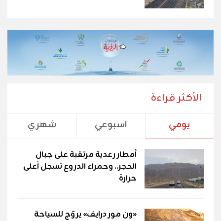
الأكثر قراءة
يومي
اسبوعي
شهري
أمطار رعدية مرتقبة على جبال
الحجر.. وحمراء الدروع تسجل أعلى
حرارة
«ون مور درايف» يروّج للسياحة