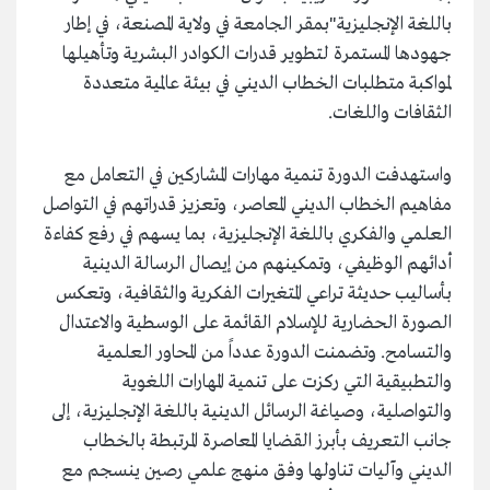
باللغة الإنجليزية"بمقر الجامعة في ولاية المصنعة، في إطار
جهودها المستمرة لتطوير قدرات الكوادر البشرية وتأهيلها
لمواكبة متطلبات الخطاب الديني في بيئة عالمية متعددة
الثقافات واللغات.
واستهدفت الدورة تنمية مهارات المشاركين في التعامل مع
مفاهيم الخطاب الديني المعاصر، وتعزيز قدراتهم في التواصل
العلمي والفكري باللغة الإنجليزية، بما يسهم في رفع كفاءة
أدائهم الوظيفي، وتمكينهم من إيصال الرسالة الدينية
بأساليب حديثة تراعي المتغيرات الفكرية والثقافية، وتعكس
الصورة الحضارية للإسلام القائمة على الوسطية والاعتدال
والتسامح. وتضمنت الدورة عدداً من المحاور العلمية
والتطبيقية التي ركزت على تنمية المهارات اللغوية
والتواصلية، وصياغة الرسائل الدينية باللغة الإنجليزية، إلى
جانب التعريف بأبرز القضايا المعاصرة المرتبطة بالخطاب
الديني وآليات تناولها وفق منهج علمي رصين ينسجم مع