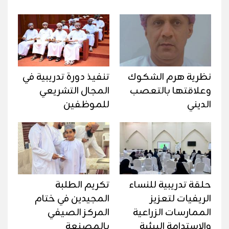
نظرية هرم الشكوك
تنفيذ دورة تدريبية في
وعلاقتها بالتعصب
المجال التشريعي
الديني
للموظفين
حلقة تدريبية للنساء
تكريم الطلبة
الريفيات لتعزيز
المجيدين في ختام
الممارسات الزراعية
المركز الصيفي
والاستدامة البيئية
بالمصنعة