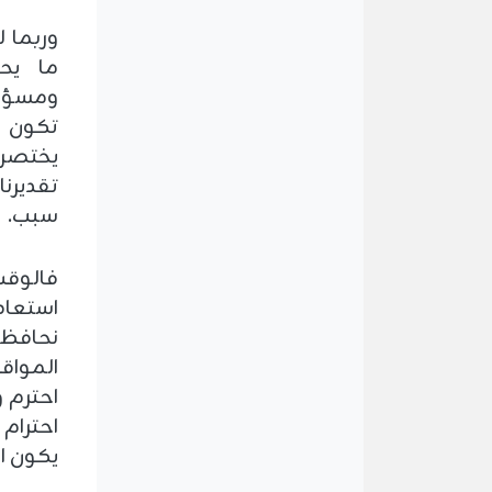
وربما ل
ما يحت
ومسؤول
تكون ذا
يختصر 
تقديرن
سبب.
فالوقت
استعاد
نحافظ 
المواق
احترم و
احترام
يكون اح