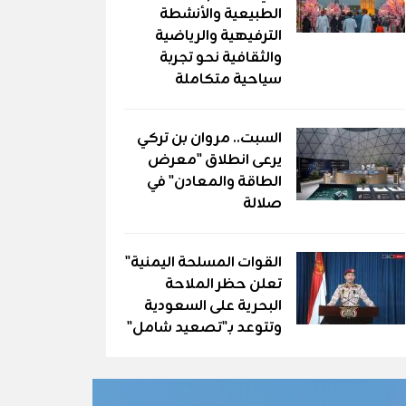
الطبيعية والأنشطة
الترفيهية والرياضية
والثقافية نحو تجربة
سياحية متكاملة
السبت.. مروان بن تركي
يرعى انطلاق "معرض
الطاقة والمعادن" في
صلالة
القوات المسلحة اليمنية"
تعلن حظر الملاحة
البحرية على السعودية
وتتوعد بـ"تصعيد شامل"