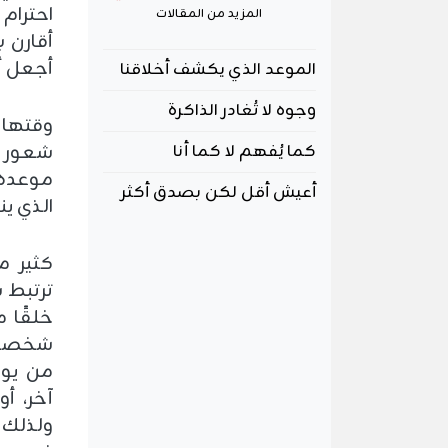
احترام 
المزيد من المقالات
أقارن ب
أجعل أح
الموعد الذي يكشف أخلاقنا
وجوه لا تُغادر الذاكرة
وقتها 
شعور ي
كما يُفهم لا كما أنا
موعده،
أعيش أقل لكن بصدق أكثر
الذي ين
كثير م
ترتبط ب
خلقًا 
شخصان 
من يومه
آخر، أو
ولذلك 