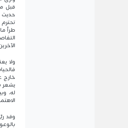
قبل مو
حديث د
تحترم م
طرأ ما
التفاص
الآخري
ولا يع
فالحيا
خارج عن
يشعر با
له، وب
الاهتما
وقد ربّ
بالوعود