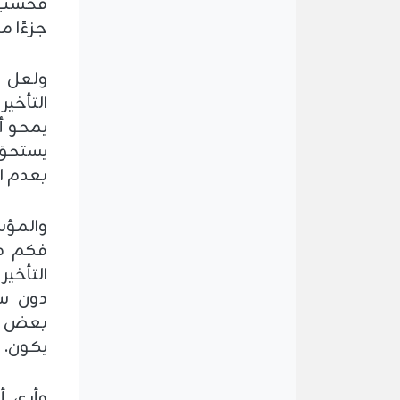
فحسب، 
جزءًا م
ولعل أ
التأخير
يمحو أث
يستحق 
بعدم ال
والمؤس
فكم من
التأخي
دون سب
بعض الن
يكون.
وأرى أ