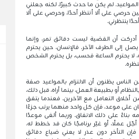
المواعيد. لم يكن ما حدث كبيرًا، لكنه جعلني
ين حرصي على ألا أنتظر أحدًا، وحرصي على ألا
دًا ينتظرني.
أدركت أن القضية ليست دقائق تمر، وإنما
صل إلى الطرف الآخر. فالإنسان، حين يحترم
 لا يحترم الساعة فحسب، بل يحترم الشخص
تظره.
ن الناس يظنون أن الالتزام بالمواعيد صفة
النظام أو بطبيعة العمل، بينما أراه، قبل ذلك،
من أخلاق التعامل مع الآخرين. فعندما يتفق
على موعد، فإن كل واحد منهما يرتب جزءًا
 بناءً على ذلك الاتفاق. وربما ألغى موعدًا
 أجّل عملًا، أو غيّر برنامجًا كان قد خطط له.
فإن التأخر دون عذر لا يعني ضياع دقائق