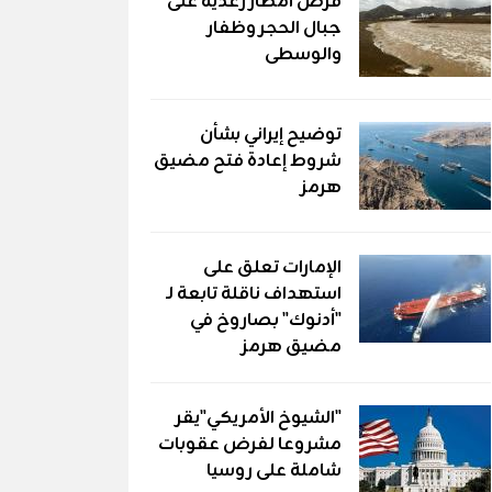
فرص أمطار رعدية على
جبال الحجر وظفار
والوسطى
توضيح إيراني بشأن
شروط إعادة فتح مضيق
هرمز
الإمارات تعلق على
استهداف ناقلة تابعة لـ
"أدنوك" بصاروخ في
مضيق هرمز
"الشيوخ الأمريكي"يقر
مشروعا لفرض عقوبات
شاملة على روسيا