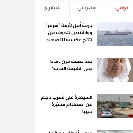
يومي
اسبوعي
شهري
بارقة أمل لأزمة "هرمز"..
وواشنطن تتخوف من
نتائج عكسية للتصعيد
بعد نصف قرن.. ماذا
جنى الشيعة العرب؟
السيطرة على تسرب ناجم
عن اصطدام مسيّرة
بليبيا