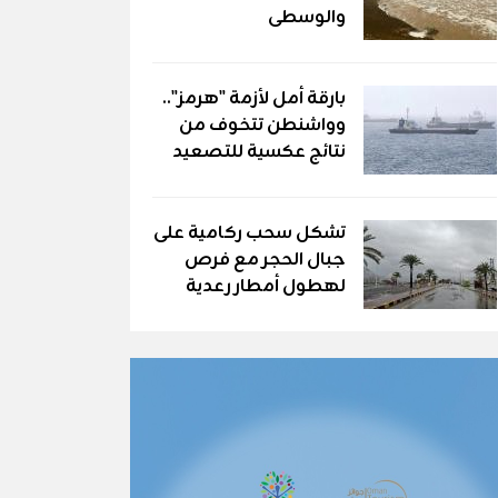
والوسطى
بارقة أمل لأزمة "هرمز"..
وواشنطن تتخوف من
نتائج عكسية للتصعيد
تشكل سحب ركامية على
جبال الحجر مع فرص
لهطول أمطار رعدية