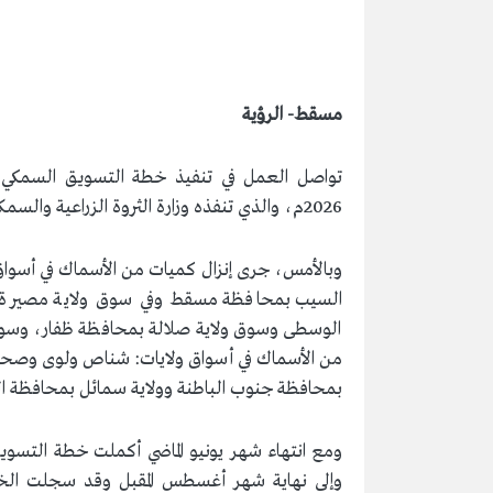
مسقط- الرؤية
تواصل العمل في تنفيذ خطة التسويق السمكي
2026م، والذي تنفذه وزارة الثروة الزراعية والسمكية وموارد المياه وبالتعاون مع شركات بيع وتسويق الأسماك.
وبالأمس، جرى إنزال كميات من الأسماك في أسوا
السيب بمحافظة مسقط وفي سوق ولاية مصيرة 
الوسطى وسوق ولاية صلالة بمحافظة ظفار، وسوف
من الأسماك في أسواق ولايات: شناص ولوى وصحار 
بمحافظة جنوب الباطنة وولاية سمائل بمحافظة ال
ومع انتهاء شهر يونيو الماضي أكملت خطة التسو
وإلى نهاية شهر أغسطس المقبل وقد سجلت الخطة