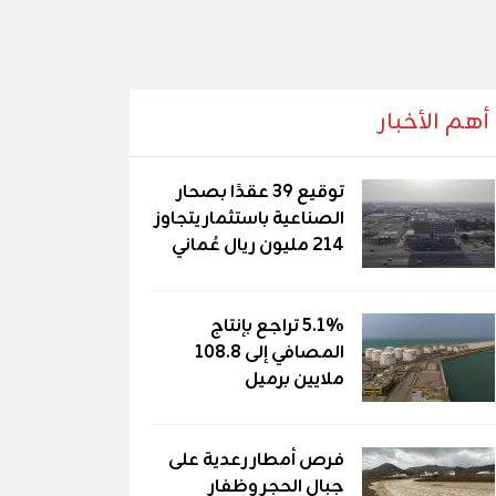
أهم الأخبار
توقيع 39 عقدًا بصحار
الصناعية باستثمار يتجاوز
214 مليون ريال عُماني
5.1% تراجع بإنتاج
المصافي إلى 108.8
ملايين برميل
فرص أمطار رعدية على
جبال الحجر وظفار