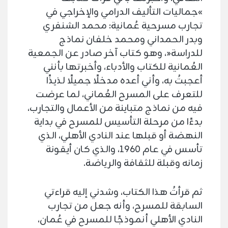
»جماليات التأليف الدرامي والإخراجي في
تجارب مسرحية عُمانية: محمد الشنفري
وبدر الحمداني ومحمد خلفان نماذج
للدراسة«، وهو كتاب آخر صادر عن الجمعية
العُمانية للكتاب والأدباء، وأخبرتها بأنني
أعجبتُ به، وأني أعده مدخلًا جميلًا لذيذًا
للتعرف على المسرح العُماني، لما عرضت
فيه من نماذج متباينة من الأعمال والتجارب،
بدءًا من مرحلة التأسيس للمسرح في بداية
النهضة أو قبلها عند النادي الأهلي، الذي
تأسس في عام ١٩٦٠، والذي كان أيقونة
زمانه وقبلة للثقافة والرياضة.
ثم قرأتُ هذا الكتاب، وشدني إليه قراءتي
السابقة للمسرح، وأنه جعل من تجارب
النادي الأهلي أنموذجًا للمسرح في عُمان،