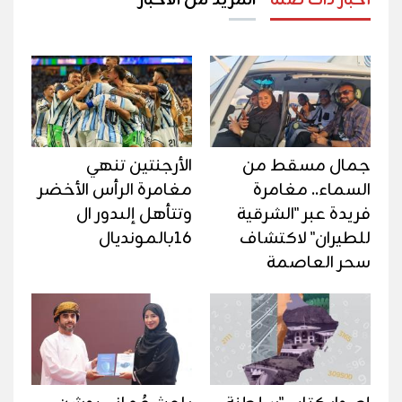
أخبار ذات صلة
المزيد من الأخبار
جمال مسقط من
الأرجنتين تنهي
السماء.. مغامرة
مغامرة الرأس الأخضر
فريدة عبر "الشرقية
وتتأهل إلىدور ال
للطيران" لاكتشاف
16بالمونديال
سحر العاصمة