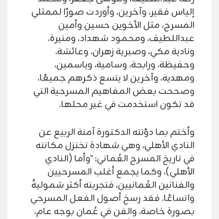
إلياس فقير، وآخرين، وأوردت صورًا لممثلي
المسرح، مثل الأخوين حسين وأمين
عبداللطيف، ومحمود شهداد، ومنيرة،
ونادية مكي، وصبرية زهران، وعائشة،
وحفيظة، ورابحة، وسامية، وياسمين،
ومهدية، وآخرين لا يتسع ذكرهم جميعًا،
وصححت بعض المفاهيم المسرحية التي
قد تكون استخدمت في غير محلها.
وأختم بما دوّنته الدكتورة آمنة الربيع عن
النادي الأهلي، وهي شهادة تختزل مكانته
في تاريخ المسرح العُماني: "وأما (النادي
الأهلي)، وكما يجمع أغلب المسرحيين
والفنانين العُمانيين، فتجربته أكثر شموليةً
واتساعًا. فقد رسخ أصول الفعل المسرحي
بصورة خاصة، والفن في عُمان بوجه عام،