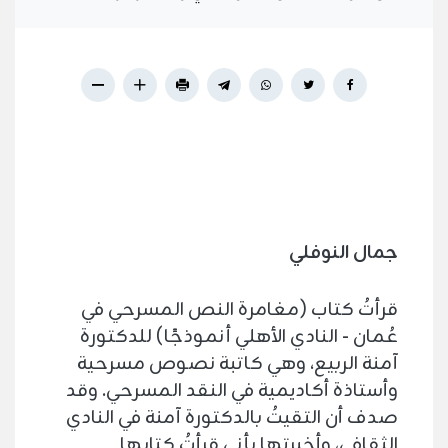
جمال النوفلي
قرأتُ كتاب (مغامرة النص المسرحي في
عُمان - النادي الأهلي أنموذجًا) للدكتورة
آمنة الربيع، وهي كاتبة نصوص مسرحية
وأستاذة أكاديمية في النقد المسرحي. وقد
صدف أن التقيتُ بالدكتورة آمنة في النادي
الثقافي، وأخبرتها بأني قرأتُ كتابها