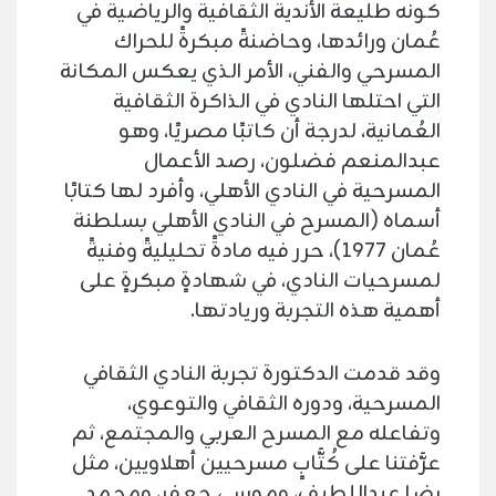
كونه طليعة الأندية الثقافية والرياضية في
عُمان ورائدها، وحاضنةً مبكرةً للحراك
المسرحي والفني، الأمر الذي يعكس المكانة
التي احتلها النادي في الذاكرة الثقافية
العُمانية، لدرجة أن كاتبًا مصريًا، وهو
عبدالمنعم فضلون، رصد الأعمال
المسرحية في النادي الأهلي، وأفرد لها كتابًا
أسماه (المسرح في النادي الأهلي بسلطنة
عُمان ١٩٧٧)، حرر فيه مادةً تحليليةً وفنيةً
لمسرحيات النادي، في شهادةٍ مبكرةٍ على
أهمية هذه التجربة وريادتها.
وقد قدمت الدكتورة تجربة النادي الثقافي
المسرحية، ودوره الثقافي والتوعوي،
وتفاعله مع المسرح العربي والمجتمع، ثم
عرَّفتنا على كُتَّابٍ مسرحيين أهلاويين، مثل
رضا عبداللطيف، وموسى جعفر، ومحمد