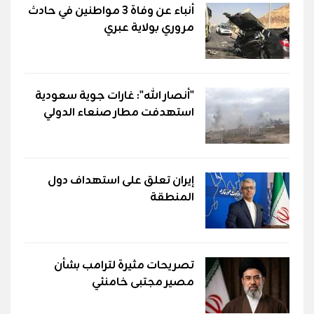
أنباء عن وفاة 3 مواطنين في حادث
مروري بولاية عبري
"أنصار الله": غارات جوية سعودية
استهدفت مطار صنعاء الدولي
إيران تعلق على استهداف دول
المنطقة
تصريحات مثيرة لترامب بشأن
مصير مجتبى خامنئي