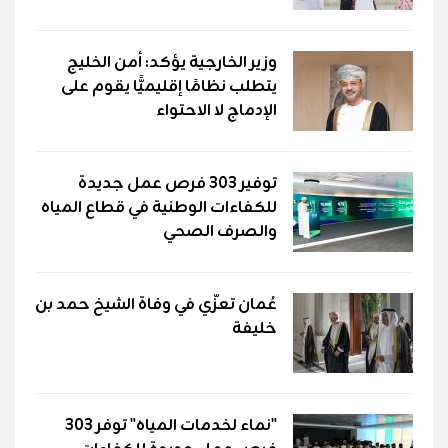
وزير الخارجية يؤكد: أمن الخليج
يتطلب نظامًا إقليميًّا يقوم على
الإدماج لا الاحتواء
توفير 303 فرص عمل جديدة
للكفاءات الوطنية في قطاع المياه
والصرف الصحي
عُمان تعزّي في وفاة الشيخ حمد بن
خليفة
"نماء لخدمات المياه" توفر 303