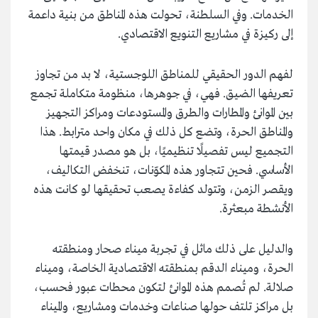
الخدمات. وفي السلطنة، تحولت هذه المناطق من بنية داعمة
إلى ركيزة في مشاريع التنويع الاقتصادي.
لفهم الدور الحقيقي للمناطق اللوجستية، لا بد من تجاوز
تعريفها الضيق. فهي، في جوهرها، منظومة متكاملة تجمع
بين الموانئ والمطارات والطرق والمستودعات ومراكز التجهيز
والمناطق الحرة، وتضع كل ذلك في مكان واحد مترابط. هذا
التجميع ليس تفصيلًا تنظيميًا، بل هو مصدر قيمتها
الأساسي. فحين تتجاور هذه المكوّنات، تنخفض التكاليف،
ويقصر الزمن، وتتولد كفاءة يصعب تحقيقها لو كانت هذه
الأنشطة مبعثرة.
والدليل على ذلك ماثل في تجربة ميناء صحار ومنطقته
الحرة، وميناء الدقم بمنطقته الاقتصادية الخاصة، وميناء
صلالة. لم تُصمم هذه الموانئ لتكون محطات عبور فحسب،
بل مراكز تلتف حولها صناعات وخدمات ومشاريع، والميناء