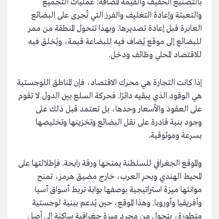
بالتصنيع الخفيف والقيمة المضافة: عمليات التجميع
والتعبئة وإعادة التغليف والفرز التي تُجرى على البضائع
العابرة قبل إعادة تصديرها. وبهذا تتحول المنطقة من ممر
للبضائع إلى موقع يُضاف فيه للبضاعة قيمة، ويُخلق فيه
للاقتصاد المحلي وظائف ودخل.
إذا كانت التجارة هي محرك الاقتصاد، فإن المناطق اللوجستية
هي الوقود الذي يبقيه دائرًا. فحركة السلع بين الدول لا تقوم
على العقود والأسعار وحدها، بل تعتمد قبل ذلك على
وجود بنية قادرة على نقل البضائع وتخزينها وتخليصها
بسرعة وموثوقية.
والموقع الجغرافي للسلطنة يمنحها ورقة رابحة. فإطلالتها على
المحيط الهندي وبحر العرب، خارج مضيق هرمز، تمنح
موانئها ميزة استراتيجية بوصفها بوابة تربط أسواق آسيا
وأفريقيا وأوروبا. وهذا الموقع، حين يُدعم ببنية لوجستية
متطورة، يتحول من مجرد ميزة جغرافية ساكنة إلى أصل