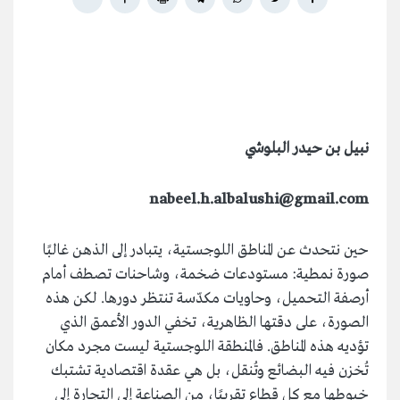
نبيل بن حيدر البلوشي
nabeel.h.albalushi@gmail.com
حين نتحدث عن المناطق اللوجستية، يتبادر إلى الذهن غالبًا
صورة نمطية: مستودعات ضخمة، وشاحنات تصطف أمام
أرصفة التحميل، وحاويات مكدّسة تنتظر دورها. لكن هذه
الصورة، على دقتها الظاهرية، تخفي الدور الأعمق الذي
تؤديه هذه المناطق. فالمنطقة اللوجستية ليست مجرد مكان
تُخزن فيه البضائع وتُنقل، بل هي عقدة اقتصادية تشتبك
خيوطها مع كل قطاع تقريبًا، من الصناعة إلى التجارة إلى