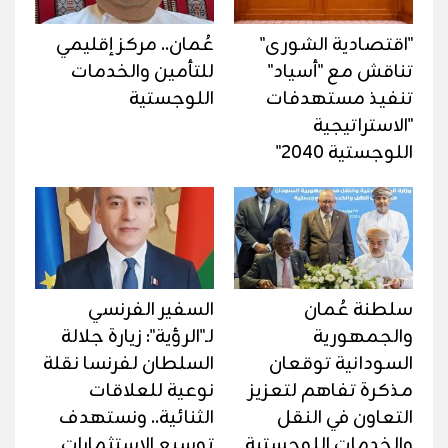
"اقتصادية الشورى"
عُمان.. مركز إقليمي
تناقش مع "أسياد"
للتأمين والخدمات
تنفيذ مستهدفات
اللوجستية
"الاستراتيجية
اللوجستية 2040"
سلطنة عُمان
السفير الفرنسي
والجمهورية
لـ"الرؤية": زيارة جلالة
السودانية توقعان
السلطان لفرنسا نقلة
مذكرة تفاهم لتعزيز
نوعية للعلاقات
التعاون في النقل
الثنائية.. ونستهدف
والخدمات اللوجستية
توسيع الاستثمارات