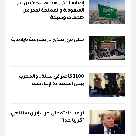
إصابة 11 في هجوم للحوثيين على
السعودية والمملكة تحذر من
هجمات وشيكة
قتلى في إطلاق نار بمدرسة تايلاندية
1100 قاصر في سبتة.. والمغرب
يبدي استعداده لإعادتهم
ترامب: أعتقد أن حرب إيران ستنتهي
"قريبا جدا"