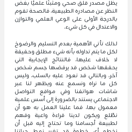
يظل مصدر قلق صحي ومثبتًا علميًا بغض
النظر عن مصادره الطبيعية، فالصحة تقوم
بالدرجة الأولى على الوعي العلمي والتوازن
والاعتدال في كل شيء.
لذلك تأتي الأهمية بعدم التسليم والرضوخ
لكل ما يتم تداوله بأنه شيء مطلق وحقيقة
لا خلاف عليها، فالنتائج الإيجابية التي
يحققها شخص قد يرفضها جسم شخص
آخر، وبالتالي قد تعود عليه بالسلب، وليس
كل ما نراه ونسمع عنه ويظهر لنا عبر
شاشات هواتفنا وفي مواقع التواصل
الاجتماعي يستند بالضرورة إلى أسس علمية
معمول بها، فما علينا العمل به هو أن
نطّلع ويكون لدينا قراءة واعية وفهم
لطبيعة أجسامنا وما تحتاج إليه قبل أن
نخطو أي خطوة قد تغير نمط حياتنا