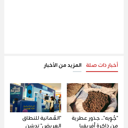
أخبار ذات صلة
المزيد من الأخبار
"جُوِيه".. جذور عطرية
"العُمانية للنطاق
من ذاكرة أفريقيا
العريض" تدشن