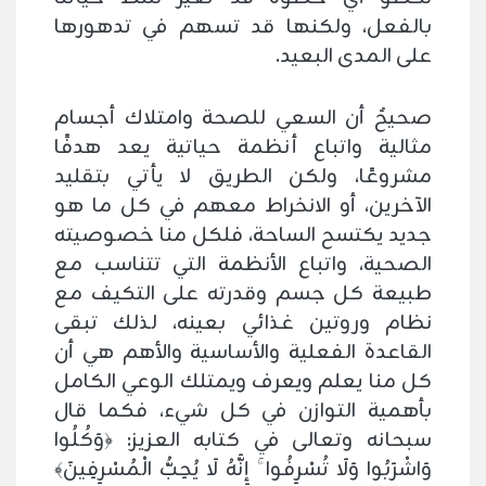
بالفعل، ولكنها قد تسهم في تدهورها
على المدى البعيد.
صحيحٌ أن السعي للصحة وامتلاك أجسام
مثالية واتباع أنظمة حياتية يعد هدفًا
مشروعًا، ولكن الطريق لا يأتي بتقليد
الآخرين، أو الانخراط معهم في كل ما هو
جديد يكتسح الساحة، فلكل منا خصوصيته
الصحية، واتباع الأنظمة التي تتناسب مع
طبيعة كل جسم وقدرته على التكيف مع
نظام وروتين غذائي بعينه، لذلك تبقى
القاعدة الفعلية والأساسية والأهم هي أن
كل منا يعلم ويعرف ويمتلك الوعي الكامل
بأهمية التوازن في كل شيء، فكما قال
سبحانه وتعالى في كتابه العزيز: ﴿وَكُلُوا
وَاشْرَبُوا وَلَا تُسْرِفُوا ۚ إِنَّهُ لَا يُحِبُّ الْمُسْرِفِينَ﴾