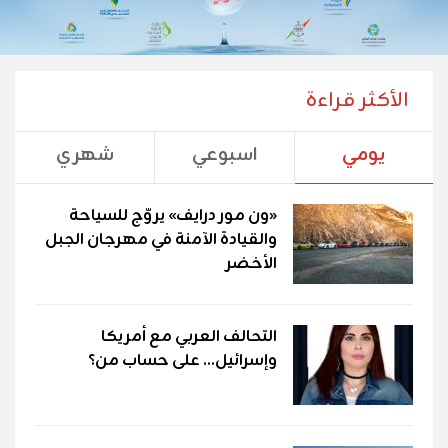
الأكثر قراءة
يومي
اسبوعي
شهري
«ون مور درايف» يروّج للسياحة
والقيادة الآمنة في مهرجان الجبل
الأخضر
التحالف العربي مع أمريكا
وإسرائيل... على حساب من؟