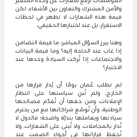
المؤسسات ترفع شعارات عن وحدة المصير
والأمن المشترك والتعاون بين الأشقاء، لكن
قيمة هذه الشعارات لا تظهر في لحظات
الاستقرار، بل عند اختبارها الحقيقي.
وهنا يبرز السؤال المباشر: ما قيمة التضامن
إذا غاب عند الحاجة إليه؟ وما قيمة البيانات
والاجتماعات إذا تُركت السيادة وحدها عند
الاختبار؟
لم تطلب عُمان يومًا أن يُدار قرارها من
الخارج، ولم تُبنِ سياستها على انتظار
الإملاءات، ومن حقها أن تُقدّم مصالحها
الوطنية، وأن تُوسّع شراكاتها مع من يحترم
سيادتها ويعاملها بنديّة واضحة؛ فالدول لا
تُدار بالمجاملات، ولا تُبنى على الشعارات، ولا
تُحفظ قراراتها في أجواء الصمت عند