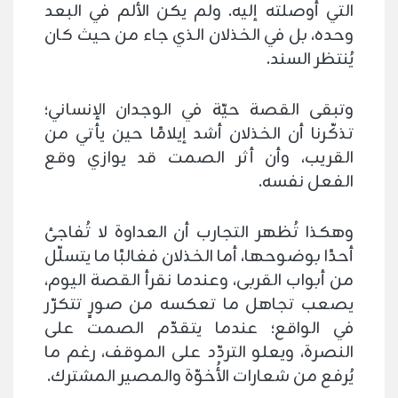
التي أوصلته إليه. ولم يكن الألم في البعد
وحده، بل في الخذلان الذي جاء من حيث كان
يُنتظر السند.
وتبقى القصة حيّة في الوجدان الإنساني؛
تذكّرنا أن الخذلان أشد إيلامًا حين يأتي من
القريب، وأن أثر الصمت قد يوازي وقع
الفعل نفسه.
وهكذا تُظهر التجارب أن العداوة لا تُفاجئ
أحدًا بوضوحها، أما الخذلان فغالبًا ما يتسلّل
من أبواب القربى، وعندما نقرأ القصة اليوم،
يصعب تجاهل ما تعكسه من صورٍ تتكرّر
في الواقع؛ عندما يتقدّم الصمت على
النصرة، ويعلو التردّد على الموقف، رغم ما
يُرفع من شعارات الأُخوّة والمصير المشترك.