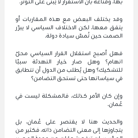
بها، وقناعة بأن الاستقرار لا يُبنى على التوتر.
وقد يختلف البعض مع هذه المقاربات أو
يتفق معها، لكن الاختلاف السياسي لا يبرّر
الصمت حين تُمسّ سيادة دولة.
فهل أصبح استقلال القرار السياسي محلّ
اتهام؟ وهل صار خيار التهدئة سببًا
للتشكيك؟ وهل يُطلب من الدول أن تتطابق
في سياساتها حتى تستحق التضامن؟
وإن كان الأمر كذلك، فالمشكلة ليست في
عُمان.
والحديث هنا لا يقتصر على عُمان، بل
يتجاوزها إلى معنى التضامن ذاته، فكثير من