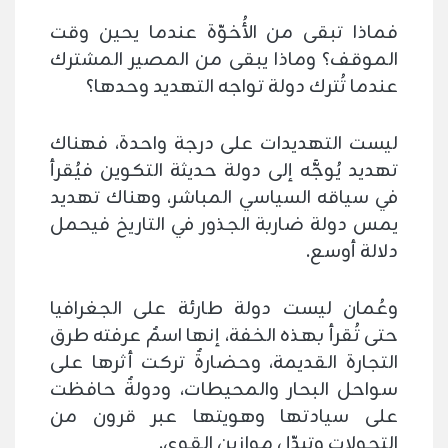
فماذا تبقى من الأُخوّة عندما يحين وقت
الموقف؟ وماذا يبقى من المصير المشترك
عندما تُترك دولة تواجه التهديد وحدها؟
ليست التهديدات على درجة واحدة، فهناك
تهديد يُوجَّه إلى دولة حديثة التكوين فيُقرأ
في سياقه السياسي المباشر، وهناك تهديد
يمس دولة ضاربة الجذور في التاريخ فيحمل
دلالة أوسع.
وعُمان ليست دولة طارئة على الجغرافيا
حتى تُقرأ بهذه الخفة، إنها اسمٌ عرفته طرق
التجارة القديمة، وحضارةٌ تركت أثرها على
سواحل البحار والمحيطات، ودولةٌ حافظت
على سيادتها وهويتها عبر قرون من
التحولات وتبدّل موازين القوى.