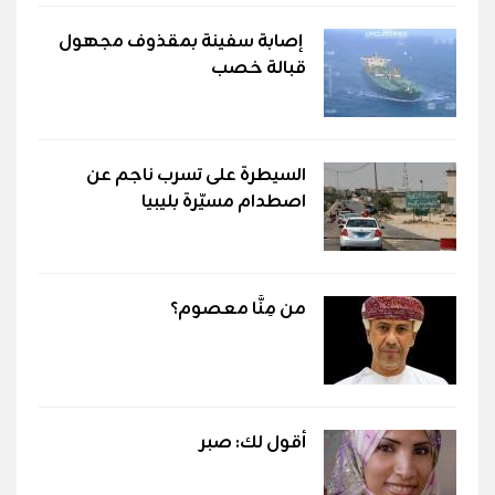
إصابة سفينة بمقذوف مجهول
قبالة خصب
السيطرة على تسرب ناجم عن
اصطدام مسيّرة بليبيا
من مِنَّا معصوم؟
أقول لك: صبر