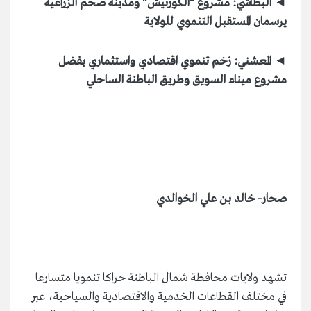
◄ البطاشي: مشروع "الكورنيش" ومدينة صحم الزراعية
يرسمان المستقبل التنموي للولاية
◄ المعشني: زخم تنموي اقتصادي واستثماري بفضل
مشروع ميناء السويق وطريق الباطنة الساحلي
صحار- خالد بن علي الخوالدي
تشهد ولايات محافظة شمال الباطنة حراكا تنمويا متسارعا
في مختلف القطاعات الخدمية والاقتصادية والسياحية، عبر