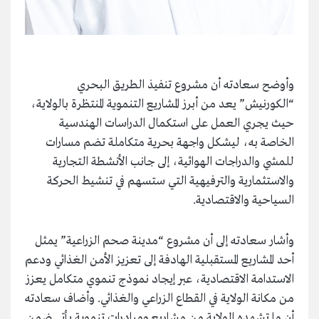
وأوضح سعادته أن مشروع تنفيذ الطريق البحري
“الكورنيش” يعد من أبرز المشاريع التنموية المنتظرة بالولاية،
حيث يجري العمل على استكمال الدراسات الهندسية
الخاصة به، ليشكل واجهة بحرية متكاملة تضم مسارات
للمشي والدراجات الهوائية، إلى جانب الأنشطة التجارية
والاستثمارية والترفيهية التي ستسهم في تنشيط الحركة
السياحية والاقتصادية.
وأشار سعادته إلى أن مشروع “مدينة صحم الزراعية” يمثل
أحد المشاريع المستقبلية الهادفة إلى تعزيز الأمن الغذائي ودعم
الاستدامة الاقتصادية، عبر إيجاد نموذج تنموي متكامل يعزز
من مكانة الولاية في القطاع الزراعي والغذائي. وأضاف سعادته
أن ما تشهده الولاية من مشاريع ومبادرات تنموية يأتي ضمن