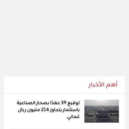
أهم الأخبار
توقيع 39 عقدًا بصحار الصناعية
باستثمار يتجاوز 214 مليون ريال
عُماني