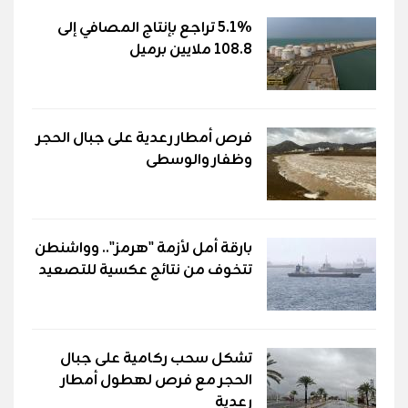
5.1% تراجع بإنتاج المصافي إلى
108.8 ملايين برميل
فرص أمطار رعدية على جبال الحجر
وظفار والوسطى
بارقة أمل لأزمة "هرمز".. وواشنطن
تتخوف من نتائج عكسية للتصعيد
تشكل سحب ركامية على جبال
الحجر مع فرص لهطول أمطار
رعدية