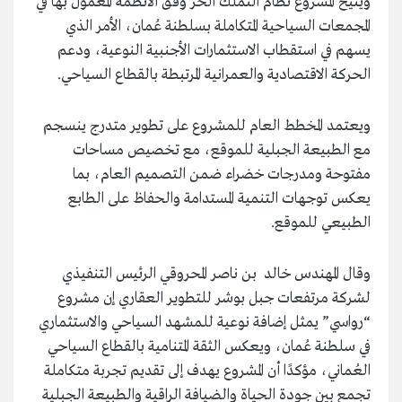
ويتيح المشروع نظام التملك الحر وفق الأنظمة المعمول بها في
المجمعات السياحية المتكاملة بسلطنة عُمان، الأمر الذي
يسهم في استقطاب الاستثمارات الأجنبية النوعية، ودعم
الحركة الاقتصادية والعمرانية المرتبطة بالقطاع السياحي.
ويعتمد المخطط العام للمشروع على تطوير متدرج ينسجم
مع الطبيعة الجبلية للموقع، مع تخصيص مساحات
مفتوحة ومدرجات خضراء ضمن التصميم العام، بما
يعكس توجهات التنمية المستدامة والحفاظ على الطابع
الطبيعي للموقع.
وقال المهندس خالد بن ناصر المحروقي الرئيس التنفيذي
لشركة مرتفعات جبل بوشر للتطوير العقاري إن مشروع
“رواسي” يمثل إضافة نوعية للمشهد السياحي والاستثماري
في سلطنة عُمان، ويعكس الثقة المتنامية بالقطاع السياحي
العُماني، مؤكدًا أن المشروع يهدف إلى تقديم تجربة متكاملة
تجمع بين جودة الحياة والضيافة الراقية والطبيعة الجبلية