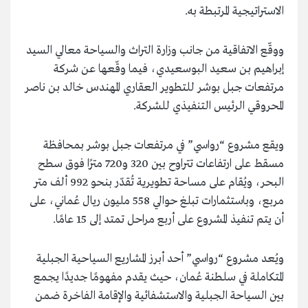
الاستراتيجية المرتبطة به.
ووقّع الاتفاقية من جانب وزارة التراث والسياحة معالي السيد
إبراهيم بن سعيد البوسعيدي، فيما وقّعها عن شركة
مرتفعات جبل بوشر للتطوير العقاري المهندس خالد بن ناصر
المحروقي الرئيس التنفيذي للشركة.
ويقع مشروع “رواسي” في مرتفعات جبل بوشر بمحافظة
مسقط على ارتفاعات تتراوح بين 320 و720 مترًا فوق سطح
البحر، ويُقام على مساحة تطويرية تُقدّر بنحو 992 ألف متر
مربع، وباستثمارات تبلغ حوالي 558 مليون ريال عُماني، على
أن يتم تنفيذ المشروع على أربع مراحل تمتد إلى 15 عامًا.
ويُعد مشروع “رواسي” أحد أبرز المشاريع السياحية الجبلية
المتكاملة في سلطنة عُمان، حيث يقدم مفهومًا جديدًا يجمع
بين السياحة الجبلية والاستشفائية والإقامة الفاخرة ضمن