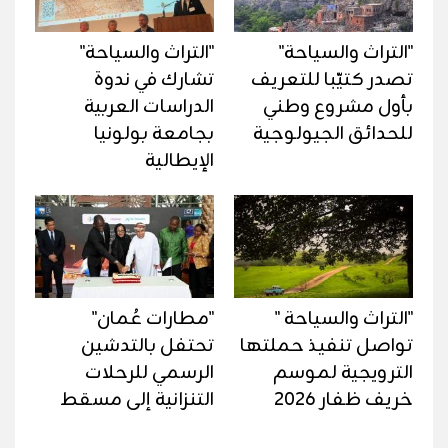
"التراث والسياحة"
"التراث والسياحة"
تصدر كتيّبا للتعريف
تشارك في ندوة
بأول مشروع وطني
الدراسات العربية
للحدائق الجيولوجية
بجامعة بولونيا
الإيطالية
"التراث والسياحة "
"مطارات عُمان"
تواصل تنفيذ حملتها
تحتفل بالتدشين
الترويجية لموسم
الرسمي للرحلات
خريف ظفار 2026
التنزانية إلى مسقط