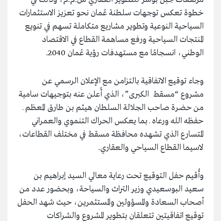
خطوة تعكس توجهات سلطنة عُمان نحو تعزيز الاستثمارات
السياحية النوعية وتطوير مشاريع متكاملة تسهم في تنويع
المنتجات السياحية ورفع مساهمة القطاع في الاقتصاد
الوطني، انسجامًا مع مستهدفات رؤية عُمان 2040.
وجاء توقيع الاتفاقية بالتزامن مع الإعلان الرسمي عن
مشروع “مسقط الكبرى”، الذي أُعلن عنه بتوجيهات سامية
من حضرة صاحب الجلالة السلطان هيثم بن طارق المعظم ـ
حفظه الله ورعاه ـ بما يعكس الحراك التنموي والعمراني
المتسارع الذي تشهده محافظة مسقط في مختلف القطاعات،
لاسيما القطاع السياحي والعقاري.
وأُقيم حفل التوقيع تحت رعاية معالي السيد إبراهيم بن
سعيد البوسعيدي وزير التراث والسياحة، وبحضور عدد من
أصحاب السعادة والمسؤولين والمستثمرين، حيث شهد الحفل
توقيع اتفاقيتين تتعلقان بتطوير المشروع والشراكات