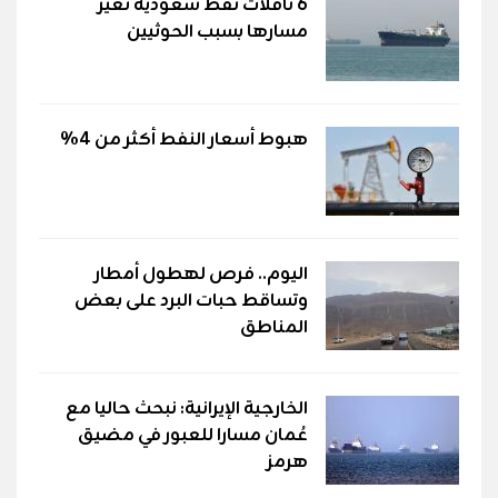
6 ناقلات نفط سعودية تغيّر
مسارها بسبب الحوثيين
هبوط أسعار النفط أكثر من 4%
اليوم.. فرص لهطول أمطار
وتساقط حبات البرد على بعض
المناطق
الخارجية الإيرانية: نبحث حاليا مع
عُمان مسارا للعبور في مضيق
هرمز