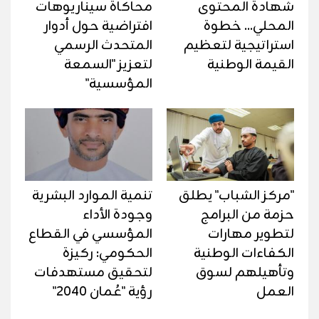
شهادة المحتوى
محاكاة سيناريوهات
المحلي... خطوة
افتراضية حول أدوار
استراتيجية لتعظيم
المتحدث الرسمي
القيمة الوطنية
لتعزيز "السمعة
المؤسسية"
"مركز الشباب" يطلق
تنمية الموارد البشرية
حزمة من البرامج
وجودة الأداء
لتطوير مهارات
المؤسسي في القطاع
الكفاءات الوطنية
الحكومي: ركيزة
وتأهيلهم لسوق
لتحقيق مستهدفات
العمل
رؤية "عُمان 2040"