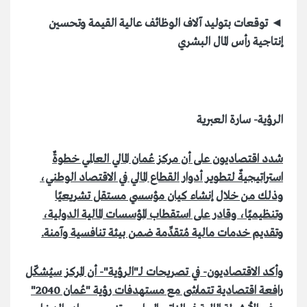
◄ توقعات بتوليد آلاف الوظائف عالية القيمة وتحسين
إنتاجية رأس المال البشري
الرؤية- سارة العبرية
شدد اقتصاديون على أن مركز عُمان المالي العالمي خطوةٌ
استراتيجيةٌ لتطوير أدوار القطاع المالي في الاقتصاد الوطني،
وذلك من خلال إنشاء كيان مؤسسي مستقل تشريعيًا
وتنظيميًا، وقادر على استقطاب المؤسسات المالية الدولية،
وتقديم خدمات مالية مُتقدِّمة ضمن بيئة تنافسية وآمنة.
وأكد الاقتصاديون- في تصريحات لـ"الرؤية"- أن المركز سيُشكّل
رافعة اقتصادية تتماشى مع مستهدفات رؤية "عُمان 2040"