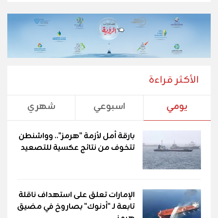
الأكثر قراءة
يومي
اسبوعي
شهري
بارقة أمل لأزمة "هرمز".. وواشنطن
تتخوف من نتائج عكسية للتصعيد
الإمارات تعلق على استهداف ناقلة
تابعة لـ "أدنوك" بصاروخ في مضيق