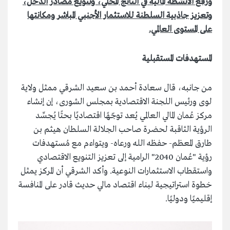
ورفع الأنشطة المالية في الناتج المحلي، وتنويع مصادر الدخل،
وتعزيز جاذبية السلطنة للاستثمار الأجنبي المباشر ومكانتها
على المستوى العالمي.
المستهدفات المستقبلية
من جانبه، قال سعادة أحمد بن سعيد الشرقي ممثل ولاية
لوى ورئيس اللجنة الاقتصادية بمجلس الشورى، إن إنشاء
مركز عُمان المالي العالمي يُعد توجّهًا اقتصاديًا بحتًا يُجسِّد
الرؤية الثاقبة لحضرة صاحب الجلالة السلطان هيثم بن
طارق المعظم- حفظه الله ورعاه- ويتواءم مع مُستهدفات
رؤية "عُمان 2040" الرامية إلى تعزيز التنويع الاقتصادي
واستقطاب الاستثمارات النوعية. وأكد الشرقي أن المركز يمثل
خطوة استراتيجية لبناء اقتصاد مالي حديث قادر على المنافسة
إقليميًا ودوليًا.