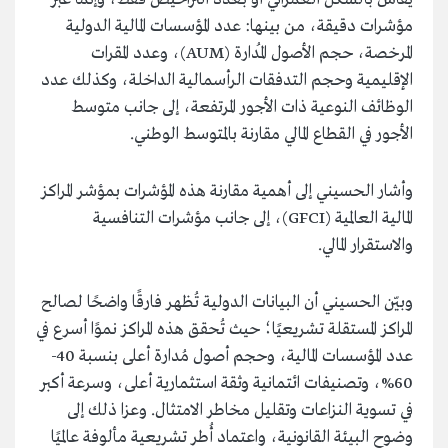
مؤشرات دقيقة، من بينها: عدد المؤسسات المالية الدولية
المرخصة، حجم الأصول المُدارة (AUM)، وعدد المقرات
الإقليمية وحجم التدفقات الرأسمالية الداخلة، وكذلك عدد
الوظائف النوعية ذات الأجور المرتفعة، إلى جانب متوسط
الأجور في القطاع المالي مقارنة بالمتوسط الوطني.
وأشار الحسيني إلى أهمية مقارنة هذه المؤشرات بمؤشر المراكز
المالية العالمية (GFCI)، إلى جانب مؤشرات التنافسية
والاستقرار المالي.
وبيّن الحسيني أن البيانات الدولية تُظهر فارقًا واضحًا لصالح
المراكز المستقلة تشريعيًا؛ حيث تُحقق هذه المراكز نموًا أسرع في
عدد المؤسسات المالية، وحجم أصول مُدارة أعلى بنسبة 40-
60%، وتصنيفات ائتمانية وثقة استثمارية أعلى، وسرعة أكبر
في تسوية النزاعات وتقليل مخاطر الامتثال. وعزا ذلك إلى
وضوح البيئة القانونية، واعتماد أُطر تشريعية مألوفة عالميًا