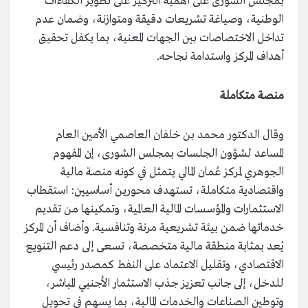
بمجلس الشورى على أهمية التركيز على تطوير الكفاءات
الوطنية، وصياغة تشريعات دقيقة ومتوازنة، وضمان عدم
تداخل الاختصاصات بين الجهات المعنية، بما يكفل تحقيق
أهداف المركز واستدامة نجاحه.
منصة متكاملة
وقال الدكتور محمد بن خلفان العاصمي الأمين العام
المساعد لشؤون الجلسات بمجلس الشورى، إن المفهوم
الجوهري لمركز عُمان المالي يتمثل في كونه منصة مالية
واقتصادية متكاملة، تستهدف محورين أساسيين: استقطاب
الاستثمارات والمؤسسات المالية العالمية، وتمكينها من تقديم
خدماتها ضمن بيئة تشريعية مرنة وتنافسية. وأضاف أن المركز
يُعد بمثابة منطقة مالية متخصصة، تسعى إلى دعم التنويع
الاقتصادي، وتقليل الاعتماد على النفط كمصدر رئيسي
للدخل، إلى جانب تعزيز جذب الاستثمار الأجنبي المباشر،
وتوطين الصناعات والخدمات المالية، بما يسهم في تحويل