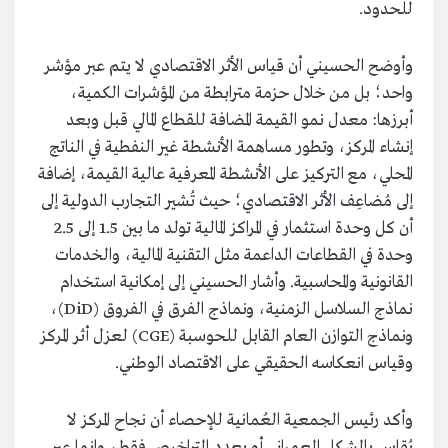
للحدود.
وأوضح الحسيني أن قياس الأثر الاقتصادي لا يتم عبر مؤشر
واحد؛ بل من خلال حزمة مترابطة من المؤشرات الكمية،
أبرزها: معدل نمو القيمة المضافة للقطاع المالي قبل وبعد
إنشاء المركز، وتطور مساهمة الأنشطة غير النفطية في الناتج
المحلي، مع التركيز على الأنشطة المعرفية عالية القيمة، إضافة
إلى مُضاعِف الأثر الاقتصادي؛ حيث تُشير التجارب الدولية إلى
أن كل وحدة استثمار في المراكز المالية تولد ما بين 1.5 إلى 2.5
وحدة في القطاعات الداعمة مثل التقنية المالية، والخدمات
القانونية والمحاسبية. وأشار الحسيني إلى إمكانية استخدام
نماذج السلاسل الزمنية، ونماذج الفرق في الفروق (DiD)،
ونماذج التوازن العام القابل للحوسبة (CGE) لعزل أثر المركز
وقياس انعكاسه الحقيقي على الاقتصاد الوطني.
وأكد رئيس الجمعية العُمانية للإحصاء أن نجاح المركز لا
يُقاس بالشكل العمراني أو بعدد التراخيص فقط، وإنما عبر