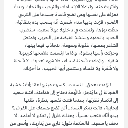
واقتربتْ منه، وتبادلا الابتسامات والترحيب والتحايا، وبدتْ
تعرّفه على نفسها وهي تضع قاعدة جسدها على الكرسي
الفخم، قرّبت يديها منه، شعرت أنّه يسحب يده بتلقائية،
مطّت بوزها، وتمتمت في داخلها: مهلاً سعيد، سنضرب
الحديد بالحديد وسنشدّ القبضة على الحرير، وتمتصّ
المشاعر بعضها، عُذوبة ونعومة، تتجاذب فيما بينها،
وحرّكت رأسها بنشوة، وإذا ما ارتسمت ملامحها كزيتونة
شقراء، وازدادت شُحنة مَلساء، فلا شيء بَعدها ، لا شُحنة
ولا شُقرة ولا مَلساء وستنسى أيها الحبيب، ما أحزنك.
تنهّدت بعمق.. ابتسمت.. كسرت عينيها عمّا رأتْ؛ خشية
العُجالة في ما يُنجز، فالمُهمة تحتاج إلى مُداهنة.. انتبهَ سعيد
إلى انكسار نظرتها، بعدما فتنت نفسها بنظرة، ظنّتها
إيجابية، قالت بمكر النساء.. ألن تضع جسدك على الفراش؟
يبدو أنّك مُتعب نفسياً، وعقلك غارقٌ في تفكير لا أعلمه.. لا
تخف يا سعيد.. فالحكمة تقول: داري من يُداريك، وأنسى من