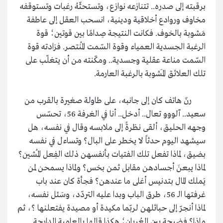
برقبته إلى صدره.. تتنازعه نوازع، وتستحثّهُ رغبات وتستوقفه
مخاوف وروادع أخلاقية ودينية، انسحب العقل إلى عاطفة
مَشوبة بالخوف. فكانت النتيجة صِدامًا بين قوتين؛ قوة
الرغبة الجسدية العمياء وقوة السّمت المُنتصر. فزادته قوة
السّمت مناعة عقلية وجسدية.. ومكّنته من أن يتغلّب على
تلك العلائق المَشوبة بالرغبة العارمة.
رنّ هاتف كان إلى جانبه، على طاولة صغيرة بالقرب من
سعيد.. آلووو تعال.. أدخل.. أنا في الغرفة 56، تحسّس
وجهه الحليق، ألقى نظرةً إلى ملابسه وقال في نفسه، هل
سيشهد اليوم حدثاً لا يخطر على البال؟ وتساءل في نفسه
بضيق، لماذا تفعل تلك الفتيات بأنفسهن ذلك الفِعل المُشين؟
لماذا يبعنَ أجسادهن مقابل ثمن بخس؟ ولماذا يسمحن لمن
يَملك المال بتدنيس أغلى ما عندهن؟ فجأة كان عند باب
غرفتها الـ 56، طرق الباب وبدا عليه التردّد، وسَئل نفسه،
لماذا أنجرّ إلى حبائلهن لربّما مكيدة أو مصيدة يفتعلنها ؟، ثم
ماذا؟ فضيحة بين العُربان؛ هكذا قالها بالعامية الدارجة..