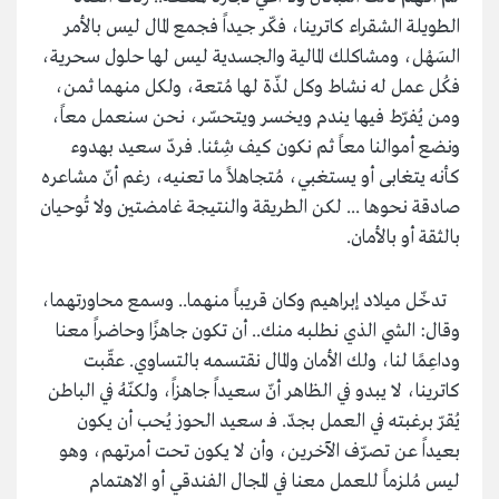
الطويلة الشقراء كاترينا، فكّر جيداً فجمع المال ليس بالأمر
السَهْل، ومشاكلك المالية والجسدية ليس لها حلول سحرية،
فكُل عمل له نشاط وكل لذّة لها مُتعة، ولكل منهما ثمن،
ومن يُفرّط فيها يندم ويخسر ويتحسّر، نحن سنعمل معاً،
ونضع أموالنا معاً ثم نكون كيف شِئنا. فردّ سعيد بهدوء
كأنه يتغابى أو يستغبي، مُتجاهلاً ما تعنيه، رغم أنّ مشاعره
صادقة نحوها ... لكن الطريقة والنتيجة غامضتين ولا تُوحيان
بالثقة أو بالأمان.
تدخّل ميلاد إبراهيم وكان قريباً منهما.. وسمع محاورتهما،
وقال: الشي الذي نطلبه منك.. أن تكون جاهزًا وحاضراً معنا
وداعِمًا لنا، ولك الأمان والمال نقتسمه بالتساوي. عقّبت
كاترينا، لا يبدو في الظاهر أنّ سعيداً جاهزاً، ولكنّهُ في الباطن
يُقرّ برغبته في العمل بجدّ. فـ سعيد الحوز يُحب أن يكون
بعيداً عن تصرّف الآخرين، وأن لا يكون تحت أمرتهم، وهو
ليس مُلزماً للعمل معنا في المجال الفندقي أو الاهتمام