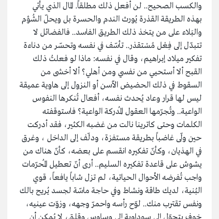
والكسب الصحيح.. لن أفعل ذلك مطلقاً. المال الذي يأتي
بهذه الطريقة القذرة يُورث الندم والحسرة بل ويحلّ الشُؤم
والبَلاء على من يتخذ ذلك الطريق الفاسد.. فالفضائل لا
تتبدّل إلى فِعْل مُسْتقذر.. تأسّف في نفسه وتحسّر من دناءة
تفكير ميلاد إبراهيم، وقال في نفسه: ماذا لو فعلتُ ذلك
القبح ألا أستحيي من نفسي ومن أهلي؟ ألا أخشى من
السقوط في ذلك الحضيض الآسن أو النزول إلى هاوية عميقة
ليس لها قرار وعاد يُحدث نفسه، أفعال تُنكرها النفوس
الواعية.. وتُجرّمها العقول المُدركة الواعية؟ فاستوقفته
الكلمات وحتى كاترينا نالت من غضبه الكثير، فقد أدركت
حين ولّى غاضباً بطريقة مستفزة، ودلّف إلى الداخل ، وغرق
في الهذيان، وكأنّ تفكيره انقسم على بعضه، كأنّ هناك من
يشوش على قاعدة تفكيره السليم.. أرى أنّ تعطيل المُحرّمات
واجب تُفرضه الأحوال الحياتية، لم تزل شاباً يافعاً، قوي
البُنية، لديك طاقة ونشاط وفي حاجة ماسّة لجسد يُريح بالك
ونفس تقترب منك.. لوّح رأسه واحمرّ وجهه، وزوّت عينيه،
خوف يتحوّل إلى سوداوية إلى وساوس وقلق، لا يُمكن أن