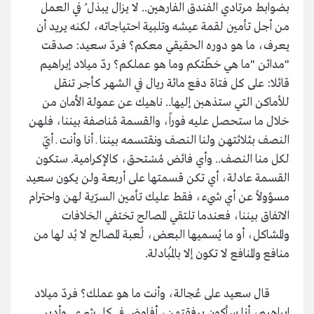
بضوابط مرتادي الفندق الفارهين.. لا يزال يبذل ُ في العمل
من أجل تأمين لقمة عيشه وتلبية احتياجاته، لكنه يريد أن
يعرف، ما هو دوره الحقيقي معكم؟ فردّ سعيد: صدقت
"مدائن "ما هي خطّتكم وما هو عملكم؟ ردّ ميلاد إبراهيم
قائلا: على كل فتاة دفع مائة ريال في الشهر كأجر تنقل
للأماكن التي ستذهبن إليها.. ناهيك عن عمولة الأمان من
خلال ما ستحصل عليه فوراً، والقسمة مُناصفة بيننا، فلهن
النصف بثلاثتهن ولنا النصف ونقتسمه بيننا ـ أنا وأنت ـ أيّ
لكل منا النصف.. وأي فائض مُسْتحق، كالإكرامية. ستكون
القسمة عادلة، أي تكن قسمتها على أربعة ولن يكون سعيد
مسؤولاً عن أي شيء، فقط عليك تأمين السرّية لهن واحترام
الاتفاق بيننا، فعندما تلتقي المصالح تختفي الخلافات
والمشاكل، أو ما يُسميها البعض، لُعبة المصالح لا بُد لها من
منافع والمنافع لا تكون إلا بالمُبادلة.
قال سعيد على عُجالة، وأنت ما هو عملك؟ فردّ ميلاد
إبراهيم، أنا سأكون برفقتهن، أفاوض في كل شيء.. وأدير