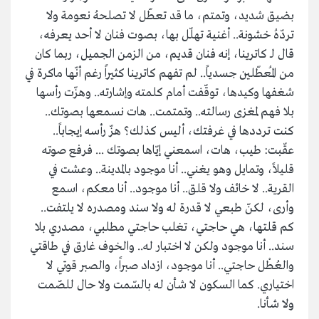
بضيق شديد، وتمتم، ما قد تعطّل لا تصلحهُ نعومة ولا
تردّهُ خشونة.. أغنية تهلّل بها، بصوت فنان لا أحد يعرفه،
قال لـ كاترينا، إنه فنان قديم، من الزمن الجميل، ربما كان
من المُعطّلين جسدياً.. لم تفهم كاترينا كثيراً رغم أنّها ماكرة في
شغفها وكيدها، توقّفت أمام كلمته وإشارته.. وهزّت رأسها
بلا فهم لمغزى رسالته.. وتمتمت.. هات نسمعها بصوتك..
كنت ترددها في غرفتك، أليس كذلك؟ هزّ رأسه إيجاباً..
عقّبت: طيب، هات، اسمعني إيّاها بصوتك ... فرفع صوته
قليلاً، وتمايل وهو يغني.. أنا موجود بالمدينة.. وعشت في
القرية.. لا خائف ولا قلق.. أنا موجود.. أنا معكم، اسمع
وأرى، لكنّ طبعي لا قدرة له ولا سند ومصدره لا يلتفت..
كم قلتها، هي حاجتي، تغلب حاجتي مطلبي، مصدري بلا
سند.. أنا موجود ولكن لا اختبار له.. والخوف غارق في طاقتي
والعُطْل حاجتي.. أنا موجود، ازداد صبراً، والصبر قوتي لا
اختياري. كما السكون لا شأن له بالسّمت ولا حال للصّمت
ولا شأنا.