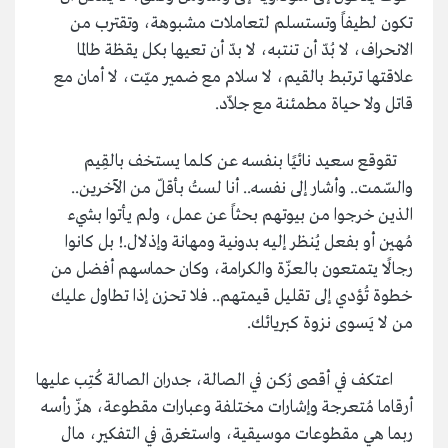
تكون لطيفاً وتستسلم لتعاملات مشبوهة، وتقترب من
الانحراف، لا بُدّ أن تنتبه، لا بدّ أن تعيها بكل يقظة طالما
علاقتها ترتبط بالقيم، لا سلام مع ضمير ميّت، لا أمان مع
قاتل ولا حياة مطمئنة مع جلاّد.
تقوقع سعيد نائيًا بنفسه عن كلما يستخف بالقِيم
والسّمت.. وأشار إلى نفسه.. أنا لستُ بأقلّ من الآخرين..
الذين خرجوا من بيوتهم بحثاً عن عمل، ولم يأتوا بشيء
مُهين أو بفعل يُنظر إليه بدونية ومهانة وإذلال.! بل كانوا
رجالًا يتمتعون بالعزّة والكرامة، وكان حماسهم أفضل من
خطوة تُؤدي إلى تقليل قيمتهم.. فلا تحزن إذا تطاول عليك
من لا يَسوى نزوة كبريائك.
اعتكف في أقصى رُكن في الصالة، جدران الصالة كُتِب عليها
أرقاما مُتعرجة وإشارات مختلفة وعبارات مقطوعة، هزّ رأسه
ربما هي مقطوعات موسيقية، واستغرق في التفكير، مال