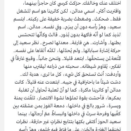
اختلف عنك وخالفك. حرّكتْ كرسي كان حاجزاً بينهما،
واقتربت أكثر.. اسمي مدائن، لكن كاترينا هو اسم للشغل
فقط.. ضحكتْ.. وضغطتْ بضربة خفيفة على ركبته.. ابتسم
سعيد، وهزّ رأسه دون أن يبزم.. وفي نفسه.. مدائن.. اسم
لذيذ كما لو أنّه فاكهة بدون بُذور.. قالتْ وكأنّها تتحسّس
بطنها.. وأشارت.. هيَ فارغة.. معدتها تصرخ.. نظر سعيد إلى
حركة إشارة سباباتها.. ولم يُحدّثها، لكنّه ألقاها على نفسه..
المُتعة لمن يستحقّها.. ابتعد قليلا.. وتنحىّ جانباً.. وقبع غارقاً في
تفكير، يُقاوم شيطانه.. سحبته من ذراعه ليقترب منها
وأردفت: أنتَ تستحق كل شيء، كل ما ترى، هدية لك..
دسّت شيئاً ما باحترافية في جيبه.. ابتعدت عنه قليلاً، كانت
مدائن أو كاترينا ماكرة، كما لو أنّ ثعلبة تُحاول أن تغلبهُ
بمكرها، فأحسّت بقوة تملؤها نشوة الانتصار، تلفّتت يمنة
ويسرة، سُرور بالغ في داخلها، دمعة الفوز بمن عشقته بين
كفّيها وفرحة سرتْ في داخلها وانبساطٌ عمّ أرجائها، بينما
سعيد الحوز أكتفى بكيّها بتتابع نظراتٍ غير حارقة، نظرات
تخنقها العَبْرة والحُزن على ما فرّط فيه حُلمه، وهزّ رأسه