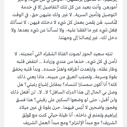
أمورهن. وأنت بعيد عن كل تلك التفاصيل إلا في خدمة
التوصيل وتأمين السرية.. لا غير. ولك عليهن حق، في الوقت
المُناسب. هُن يَقمن بعمل كل شيء لا دخلك فيهن، لا نسألكَ
فِعْل شيء غير ما اتفقنا عليه، ولا تسألنا عن شيء بعدها. ولا
دخل لك، غير إيصالنا إلى وجهتنا.
تنبّه سعيد الحوز لصوت الفتاة الشقراء التي أعجبته، لا
تأمن في كل شيء.. خذها من عندي وزيادة ... انتفض قلبه
وطار عقله، وارتعدت أطرافه واهتزّ جسده.. وبدأ قلبه يخفق
بقوة وسرعة.. وتصبّب العرق من جبينه.. ماذا يعني ذلك
كله؟ أنا أكون سمسارا للنساء؟ بمقابل إشباع رغبتي؟ هل
وصل بي الحال إلى هذا الدرك السافل؟ لا.. لا.. لن أفعل ذلك
ولن أقبل، حتى لو وضعوا السكين على رقبتي؟ هذا فسق
وفجور واضحين لا لُبْس فيهما.. حرنَ بقوة في عين ميلاد
إبراهيم وتمتم في داخله، أنا طيلة حياتي كنت مع الموثِق
الشريف؟ مع مبدأ الإلتزام؟ ومع مبدأ العمل الشريف