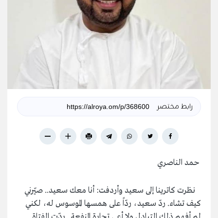
رابط مختصر
حمد الناصري
نظرت كاترينا إلى سعيد وأردفت: أنا معك سعيد.. صيّرني
كيف تشاء. ردّ سعيد، ردّاً على همسها الموسوس له، لكني
لم أفهم ذلك التبادل ولا أعي تجارة المنفعة.. ردّت الفتاة