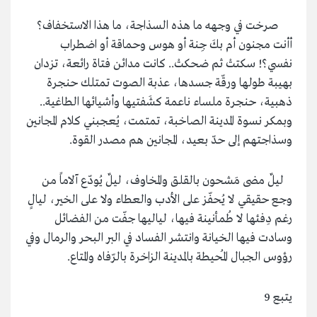
صرخت في وجهه ما هذه السذاجة، ما هذا الاستخفاف؟
أأنت مجنون أم بكَ جِنة أو هوس وحماقة أو اضطراب
نفسي؟! سكتتْ ثم ضحكتْ.. كانت مدائن فتاة رائعة، تزدان
بهيبة طولها ورقّة جسدها، عذبة الصوت تمتلك حنجرة
ذهبية، حنجرة ملساء ناعمة كشَفتيها وأشيائها الطاغية..
وبمكر نسوة المدينة الصاخبة، تمتمت، يُعجبني كلام المجانين
وسذاجتهم إلى حدّ بعيد، المجانين هم مصدر القوة.
ليلٌ مضى مَشحون بالقلق والمخاوف، ليلٌ يُودّع آلاماً من
وجع حقيقي لا يُحفّز على الأدب والعطاء ولا على الخير، ليالٍ
رغم دِفئها لا طُمأنينة فيها، لياليها جفّت من الفضائل
وسادت فيها الخيانة وانتشر الفساد في البر البحر والرمال وفي
رؤوس الجبال المُحيطة بالمدينة الزاخرة بالرّفاه والمتاع.
يتبع 9