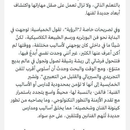
بالتعلم الذاتي، ولا تزال تعمل على صقل مهاراتها واكتشاف
أبعاد جديدة لفنها.
وفي تصريحات خاصة لـ"الرؤية"، تقول الخمياسية: توجهت في
البداية نحو فن البورتريه ورسم الطبيعة الكلاسيكية، لكنَّ
شيئًا ما في داخلي كان يوجهني لأساليب مختلفة، ووقتها لم
أكن أعرف عنها الكثير، غير أنني وجدت نفسي أُبدعُ فيها،
فتتحول فرشاتي إلى ريشة رشيقة تصول وتجول في عالم بديع
متنوّع، ومع الوقت والبحث وجدتُ أن أسلوبي أقرب للفن
التجريدي والسيريالي والقليل من التعبيري". وتشير
الخمايسية إلى أنها لا تؤمن بمحدودية المدارس أو الأساليب
الفنية؛ فالفن- بالنسبة لها- محيطٌ واسع يتجدد باستمرار
مع تقدم الأزمنة والتطور التكنولوجي، وما يصاحبه من تطور
كينونة الفنان وشخصيته؛ مما يخلق أساليب ومدارس
جديدة تُلهم الفنانين والمتلقين، على حدٍ سواء.