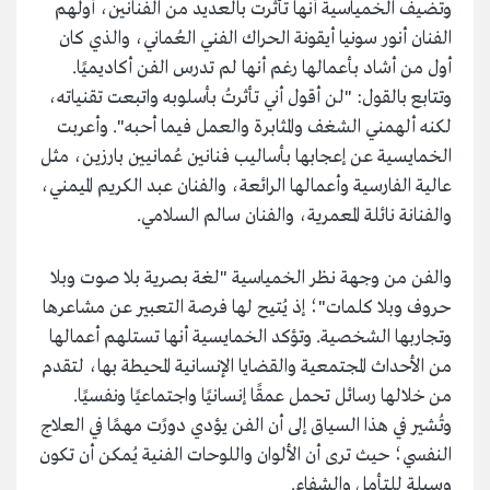
وتضيف الخمياسية أنها تأثرت بالعديد من الفنانين، أولهم
الفنان أنور سونيا أيقونة الحراك الفني العُماني، والذي كان
أول من أشاد بأعمالها رغم أنها لم تدرس الفن أكاديميًا.
وتتابع بالقول: "لن أقول أني تأثرتُ بأسلوبه واتبعت تقنياته،
لكنه ألهمني الشغف والمثابرة والعمل فيما أحبه". وأعربت
الخمايسية عن إعجابها بأساليب فنانين عُمانيين بارزين، مثل
عالية الفارسية وأعمالها الرائعة، والفنان عبد الكريم الميمني،
والفنانة نائلة المعمرية، والفنان سالم السلامي.
والفن من وجهة نظر الخمياسية "لغة بصرية بلا صوت وبلا
حروف وبلا كلمات"؛ إذ يُتيح لها فرصة التعبير عن مشاعرها
وتجاربها الشخصية. وتؤكد الخمايسية أنها تستلهم أعمالها
من الأحداث المجتمعية والقضايا الإنسانية المحيطة بها، لتقدم
من خلالها رسائل تحمل عمقًا إنسانيًا واجتماعيًا ونفسيًا.
وتُشير في هذا السياق إلى أن الفن يؤدي دورًت مهمًا في العلاج
النفسي؛ حيث ترى أن الألوان واللوحات الفنية يُمكن أن تكون
وسيلة للتأمل والشفاء.