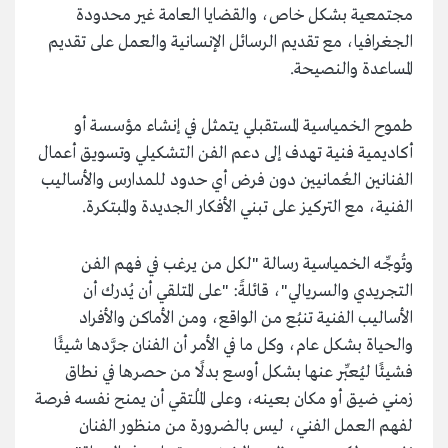
مجتمعية بشكل خاص، والقضايا العامة غير محدودة
الجغرافيا، مع تقديم الرسائل الإنسانية والعمل على تقديم
المساعدة والنصيحة.
طموح الخمياسية المستقبلي يتمثل في إنشاء مؤسسة أو
أكاديمية فنية تهدف إلى دعم الفن التشكيلي وتسويق أعمال
الفنانين العُمانيين دون فرض أي حدود للمدارس والأساليب
الفنية، مع التركيز على تبني الأفكار الجديدة والمبتكرة.
وتُوجِّه الخمياسية رسالة "لكل من يرغب في فهم الفن
التجريدي والسريالي"، قائلةً: "على المتلقي أن يُدرك أن
الأساليب الفنية تنبُع من الواقع، ومن الأماكن والأفراد
والحياة بشكل عام، وكل ما في الأمر أن الفنان جرَّدها شيئًا
فشيئًا ليُعبِّر عنها بشكل أوسع بدلًا من حصرها في نطاق
زمني ضيق أو مكان بعينه، وعلى المُلتقي أن يمنح نفسه فرصة
لفهم العمل الفني، ليس بالضرورة من منظور الفنان