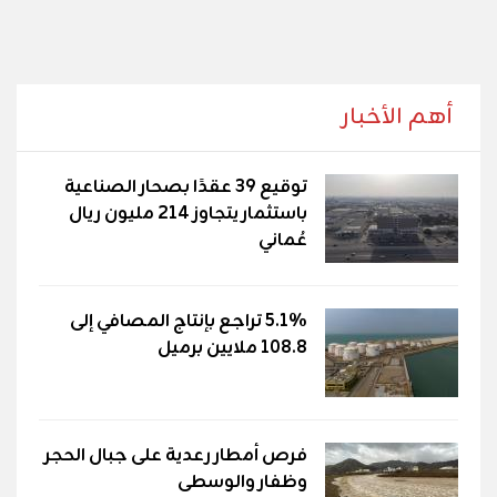
أهم الأخبار
توقيع 39 عقدًا بصحار الصناعية
باستثمار يتجاوز 214 مليون ريال
عُماني
5.1% تراجع بإنتاج المصافي إلى
108.8 ملايين برميل
فرص أمطار رعدية على جبال الحجر
وظفار والوسطى