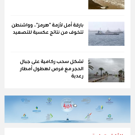
بارقة أمل لأزمة "هرمز".. وواشنطن
تتخوف من نتائج عكسية للتصعيد
تشكل سحب ركامية على جبال
الحجر مع فرص لهطول أمطار
رعدية