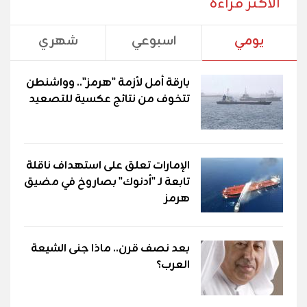
الأكثر قراءة
يومي
اسبوعي
شهري
بارقة أمل لأزمة "هرمز".. وواشنطن
تتخوف من نتائج عكسية للتصعيد
الإمارات تعلق على استهداف ناقلة
تابعة لـ "أدنوك" بصاروخ في مضيق
هرمز
بعد نصف قرن.. ماذا جنى الشيعة
العرب؟