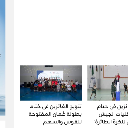
ائزين في ختام
تتويج الفائزين في ختام
قليات الجيش
بطولة عُمان المفتوحة
للكرة الطائرة"
للقوس والسهم