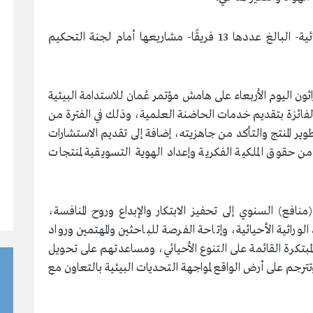
واستعرضت جميع الفرق المشاركة في المرحلة النهائية- البالغ عددها 13 فريقًا- مشاريعها أمام لجنة التحكيم
راثون اليوم الأربعاء على هامش مؤتمر عُمان للاستدامة البيئية
فائزة بتقديم خدمات الحاضنة العلمية، وذلك في الفترة من
وم الفرق خلالها بتطوير المنتج والتأكد من جاهزيته، إضافة إلى تقديم الاستشارات
ن حقوق الملكية الفكرية وإعداد الهوية التسويقية لمنتجات
نافع) السنوي إلى تحفيز الابتكار والإبداع وروح المنافسة،
الوراثية الأحيائية، وإتاحة الفرصة للباحثين والمهتمين ورواد
لمبتكرة القائمة على التنوع الأحيائي، ومساعدتهم على تحويل
تترجم على أرض الواقع لمواجهة التحديات البيئية بالتعاون مع