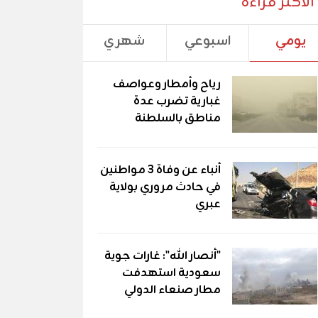
الأكثر قراءة
يومي
اسبوعي
شهري
رياح وأمطار وعواصف
غبارية تضرب عدة
مناطق بالسلطنة
أنباء عن وفاة 3 مواطنين
في حادث مروري بولاية
عبري
"أنصار الله": غارات جوية
سعودية استهدفت
مطار صنعاء الدولي