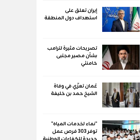
إيران تعلق على
استهداف دول المنطقة
تصريحات مثيرة لترامب
بشأن مصير مجتبى
خامنئي
عُمان تعزّي في وفاة
الشيخ حمد بن خليفة
"نماء لخدمات المياه"
توفر 303 فرص عمل
جديدة للكفاءات الوطنية