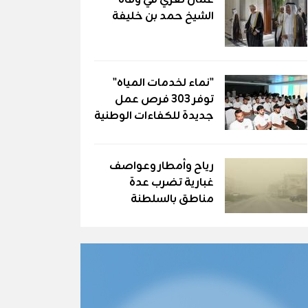
عُمان تعزّي في وفاة
الشيخ حمد بن خليفة
"نماء لخدمات المياه"
توفر 303 فرص عمل
جديدة للكفاءات الوطنية
رياح وأمطار وعواصف
غبارية تضرب عدة
مناطق بالسلطنة