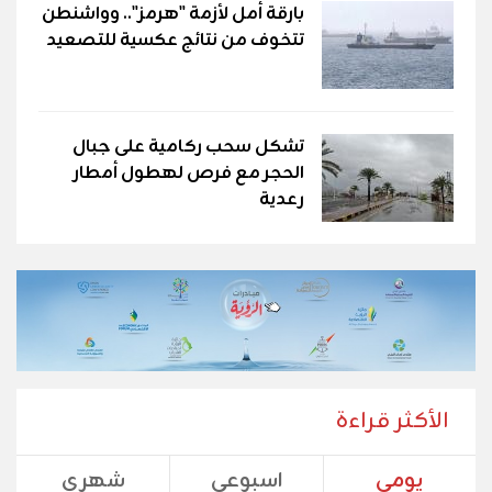
بارقة أمل لأزمة "هرمز".. وواشنطن
تتخوف من نتائج عكسية للتصعيد
تشكل سحب ركامية على جبال
الحجر مع فرص لهطول أمطار
رعدية
الأكثر قراءة
يومي
اسبوعي
شهري