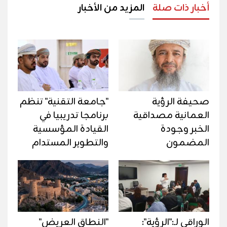
أخبار ذات صلة
المزيد من الأخبار
صحيفة الرؤية
"جامعة التقنية" تنظم
العمانية مصداقية
برنامجا تدريبيا في
الخبر وجودة
القيادة المؤسسية
المضمون
والتطوير المستدام
الوراقي لـ:"الرؤية":
"النطاق العريض"