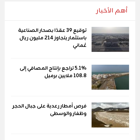
أهم الأخبار
توقيع 39 عقدًا بصحار الصناعية
باستثمار يتجاوز 214 مليون ريال
عُماني
5.1% تراجع بإنتاج المصافي إلى
108.8 ملايين برميل
فرص أمطار رعدية على جبال الحجر
وظفار والوسطى