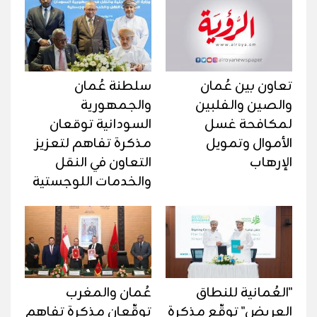
تعاون بين عُمان
سلطنة عُمان
والصين والفلبين
والجمهورية
لمكافحة غسل
السودانية توقعان
الأموال وتمويل
مذكرة تفاهم لتعزيز
الإرهاب
التعاون في النقل
والخدمات اللوجستية
"العُمانية للنطاق
عُمان والمغرب
العريض" توقّع مذكرة
توقّعان مذكرة تفاهم