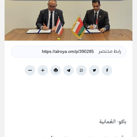
رابط مختصر
باكو- العُمانية