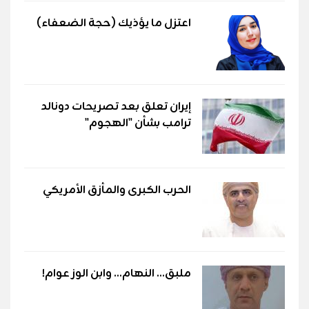
اعتزل ما يؤذيك (حجة الضعفاء)
إيران تعلق بعد تصريحات دونالد
ترامب بشأن "الهجوم"
الحرب الكبرى والمأزق الأمريكي
ملبق... النهام... وابن الوز عوام!