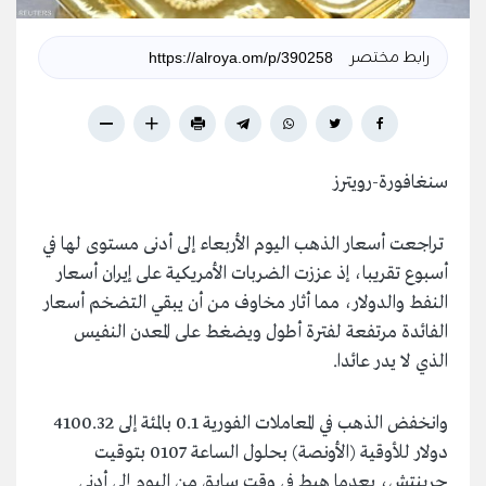
رابط مختصر
سنغافورة-رويترز
تراجعت أسعار الذهب اليوم الأربعاء إلى أدنى مستوى لها في
أسبوع تقريبا، إذ عززت الضربات الأمريكية على إيران أسعار
النفط والدولار، مما أثار مخاوف من أن يبقي التضخم أسعار
الفائدة مرتفعة لفترة أطول ويضغط على المعدن النفيس
الذي لا يدر عائدا.
وانخفض الذهب في المعاملات الفورية 0.1 بالمئة إلى 4100.32
دولار للأوقية (الأونصة) بحلول الساعة 0107 بتوقيت
جرينتش، بعدما هبط في وقت سابق من اليوم إلى أدنى