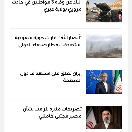
أنباء عن وفاة 3 مواطنين في حادث
مروري بولاية عبري
"أنصار الله": غارات جوية سعودية
استهدفت مطار صنعاء الدولي
إيران تعلق على استهداف دول
المنطقة
تصريحات مثيرة لترامب بشأن
مصير مجتبى خامنئي