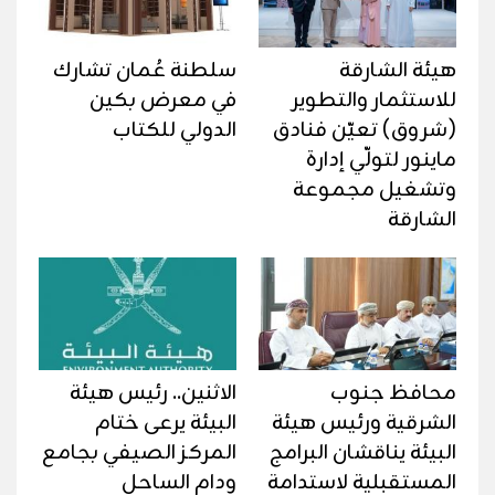
هيئة الشارقة
سلطنة عُمان تشارك
للاستثمار والتطوير
في معرض بكين
(شروق) تعيّن فنادق
الدولي للكتاب
ماينور لتولّي إدارة
وتشغيل مجموعة
الشارقة
محافظ جنوب
الاثنين.. رئيس هيئة
الشرقية ورئيس هيئة
البيئة يرعى ختام
البيئة يناقشان البرامج
المركز الصيفي بجامع
المستقبلية لاستدامة
ودام الساحل