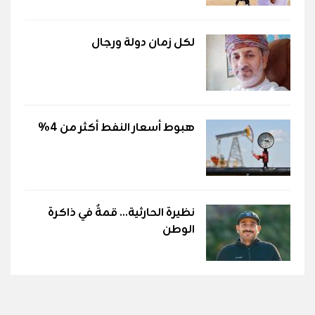
لكل زمان دولة ورجال
هبوط أسعار النفط أكثر من 4%
نظيرة الحارثية... قمةٌ في ذاكرة
الوطن