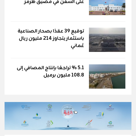
على السفن في مضيق هرمز
توقيع 39 عقدًا بصحار الصناعية
باستثمار يتجاوز 214 مليون ريال
عُماني
5.1 % تراجعًا بإنتاج المصافي إلى
108.8 مليون برميل