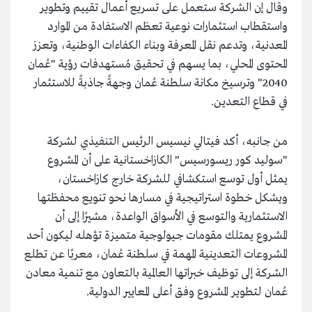
وقال إن الشركة ستعمل على تسريع أعمال تقييم وتطوير
واستقطاب استثمارات نوعية تعظم الاستفادة من الموارد
المعدنية، وتدعم نقل المعرفة وبناء الكفاءات الوطنية، وتعزز
المحتوى المحلي، بما يسهم في تحقيق مُستهدفات رؤية "عُمان
2040" وترسيخ مكانة سلطنة عُمان وجهةً جاذبةً للاستثمار
في قطاع التعدين.
من جانبه، أكد فيتالي نيسيس الرئيس التنفيذي لشركة
"سوليد كور ريسورسيس" الكازاخستانية على أن المشروع
يمثل أول توسع استكشافي للشركة خارج كازاخستان،
ويشكل خطوة استراتيجية في مسارها نحو تنويع محفظتها
الاستثمارية والتوسع في الأسواق الواعدة، مشيرًا إلى أن
المشروع يمتلك مقومات جيولوجية متميزة تؤهله ليكون أحد
المشروعات التعدينية المهمة في سلطنة عُمان، معربًا عن تطلع
الشركة إلى توظيف خبراتها العالمية بالتعاون مع تنمية معادن
عُمان لتطوير المشروع وفق أعلى المعايير الدولية.