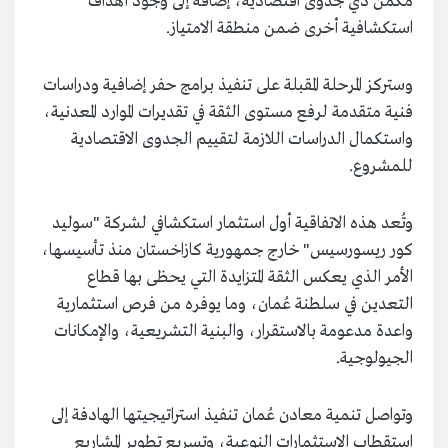
مكمن ذي جدوى اقتصادية، إضافة إلى وجود أهداف
استكشافية أخرى ضمن منطقة الامتياز.
وستركز المرحلة المقبلة على تنفيذ برامج حفر إضافية ودراسات
فنية متقدمة لرفع مستوى الثقة في تقديرات الموارد المعدنية،
واستكمال الدراسات اللازمة لتقييم الجدوى الاقتصادية
للمشروع.
وتُعد هذه الاتفاقية أول استثمار استكشافي لشركة "سوليد
كور ريسورسيس" خارج جمهورية كازاخستان منذ تأسيسها،
الأمر الذي يعكس الثقة المتزايدة التي يحظى بها قطاع
التعدين في سلطنة عُمان، وما يوفره من فرص استثمارية
واعدة مدعومة بالاستقرار، والبنية التشريعية، والإمكانات
الجيولوجية.
وتواصل تنمية معادن عُمان تنفيذ استراتيجيتها الهادفة إلى
استقطاب الاستثمارات النوعية، وتسريع تطوير المشاريع