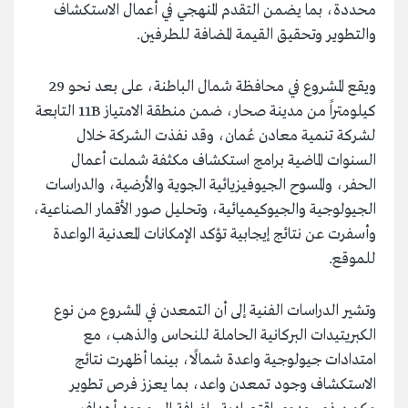
محددة، بما يضمن التقدم المنهجي في أعمال الاستكشاف
والتطوير وتحقيق القيمة المضافة للطرفين.
ويقع المشروع في محافظة شمال الباطنة، على بعد نحو 29
كيلومتراً من مدينة صحار، ضمن منطقة الامتياز 11B التابعة
لشركة تنمية معادن عُمان، وقد نفذت الشركة خلال
السنوات الماضية برامج استكشاف مكثفة شملت أعمال
الحفر، والمسوح الجيوفيزيائية الجوية والأرضية، والدراسات
الجيولوجية والجيوكيميائية، وتحليل صور الأقمار الصناعية،
وأسفرت عن نتائج إيجابية تؤكد الإمكانات المعدنية الواعدة
للموقع.
وتشير الدراسات الفنية إلى أن التمعدن في المشروع من نوع
الكبريتيدات البركانية الحاملة للنحاس والذهب، مع
امتدادات جيولوجية واعدة شمالًا، بينما أظهرت نتائج
الاستكشاف وجود تمعدن واعد، بما يعزز فرص تطوير