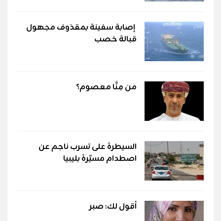
إصابة سفينة بمقذوف مجهول
قبالة خصب
من مِنَّا معصوم؟
السيطرة على تسرب ناجم عن
اصطدام مسيّرة بليبيا
أقول لك: صبر