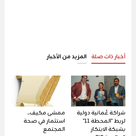
أخبار ذات صلة
المزيد من الأخبار
شراكة عُمانية دولية
ممشى مكيف..
لربط "المحطة 11"
استثمار في صحة
بشبكة الابتكار
المجتمع