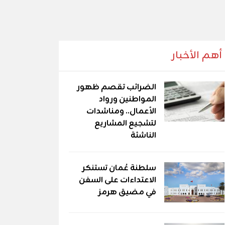
أهم الأخبار
الضرائب تقصم ظهور
المواطنين ورواد
الأعمال.. ومناشدات
لتشجيع المشاريع
الناشئة
سلطنة عُمان تستنكر
الاعتداءات على السفن
في مضيق هرمز