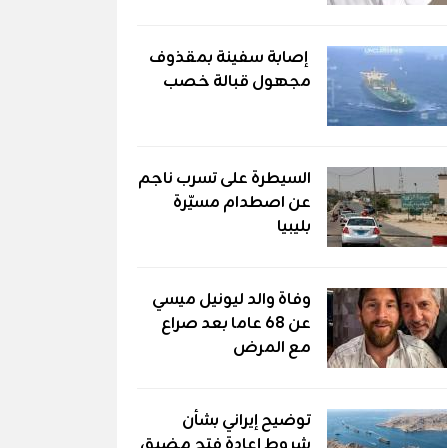
إصابة سفينة بمقذوف
مجهول قبالة خصب
السيطرة على تسرب ناجم
عن اصطدام مسيّرة
بليبيا
وفاة والد ليونيل ميسي
عن 68 عاما بعد صراع
مع المرض
توضيح إيراني بشأن
شروط إعادة فتح مضيق