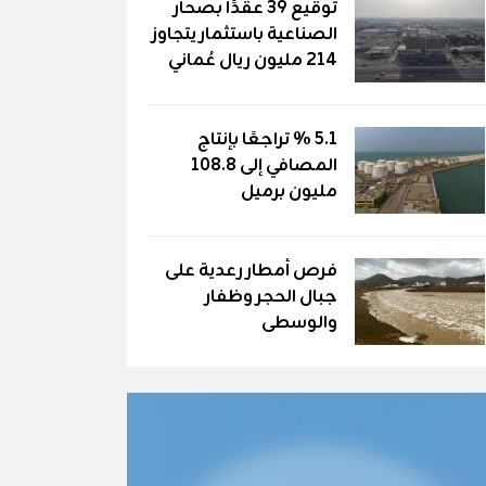
توقيع 39 عقدًا بصحار
الصناعية باستثمار يتجاوز
214 مليون ريال عُماني
5.1 % تراجعًا بإنتاج
المصافي إلى 108.8
مليون برميل
فرص أمطار رعدية على
جبال الحجر وظفار
والوسطى