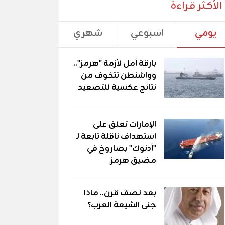
الأكثر قراءة
يومي
اسبوعي
شهري
بارقة أمل لأزمة "هرمز"..
وواشنطن تتخوف من
نتائج عكسية للتصعيد
الإمارات تعلق على
استهداف ناقلة تابعة لـ
"أدنوك" بصاروخ في
مضيق هرمز
بعد نصف قرن.. ماذا
جنى الشيعة العرب؟