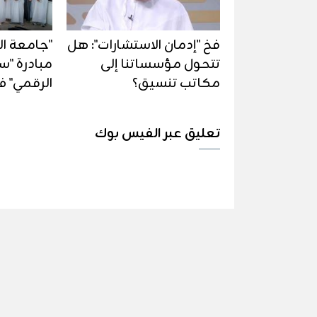
فخ "إدمان الاستشارات": هل
"جامعة ال
تتحول مؤسساتنا إلى
مبادرة "س
مكاتب تنسيق؟
الرقمي" في
تعليق عبر الفيس بوك