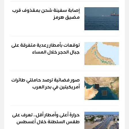
إصابة سفينة شحن بمقذوف قرب
مضيق هرمز
توقعات بأمطار رعدية متفرقة على
جبال الحجر خلال المساء
صور فضائية ترصد حاملتي طائرات
أمريكيتين في بحر العرب
حرارة أعلى وأمطار أقل.. تعرف على
طقس السلطنة خلال أغسطس