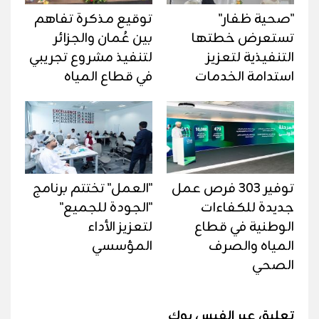
"صحية ظفار"
توقيع مذكرة تفاهم
تستعرض خطتها
بين عُمان والجزائر
التنفيذية لتعزيز
لتنفيذ مشروع تجريبي
استدامة الخدمات
في قطاع المياه
توفير 303 فرص عمل
"العمل" تختتم برنامج
جديدة للكفاءات
"الجودة للجميع"
الوطنية في قطاع
لتعزيز الأداء
المياه والصرف
المؤسسي
الصحي
تعليق عبر الفيس بوك