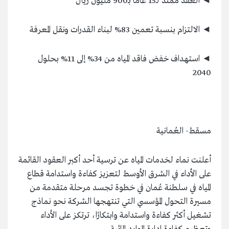
◄ العقد ممتد لـ15 عاما بـ900 مليون ريال
◄ الالتزام بنسبة تعمين 83% لبناء القدرات ونقل المعرفة
◄ استهداف خفض فاقد المياه من 34% إلى 11% بحلول
2040
مسقط- العُمانية
أعلنت نماء لخدمات المياه عن ترسية أحد أكبر العقود القائمة
على الأداء في الشرق الأوسط لتعزيز كفاءة واستدامة قطاع
المياه في سلطنة عُمان في خطوة تجسد مرحلة متقدمة من
مسيرة التحول المؤسسي التي تنتهجها الشركة نحو نماذج
تشغيل أكثر كفاءة واستدامة وابتكارًا، ترتكز على الأداء