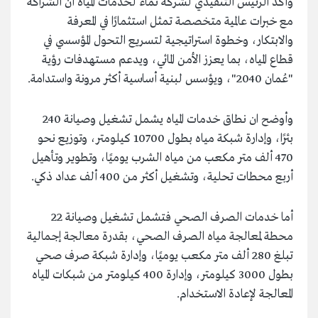
وأكد الرئيس التنفيذي لشركة نماء لخدمات المياه أن الشراكة
مع خبرات عالمية متخصصة تمثل استثمارًا في المعرفة
والابتكار، وخطوة استراتيجية لتسريع التحول المؤسسي في
قطاع المياه، بما يعزز الأمن المائي، ويدعم مستهدفات رؤية
"عُمان 2040"، ويؤسس لبنية أساسية أكثر مرونة واستدامة.
وأوضح ان نطاق خدمات المياه يشمل تشغيل وصيانة 240
بئرًا، وإدارة شبكة مياه بطول 10700 كيلومتر، وتوزيع نحو
470 ألف متر مكعب من مياه الشرب يوميًا، وتطوير وتأهيل
أربع محطات تحلية، وتشغيل أكثر من 400 ألف عداد ذكي.
أما خدمات الصرف الصحي فتشمل تشغيل وصيانة 22
محطة لمعالجة مياه الصرف الصحي، بقدرة معالجة إجمالية
تبلغ 280 ألف متر مكعب يوميًا، وإدارة شبكة صرف صحي
بطول 3000 كيلومتر، وإدارة 400 كيلومتر من شبكات المياه
المعالجة لإعادة الاستخدام.