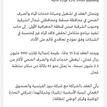
وتعظيم كفاءة إدارة الموارد المائية.
ويتمثل العقد في تشغيل وصيانة خدمات المياه والصرف
الصحي في محافظة مسقط ومحافظتي شمال الشرقية
وجنوب الشرقية ضمن المنطقة الجغرافية الأولى، إلى جانب
تنفيذ برنامج متكامل لخفض فاقد المياه غير المحتسبة في
الشبكات وفق نموذج تعاقدي قائم على الأداء.
ويمتد العقد لمدة 15 عامًا، بقيمة إجمالية تقارب 900 مليون
ريال عُماني، ليغطي خدمات المياه والصرف الصحي لأكثر من
2.3 مليون نسمة، ما يمثل نحو 43 بالمائة من سكان سلطنة
عُمان.
يأتي العقد بالشراكة مع شركة سوز الفرنسية والصندوق
العُماني للبنية الأساسية (ركيزة) وشركائهما (شركتي التجارة
الوطنية والمركز الوطني للطاقة).