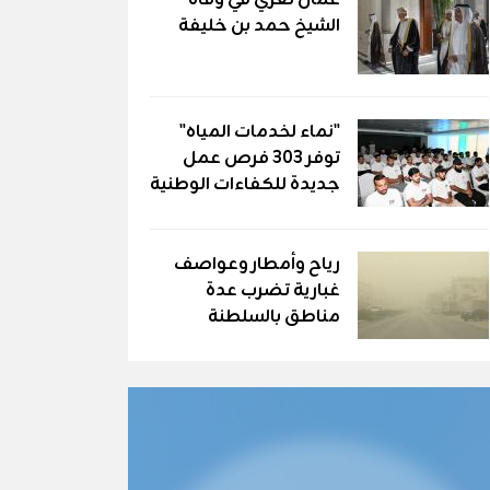
عُمان تعزّي في وفاة
الشيخ حمد بن خليفة
"نماء لخدمات المياه"
توفر 303 فرص عمل
جديدة للكفاءات الوطنية
رياح وأمطار وعواصف
غبارية تضرب عدة
مناطق بالسلطنة