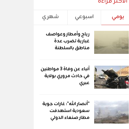
الأكثر قراءة
يومي
اسبوعي
شهري
رياح وأمطار وعواصف
غبارية تضرب عدة
مناطق بالسلطنة
أنباء عن وفاة 3 مواطنين
في حادث مروري بولاية
عبري
"أنصار الله": غارات جوية
سعودية استهدفت
مطار صنعاء الدولي