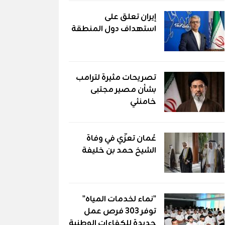
إيران تعلق على
استهداف دول المنطقة
تصريحات مثيرة لترامب
بشأن مصير مجتبى
خامنئي
عُمان تعزّي في وفاة
الشيخ حمد بن خليفة
"نماء لخدمات المياه"
توفر 303 فرص عمل
جديدة للكفاءات الوطنية