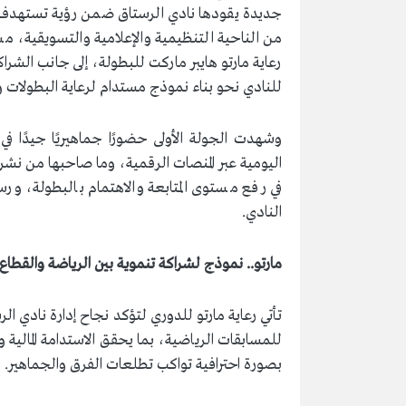
جديدة يقودها نادي الرستاق ضمن رؤية تستهدف تطو
من الناحية التنظيمية والإعلامية والتسويقية، م
رعاية مارتو هايبر ماركت للبطولة، إلى جانب الشرا
للنادي نحو بناء نموذج مستدام لرعاية البطولات وا
وشهدت الجولة الأولى حضورًا جماهيريًا جيدًا ف
اليومية عبر المنصات الرقمية، وما صاحبها من نشر ا
في رفع مستوى المتابعة والاهتمام بالبطولة، ورس
النادي.
مارتو.. نموذج لشراكة تنموية بين الرياضة والقطا
تأتي رعاية مارتو للدوري لتؤكد نجاح إدارة نادي ا
للمسابقات الرياضية، بما يحقق الاستدامة المالية 
بصورة احترافية تواكب تطلعات الفرق والجماهير.