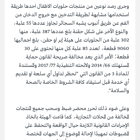
وجرى رصد نوعين من منتجات حلويات الاطفال احدها طريقة
استخدامها مشابهة لطريقة التدخين مع خروج الدخان من
الفم عن طريق أنبوب يشبه السجائر تجاوز عددها 55 علبة،
والنوع الآخر على شكل حقنة بلغ عددها 387 علبة، منها
302 علبة من الحلويات على هيئة إبر او حقن، بلغ اجماليها
9060 قطعة، لعدد 85 علبة كل منها تحتوى على 30
قطعة؛ الأمر الذي يعد مخالفة صريحة لقانون حماية
المستهلك 66/ 2014 ولائحته التنفيذية 77/ 2017 والمستندة
للمادة 3 من القانون التي "تحظر تداول أي سلعة او تقديم
أي خدمة قبل استيفاء كافة الشروط الخاصة بالصحة
والسلامة".
وعلى ضوء ذلك تحرر محضر ضبط وسحب جميع المنتجات
المخالفة من المحلات التجارية، كما قامت الهيئة باتخاذ
الإجراءات القانونية اللازمة حيال الواقعة والتحفظ على
المضبوطات تمهيدًا لإحالة الموضوع إلى الجهات المختصة