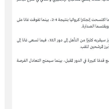
وحقق المنتخبان بداية مثالية في الجولة الأولى، بعدما اكتسحت إنجلترا كرواتيا بنتيجة 4-2، بينما تفوقت غانا على
يقتسما الصدارة.
ويدرك المنتخب الإنجليزي بقيادة هاري كين أن الفوز سيقربه كثيرًا من التأهل إلى دور الـ32، فيما تسعى غانا إلى
رز المرشحين للقب.
دمًا كبيرة في الدور المقبل، بينما سيمنح التعادل الفرصة