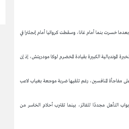
، بعدما خسرت بنما أمام غانا، وسقطت كرواتيا أمام إنجلترا في
رة المونديالية الكبيرة بقيادة المخضرم لوكا مودريتش، إذ إن
ا على مفاجأة المنافسين، رغم تلقيها ضربة موجعة بغياب لاعب
بواب التأهل مجددًا للفائز، بينما تقترب أحلام الخاسر من