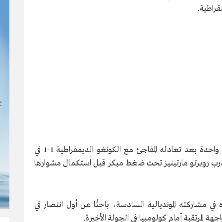
قراطية.
يدخل المنتخب البرتغالي المواجهة وهو يملك نقطة واحدة بعد تعادله المفاجئ مع الكونغو الديمقراطية 1-1 في
مدرب روبرتو مارتينيز تحت ضغط مبكر قبل استكمال مشوارها
ي مشاركته المونديالية السادسة، باحثًا عن أول انتصار في
هة المرتقبة أمام كولومبيا في الجولة الأخيرة.