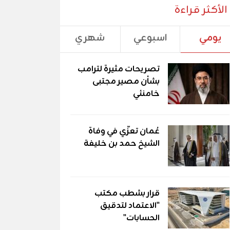
الأكثر قراءة
يومي
اسبوعي
شهري
تصريحات مثيرة لترامب
بشأن مصير مجتبى
خامنئي
عُمان تعزّي في وفاة
الشيخ حمد بن خليفة
قرار بشطب مكتب
"الاعتماد لتدقيق
الحسابات"