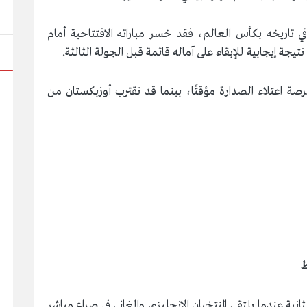
ي تاريخه بكأس العالم، فقد خسر مباراته الافتتاحية أمام
صة اعتلاء الصدارة مؤقتًا، بينما قد تقترب أوزبكستان من
انية عندما يلتقي المنتخبان الإنجليزي والغاني في صراع مباشر