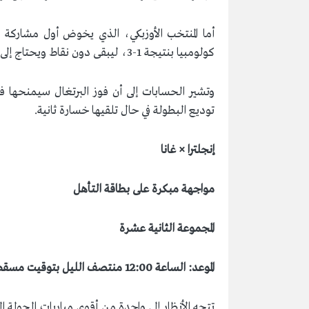
أما المنتخب الأوزبكي، الذي يخوض أول مشاركة ف
كولومبيا بنتيجة 1-3، ليبقى دون نقاط ويحتاج إلى نتيجة إيجابية للإبقاء على آماله قائمة قبل الجولة الثالثة.
وتشير الحسابات إلى أن فوز البرتغال سيمنحها فر
توديع البطولة في حال تلقيها خسارة ثانية.
إنجلترا × غانا
مواجهة مبكرة على بطاقة التأهل
المجموعة الثانية عشرة
الموعد: الساعة 12:00 منتصف الليل بتوقيت مسقط
تتجه الأنظار إلى واحدة من أقوى مباريات الجولة الث