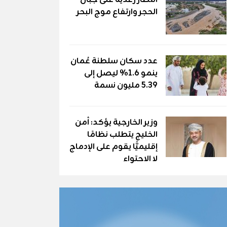
أمطار رعدية على جبال
الحجر وارتفاع موج البحر
عدد سكان سلطنة عُمان
ينمو 1.6% ليصل إلى
5.39 مليون نسمة
وزير الخارجية يؤكد: أمن
الخليج يتطلب نظامًا
إقليميًّا يقوم على الإدماج
لا الاحتواء