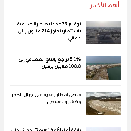
أهم الأخبار
توقيع 39 عقدًا بصحار الصناعية
باستثمار يتجاوز 214 مليون ريال
عُماني
5.1% تراجع بإنتاج المصافي إلى
108.8 ملايين برميل
فرص أمطار رعدية على جبال الحجر
وظفار والوسطى
بارقة أمل لأزمة "هرمز".. وواشنطن