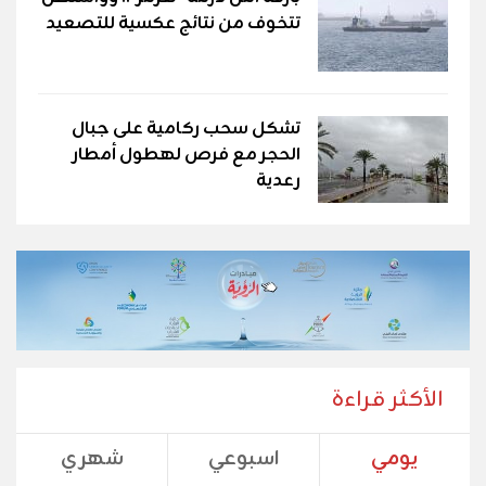
تتخوف من نتائج عكسية للتصعيد
تشكل سحب ركامية على جبال
الحجر مع فرص لهطول أمطار
رعدية
الأكثر قراءة
يومي
اسبوعي
شهري