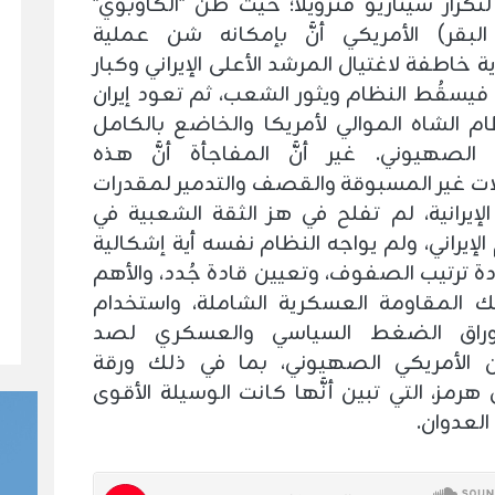
تكرار سيناريو فنزويلا؛ حيث ظنَّ "الكاوبوي"
البقر) الأمريكي أنَّ بإمكانه شن عملية
خاطفة لاغتيال المرشد الأعلى الإيراني وكبار
 فيسقُط النظام ويثور الشعب، ثم تعود إيران
ام الشاه الموالي لأمريكا والخاضع بالكامل
 الصهيوني. غير أنَّ المفاجأة أنَّ هذه
الات غير المسبوقة والقصف والتدمير لمقدرات
الإيرانية، لم تفلح في هز الثقة الشعبية في
الإيراني، ولم يواجه النظام نفسه أية إشكالية
دة ترتيب الصفوف، وتعيين قادة جُدد، والأهم
 المقاومة العسكرية الشاملة، واستخدام
راق الضغط السياسي والعسكري لصد
ن الأمريكي الصهيوني، بما في ذلك ورقة
رمز، التي تبين أنَّها كانت الوسيلة الأقوى
العدوان.