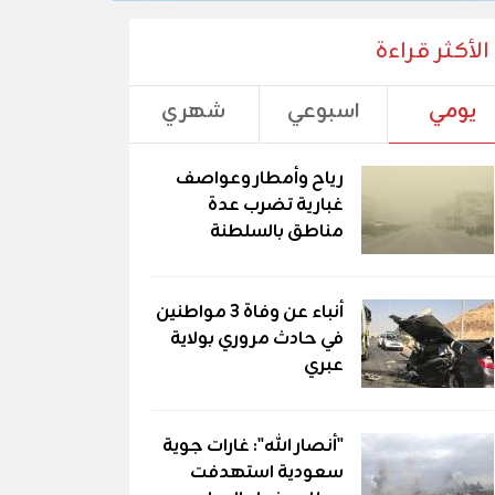
الأكثر قراءة
يومي
اسبوعي
شهري
رياح وأمطار وعواصف
غبارية تضرب عدة
مناطق بالسلطنة
أنباء عن وفاة 3 مواطنين
في حادث مروري بولاية
عبري
"أنصار الله": غارات جوية
سعودية استهدفت