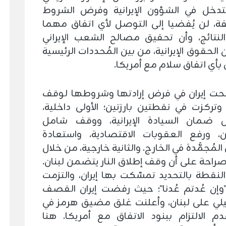
تدخل في الشؤون الإيرانية وفرض الشروط
فة، لن يُفضيا إلى التوصل لأي اتفاق مهما
لنتائج، وأن تحقيق مصالح الشعب الإيراني
لحقوق الإيرانية، من بين المُحددات الرئيسية
بأي اتفاق سلام مع أمريكا.
حت إيران في فرض إرادتها وشروطها لوقف
 وتركزت في نقطتين بارزتين؛ الأولى داخلية،
 ضمان السيادة الإيرانية، ووقف شامل
ن، ورفع العقوبات الاقتصادية، واستعادة
 المُجمَّدة في الخارج. والثانية خارجية، من خلال
راحة على أن وقف إطلاق النار يتضمن لبنان.
لنقطة بالتحديد تمسّكت بها إيران، والتزمت
"وإن عُدتم عُدنا"؛ حيث رفضت إيران القصف
ئيلي على لبنان، وأعلنت غلق مضيق هرمز في
 الالتزام ببنود الاتفاق مع أمريكا. هنا