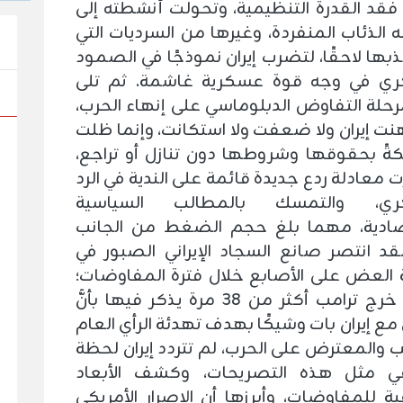
 فقد القدرة التنظيمية، وتحولت أنشطته إلى
 الذئاب المنفردة، وغيرها من السرديات التي
ذبها لاحقًا، لتضرب إيران نموذجًا في الصمود
ري في وجه قوة عسكرية غاشمة. ثم تلى
رحلة التفاوض الدبلوماسي على إنهاء الحرب،
نت إيران ولا ضعفت ولا استكانت، وإنما ظلت
ً بحقوقها وشروطها دون تنازل أو تراجع،
معادلة ردع جديدة قائمة على الندية في الرد
ري، والتمسك بالمطالب السياسية
صادية، مهما بلغ حجم الضغط من الجانب
 لقد انتصر صانع السجاد الإيراني الصبور في
العض على الأصابع خلال فترة المفاوضات؛
فبينما خرج ترامب أكثر من 38 مرة يذكر فيها بأنَّ
 مع إيران بات وشيكًا بهدف تهدئة الرأي العام
 والمعترض على الحرب، لم تتردد إيران لحظة
ي مثل هذه التصريحات، وكشف الأبعاد
ية للمفاوضات، وأبرزها أن الإصرار الأمريكي