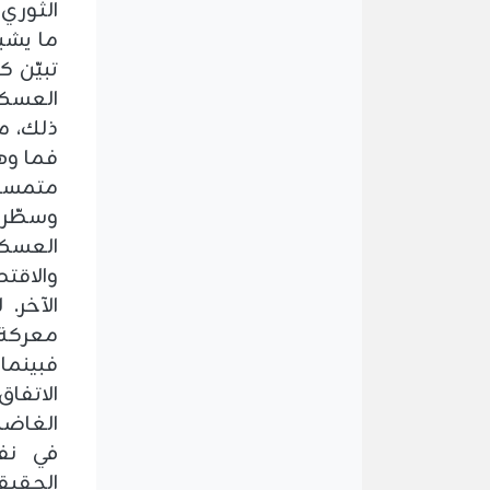
الثوري
ما يشبه
تبيّن ك
العسك
ذلك، م
فما وه
متمسكة
وسطّرت 
العسك
والاقت
الآخر.
معركة 
الاتفاق
الغاضب
في نف
الحقيق