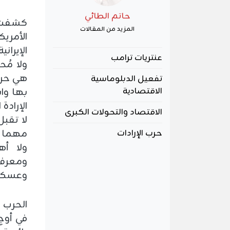
حاتم الطائي
كشفت ا
المزيد من المقالات
الأمري
الإيران
عنتريات ترامب
ولا مُ
هي حرب 
تفعيل الدبلوماسية
بها وا
الاقتصادية
الإرادة 
الاقتصاد والتحولات الكبرى
لا تقبل
مهما ب
حرب الإرادات
ولا أه
ومعرفي
وعسكريً
الحرب 
في أوج