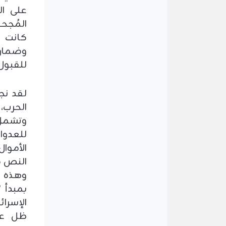
على ال
المُجح
كانت ا
وضمان ا
للقبول 
لقد نج
الحرب،
وتشمل
للعدوا
الأموال
النص ص
وهذه ا
بمبدأ 
الإسرا
ظل عدم