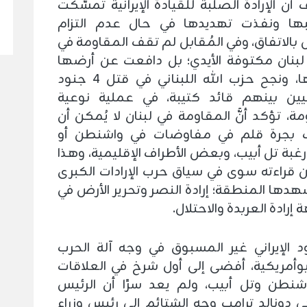
ن الإرادة الصلبة للقيادة الإيرانية تمسّكت
ها ونفذت تهديدها في حال عدم التزام
 بالاتفاق، وفي المُقابل لم تقف المقاومة في
بنان مكتوفة الأيدي؛ بل دافعت عن أرضها
ووطنها، ونجح حزب الله اللبناني في قتل 4 جنود
ليين بينهم قائد كتيبة، في عملية نوعية
مة، تؤكد أنَّ المقاومة في لبنان لا يُمكن أن
 بجرة قلم في مفاوضات في واشنطن أو
بة تل أبيب، وبعض الأطراف الإقليمية، وهذا
كن قراءته سوى في سياق حرب الإرادات الكبرى
هدها المنطقة؛ إرادة النصر وتحرير الأرض في
إرادة العربدة والاحتلال.
 الإيراني غير المسبوق في وجه آلة الحرب
أمريكية، أفضى إلى أول شرخ في العلاقات
شنطن وتل أبيب، ولم يعد سرًا أن الرئيس
ي دونالد ترامب وجه الشتائم إلى رئيس وزراء