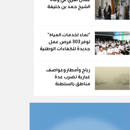
عُمان تعزّي في وفاة
الشيخ حمد بن خليفة
"نماء لخدمات المياه"
توفر 303 فرص عمل
جديدة للكفاءات الوطنية
رياح وأمطار وعواصف
غبارية تضرب عدة
مناطق بالسلطنة