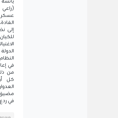
يائسة ل
(راعي 
عسكرية 
القادة،
إلى نظ
للكيان
الاغتي
الدولة 
النظام 
في إعا
من ذلك
كل أو
العدوا
مضيق ه
في ردع 