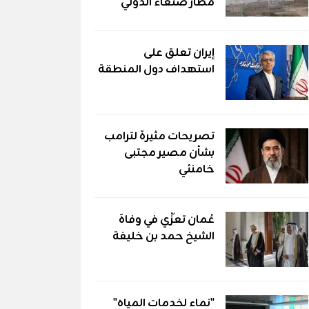
مطار صنعاء الدولي
إيران تعلق على
استهداف دول المنطقة
تصريحات مثيرة لترامب
بشأن مصير مجتبى
خامنئي
عُمان تعزّي في وفاة
الشيخ حمد بن خليفة
"نماء لخدمات المياه"