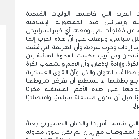
لحرب التي خاضتها الولايات المُتحدة
كية وإسرائيل ضد الجمهورية الإسلامية
ية، عن مُفاجآت لم يتوقعها أي خبير استراتيجي
حلل سياسي، وبرهنت على أنَّ هذه الحرب إنما
إرادات وحرب سردية، وأن الهزيمة التي مُنيت
شنطن وتل أبيب عكست الفجوة الهائلة بين
الحُرة، وإرادة الإذعان، وأن الأمم والشعوب الحُرة
 مطلقًا بالهوان والذل، وأنَّ القوى العسكرية
لغ بطشها، لا تستطيع أن تفرض شروطها
دافها على هذه الأمم المستقلة فكريًا
ًا قبل أن تكون مستقلة سياسيًا واقتصاديًا
ا.
التي شنتها أمريكا والكيان الصهيوني بغتةً
 المفاوضات مع إيران، لم تكن سوى محاولة