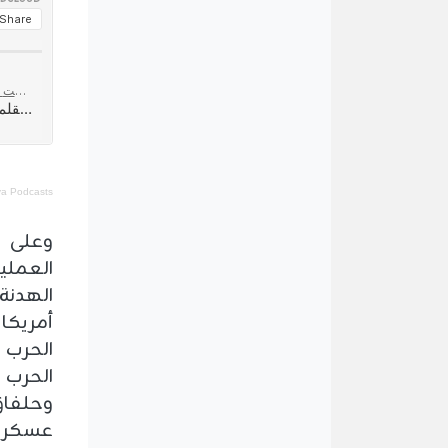
Alroya Podcasts الرؤية
وعلى م
العملي
الهدنة 
أمريكا
الحرب
الحرب 
وحلفاؤ
عسكرية