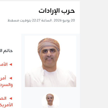
حرب الإرادات
20 يونيو 2026 . الساعة 22:27 بتوقيت مسقط
حاتم ال
◄
الأمم
◄
أمري
والسرد
◄
الصم
الأمريك