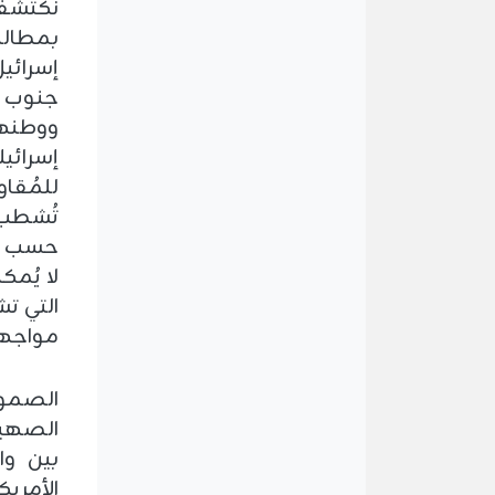
نكتشف أ
بمطالب
إسرائيل
جنوب ل
إسرائي
للمُقاو
تُشطب
حسب رغ
لا يُم
التي تش
مواجهة 
الصمود
الصهيو
بين وا
الأمريك