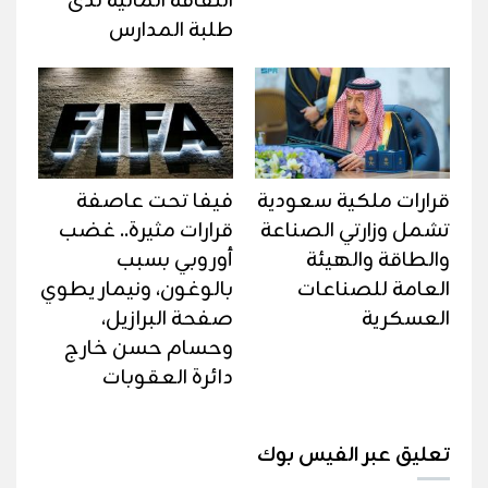
الثقافة المالية لدى
طلبة المدارس
قرارات ملكية سعودية
فيفا تحت عاصفة
تشمل وزارتي الصناعة
قرارات مثيرة.. غضب
والطاقة والهيئة
أوروبي بسبب
العامة للصناعات
بالوغون، ونيمار يطوي
العسكرية
صفحة البرازيل،
وحسام حسن خارج
دائرة العقوبات
تعليق عبر الفيس بوك