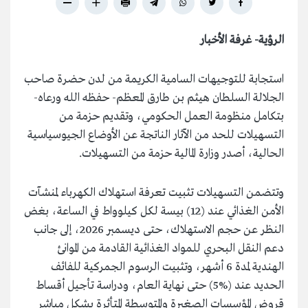
الرؤية- غرفة الأخبار
استجابة للتوجيهات السامية الكريمة من لدن حضرة صاحب
الجلالة السلطان هيثم بن طارق المعظم- حفظه الله ورعاه-
بتكامل منظومة العمل الحكومي، وتقديم حزمة من
التسهيلات للحد من الآثار الناتجة عن الأوضاع الجيوسياسية
الحالية، أصدر وزارة المالية حزمة من التسهيلات.
وتتضمن التسهيلات تثبيت تعرفة استهلاك الكهرباء لمنشآت
الأمن الغذائي عند (12) بيسة لكل كيلوواط في الساعة، بغض
النظر عن حجم الاستهلاك، حتى ديسمبر 2026، إلى جانب
دعم النقل البحري للمواد الغذائية القادمة من الموانئ
الهندية لمدة 6 أشهر، وتثبيت الرسوم الجمركية للفائف
الحديد عند (%5) حتى نهاية العام، ودراسة تأجيل أقساط
قروض المؤسسات الصغيرة والمتوسطة المتأثرة بشكل مباشر