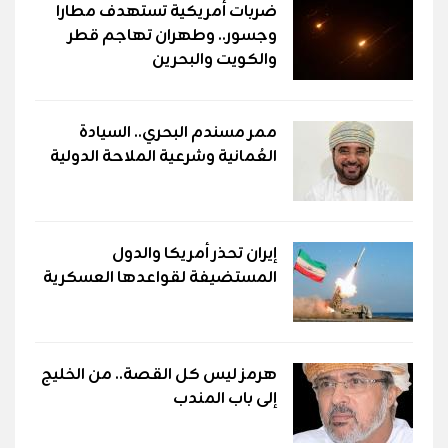
ضربات أمريكية تستهدف مطارا
وجسور.. وطهران تهاجم قطر
والكويت والبحرين
ممر مسندم البحري.. السيادة
العُمانية وشرعية الملاحة الدولية
إيران تحذر أمريكا والدول
المستضيفة لقواعدها العسكرية
هرمز ليس كل القصة.. من الخليج
إلى باب المندب